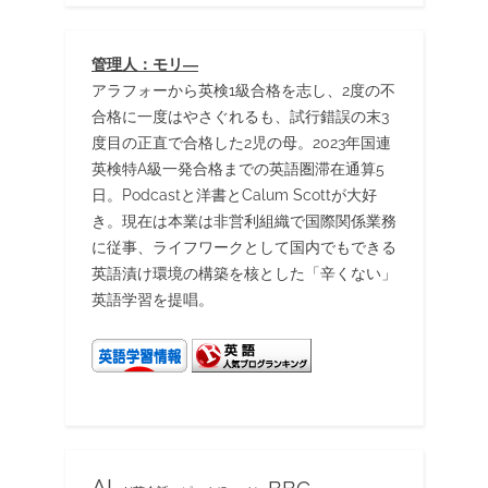
管理人：モリ―
アラフォーから英検1級合格を志し、2度の不
合格に一度はやさぐれるも、試行錯誤の末3
度目の正直で合格した2児の母。2023年国連
英検特A級一発合格までの英語圏滞在通算5
日。Podcastと洋書とCalum Scottが大好
き。現在は本業は非営利組織で国際関係業務
に従事、ライフワークとして国内でもできる
英語漬け環境の構築を核とした「辛くない」
英語学習を提唱。
BBC