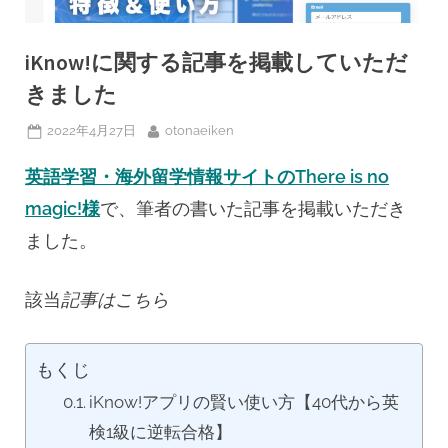
iKnow!に関する記事を掲載していただ
きました
Posted
By
2022年4月27日
otonaeiken
on
英語学習・海外留学情報サイトのThere is no
magic!様
で、筆者の書いた記事を掲載いただき
ました。
該当
記事はこちら
もくじ
iKnow!アプリの賢い使い方【40代から英
検1級に逆転合格】