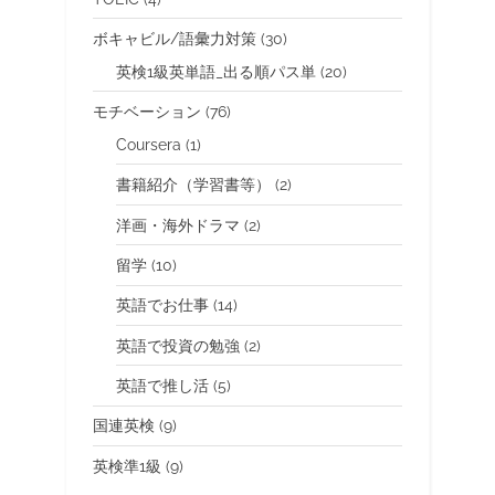
ボキャビル/語彙力対策
(30)
英検1級英単語_出る順パス単
(20)
モチベーション
(76)
Coursera
(1)
書籍紹介（学習書等）
(2)
洋画・海外ドラマ
(2)
留学
(10)
英語でお仕事
(14)
英語で投資の勉強
(2)
英語で推し活
(5)
国連英検
(9)
英検準1級
(9)