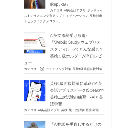
(Replika)」
カテゴリ:
AI英会話アプリ
,
ポッドキャ
ストでリスニング力アップ！
,
モチベーション
,
英検頻出
トピック「テクノロジー」
AI英文添削受け放題?!
「Weblio Study(ウェブリオ
スタディ)」ってどんな感じ？
英検１級ホルダーが辛口レビ
ュー
カテゴリ:
【3】ライティング対策
,
英検1級筆記試験対策
英検1級面接対策に革命?!AI英
会話アプリスピーク(Speak)で
英検二次試験の練習！-AIと英
語学習
カテゴリ:
AI英会話アプリ
,
英検1級二次試験(面接)対策
「AI翻訳を手直しするだけの