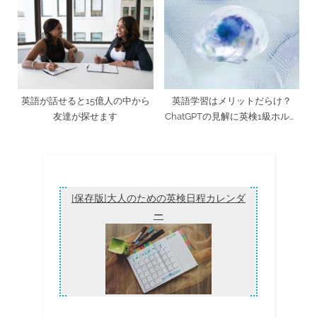
英語が話せると15億人の中から
英語学習はメリットだらけ？
友達が探せます
ChatGPTの見解に英検1級ホルダ
ーが突っ込んでみた
[保存版]大人のための英検日程カレンダ
ー