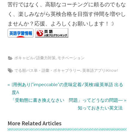
苦行ではなく、高額なコーチングに頼るのでもな
く、楽しみながら英検合格を目指す仲間を増やし
ませんか？応援、よろしくお願いします！ :)
,
ボキャビル/語彙力対策
モチベーション
Tags:
,
でる順パス単・語彙・ボキャブラリー
英単語アプリiKnow!
投
P
[用例あり]”impeccable”の意味定着/英検1級英単語 出る
r
稿
度A
N
e
「受動態に書き換えなさい 問題」ってどうなの問題―
ナ
e
v
知っておきたい英文法
ビ
x
i
ゲ
More Related Articles
t
o
ー
P
u