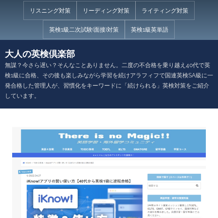
Skip
リスニング対策
リーディング対策
ライティング対策
to
英検1級二次試験(面接)対策
英検1級英単語
content
大人の英検倶楽部
無謀？今さら遅い？そんなことありません。二度の不合格を乗り越え40代で英
検1級に合格、その後も楽しみながら学習を続けアラフィフで国連英検SA級に一
発合格した管理人が、習慣化をキーワードに「続けられる」英検対策をご紹介
しています。