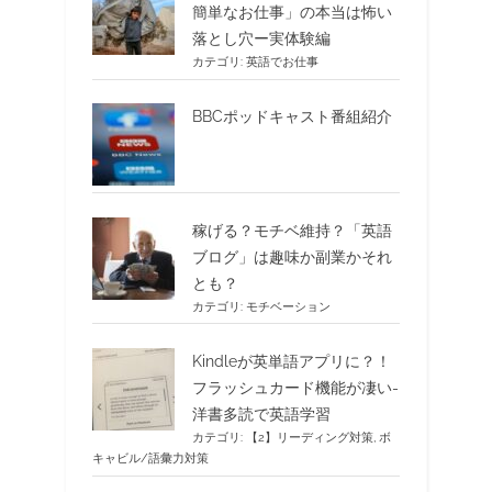
簡単なお仕事」の本当は怖い
落とし穴ー実体験編
カテゴリ:
英語でお仕事
BBCポッドキャスト番組紹介
稼げる？モチベ維持？「英語
ブログ」は趣味か副業かそれ
とも？
カテゴリ:
モチベーション
Kindleが英単語アプリに？！
フラッシュカード機能が凄い-
洋書多読で英語学習
カテゴリ:
【2】リーディング対策
,
ボ
キャビル/語彙力対策