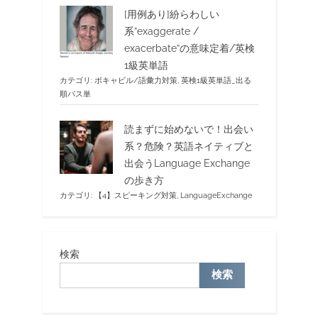
[用例あり]紛らわしい
系”exaggerate /
exacerbate”の意味定着/英検
1級英単語
カテゴリ:
ボキャビル/語彙力対策
,
英検1級英単語_出る
順パス単
読まずに始めないで！出会い
系？危険？英語ネイティブと
出会うLanguage Exchange
の歩き方
カテゴリ:
【4】スピーキング対策
,
LanguageExchange
検索
検索