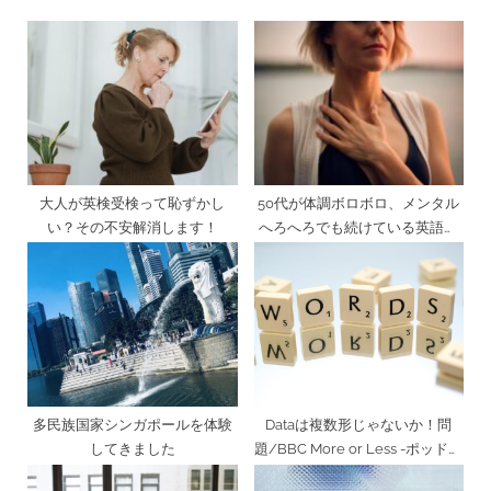
シ
o
s
ョ
s
P
ン
t
o
:
s
t
:
大人が英検受検って恥ずかし
50代が体調ボロボロ、メンタル
い？その不安解消します！
へろへろでも続けている英語ル
ーティンについて
多民族国家シンガポールを体験
Dataは複数形じゃないか！問
してきました
題/BBC More or Less -ポッドキ
ャストでリスニング力アップ！