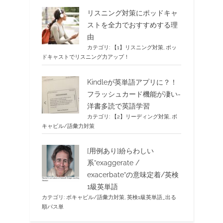
リスニング対策にポッドキャ
ストを全力でおすすめする理
由
カテゴリ:
【1】リスニング対策
,
ポッ
ドキャストでリスニング力アップ！
Kindleが英単語アプリに？！
フラッシュカード機能が凄い-
洋書多読で英語学習
カテゴリ:
【2】リーディング対策
,
ボ
キャビル/語彙力対策
[用例あり]紛らわしい
系”exaggerate /
exacerbate”の意味定着/英検
1級英単語
カテゴリ:
ボキャビル/語彙力対策
,
英検1級英単語_出る
順パス単