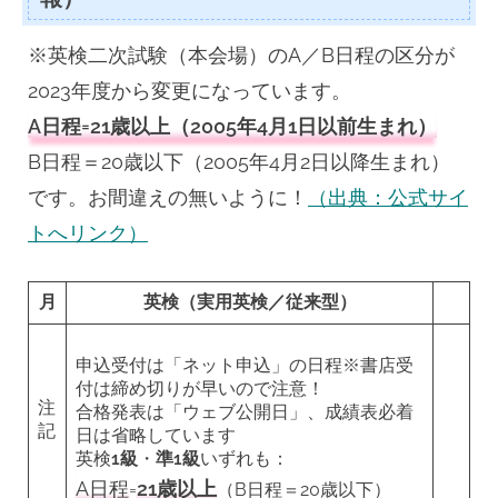
※英検二次試験（本会場）のA／B日程の区分が
2023年度から変更になっています。
A日程=21歳以上（2005年4月1日以前生まれ）
B日程＝20歳以下（2005年4月2日以降生まれ）
です。お間違えの無いように！
（出典：公式サイ
トへリンク）
月
英検（実用英検／従来型）
申込受付は「ネット申込」の日程※書店受
付は締め切りが早いので注意！
注
合格発表は「ウェブ公開日」、成績表必着
記
日は省略しています
英検
1級
・
準1級
いずれも：
A日程
21歳以上
=
（B日程＝20歳以下）