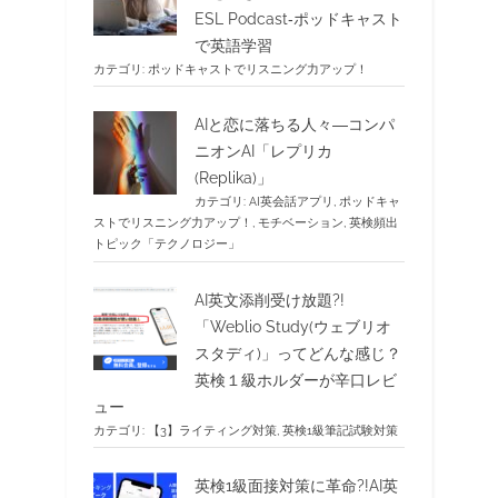
ESL Podcast‐ポッドキャスト
で英語学習
カテゴリ:
ポッドキャストでリスニング力アップ！
AIと恋に落ちる人々―コンパ
ニオンAI「レプリカ
(Replika)」
カテゴリ:
AI英会話アプリ
,
ポッドキャ
ストでリスニング力アップ！
,
モチベーション
,
英検頻出
トピック「テクノロジー」
AI英文添削受け放題?!
「Weblio Study(ウェブリオ
スタディ)」ってどんな感じ？
英検１級ホルダーが辛口レビ
ュー
カテゴリ:
【3】ライティング対策
,
英検1級筆記試験対策
英検1級面接対策に革命?!AI英