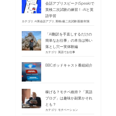
会話アプリスピーク(Speak)で
英検二次試験の練習！-AIと英
語学習
カテゴリ:
AI英会話アプリ
,
英検1級二次試験(面接)対策
「AI翻訳を手直しするだけの
簡単なお仕事」の本当は怖い
落とし穴ー実体験編
カテゴリ:
英語でお仕事
BBCポッドキャスト番組紹介
稼げる？モチベ維持？「英語
ブログ」は趣味か副業かそれ
とも？
カテゴリ:
モチベーション