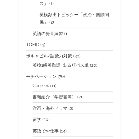
ス」
(1)
英検頻出トピックー「政治・国際関
係」
(2)
英語の発音練習
(1)
TOEIC
(4)
ボキャビル/語彙力対策
(30)
英検1級英単語_出る順パス単
(20)
モチベーション
(76)
Coursera
(1)
書籍紹介（学習書等）
(2)
洋画・海外ドラマ
(2)
留学
(10)
英語でお仕事
(14)