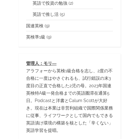
英語で投資の勉強
(2)
英語で推し活
(5)
国連英検
(9)
英検準1級
(9)
管理人：モリ―
アラフォーから英検1級合格を志し、2度の不
合格に一度はやさぐれるも、試行錯誤の末3
度目の正直で合格した2児の母。2023年国連
英検特A級一発合格までの英語圏滞在通算5
日。Podcastと洋書とCalum Scottが大好
き。現在は本業は非営利組織で国際関係業務
に従事、ライフワークとして国内でもできる
英語漬け環境の構築を核とした「辛くない」
英語学習を提唱。