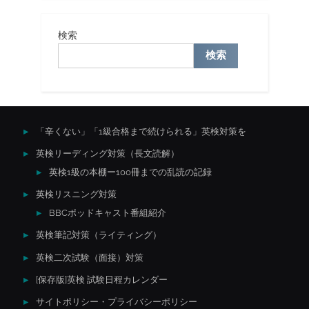
検索
検索
「辛くない」「1級合格まで続けられる」英検対策を
英検リーディング対策（長文読解）
英検1級の本棚ー100冊までの乱読の記録
英検リスニング対策
BBCポッドキャスト番組紹介
英検筆記対策（ライティング）
英検二次試験（面接）対策
[保存版]英検 試験日程カレンダー
サイトポリシー・プライバシーポリシー