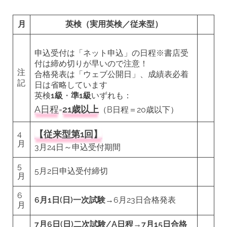
月
英検（実用英検／従来型）
申込受付は「ネット申込」の日程※書店受
付は締め切りが早いので注意！
注
合格発表は「ウェブ公開日」、成績表必着
記
日は省略しています
英検
1級
・
準1級
いずれも：
A日程
21歳以上
=
（B日程＝20歳以下）
【従来型第1回】
4
月
3月24日～申込受付期間
5
5月2日申込受付締切
月
6
6月1日(日)一次試験
→6月23日合格発表
月
7月6日(日)二次試験/A日程→7月15日合格