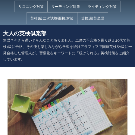
Skip
リスニング対策
リーディング対策
ライティング対策
to
英検1級二次試験(面接)対策
英検1級英単語
content
大人の英検倶楽部
無謀？今さら遅い？そんなことありません。二度の不合格を乗り越え40代で英
検1級に合格、その後も楽しみながら学習を続けアラフィフで国連英検SA級に一
発合格した管理人が、習慣化をキーワードに「続けられる」英検対策をご紹介
しています。