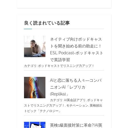
良く読まれている記事
ネイティブ向けポッドキャス
トを聞き始める前の助走に！
ESL Podcast‐ポッドキャスト
で英語学習
カテゴリ:
ポッドキャストでリスニング力アップ！
AIと恋に落ちる人々―コンパ
ニオンAI「レプリカ
(Replika)」
カテゴリ:
AI英会話アプリ
,
ポッドキャ
ストでリスニング力アップ！
,
モチベーション
,
英検頻出
トピック「テクノロジー」
英検1級面接対策に革命?!AI英