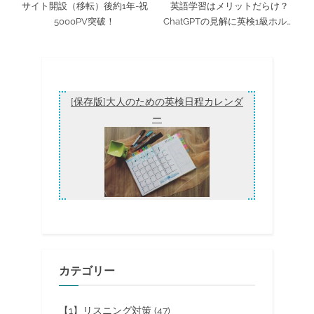
サイト開設（移転）後約1年-祝
英語学習はメリットだらけ？
5000PV突破！
ChatGPTの見解に英検1級ホルダ
ーが突っ込んでみた
[保存版]大人のための英検日程カレンダ
ー
カテゴリー
【1】リスニング対策
(47)