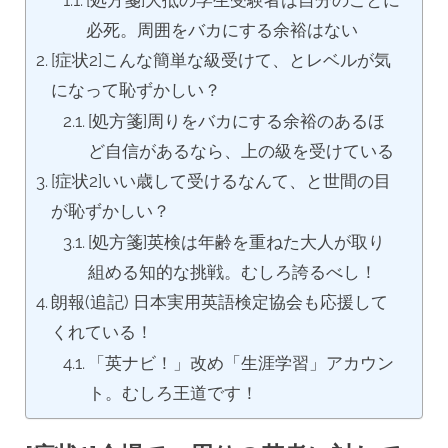
[処方箋]大抵の学生受験者は自分のことに
必死。周囲をバカにする余裕はない
[症状2]こんな簡単な級受けて、とレベルが気
になって恥ずかしい？
[処方箋]周りをバカにする余裕のあるほ
ど自信があるなら、上の級を受けている
[症状2]いい歳して受けるなんて、と世間の目
が恥ずかしい？
[処方箋]英検は年齢を重ねた大人が取り
組める知的な挑戦。むしろ誇るべし！
朗報(追記) 日本実用英語検定協会も応援して
くれている！
「英ナビ！」改め「生涯学習」アカウン
ト。むしろ王道です！