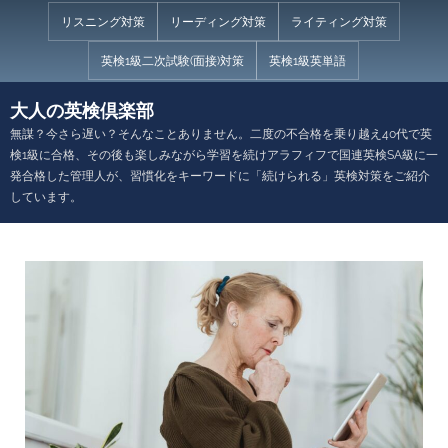
Skip
リスニング対策
リーディング対策
ライティング対策
to
英検1級二次試験(面接)対策
英検1級英単語
content
大人の英検倶楽部
無謀？今さら遅い？そんなことありません。二度の不合格を乗り越え40代で英
検1級に合格、その後も楽しみながら学習を続けアラフィフで国連英検SA級に一
発合格した管理人が、習慣化をキーワードに「続けられる」英検対策をご紹介
しています。