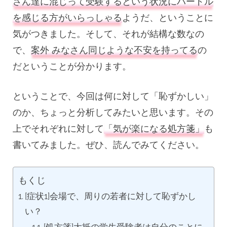
さん達に混じって受験するという状況にハードル
し
い？
を感じる方がいらっしゃる
ようだ、ということに
そ
気がつきました。そして、それが結構な数なの
の
不
で、
案外 みなさん同じような不安を持ってる
の
安
だということが分かります。
解
消
し
ということで、今回は何に対して「恥ずかしい」
ま
のか、ちょっと分析してみたいと思います。その
す！
へ
上でそれぞれに対して
「気が楽になる処方箋」
も
の
書いてみました。ぜひ、読んでみてください。
もくじ
[症状1]会場で、周りの若者に対して恥ずかし
い？