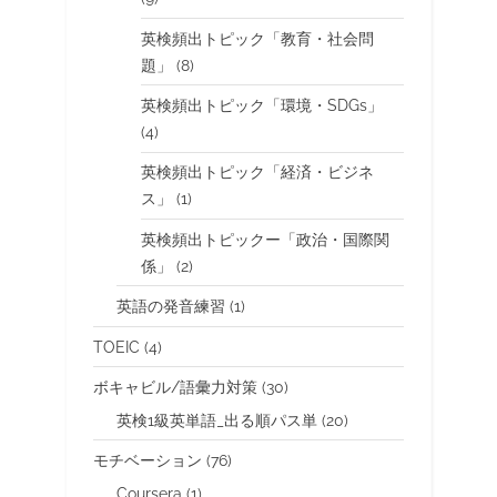
英検頻出トピック「教育・社会問
題」
(8)
英検頻出トピック「環境・SDGs」
(4)
英検頻出トピック「経済・ビジネ
ス」
(1)
英検頻出トピックー「政治・国際関
係」
(2)
英語の発音練習
(1)
TOEIC
(4)
ボキャビル/語彙力対策
(30)
英検1級英単語_出る順パス単
(20)
モチベーション
(76)
Coursera
(1)