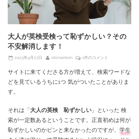
大人が英検受検って恥ずかしい？その
不安解消します！
Posted
By
大
2023年4月27日
otonaeiken
1件のコメント
on
人
が
サイトに来てくださる方が増えて、検索ワードな
英
どを見ているうちに1つ 気がついたことがありま
検
す。
受
検
っ
それは「
大人の英検 恥ずかしい
」といった 検
て
恥
索が一定数あるということです。正直初めは何が
ず
恥ずかしいのかピンと来なかったのですが、
学生
か