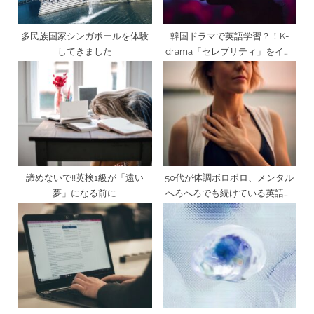
:
多民族国家シンガポールを体験
韓国ドラマで英語学習？！K-
してきました
drama「セレブリティ」をイッ
キ見
諦めないで!!英検1級が「遠い
50代が体調ボロボロ、メンタル
夢」になる前に
へろへろでも続けている英語ル
ーティンについて