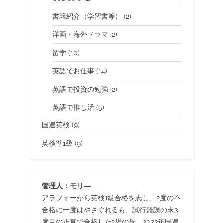
書籍紹介（学習書等）
(2)
洋画・海外ドラマ
(2)
留学
(10)
英語でお仕事
(14)
英語で投資の勉強
(2)
英語で推し活
(5)
国連英検
(9)
英検準1級
(9)
管理人：モリ―
アラフォーから英検1級合格を志し、2度の不
合格に一度はやさぐれるも、試行錯誤の末3
度目の正直で合格した2児の母。2023年国連