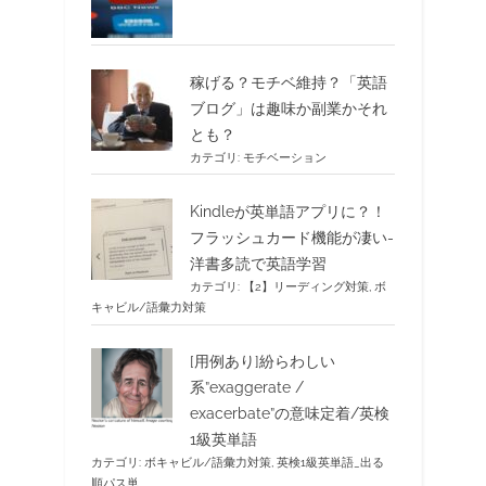
稼げる？モチベ維持？「英語
ブログ」は趣味か副業かそれ
とも？
カテゴリ:
モチベーション
Kindleが英単語アプリに？！
フラッシュカード機能が凄い-
洋書多読で英語学習
カテゴリ:
【2】リーディング対策
,
ボ
キャビル/語彙力対策
[用例あり]紛らわしい
系”exaggerate /
exacerbate”の意味定着/英検
1級英単語
カテゴリ:
ボキャビル/語彙力対策
,
英検1級英単語_出る
順パス単