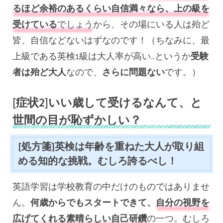
るほど余裕のあるくらい自信満々なら、上の級を
受けている
でしょう
から、その場にいる人は殆ど
皆、自信などないはずなのです！（ちなみに、最
上級である英検1級は大人率が高い…というか
受験
者は殆ど大人
なので、
さらに問題ない
です。）
[症状2]いい歳して受けるなんて、と
世間の目が恥ずかしい？
[処方箋]英検は年齢を重ねた大人が取り組
める知的な挑戦。むしろ誇るべし！
英語学習は学校教育の中だけのものではありませ
ん。
何歳からでもスタートできて、
自分の視野を
広げてくれる素晴らしい自己研鑽
の一つ。むしろ