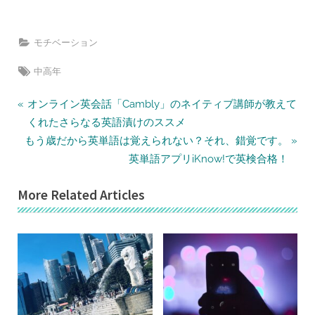
モチベーション
Tags:
中高年
投
P
オンライン英会話「Cambly」のネイティブ講師が教えて
r
稿
くれたさらなる英語漬けのススメ
N
e
もう歳だから英単語は覚えられない？それ、錯覚です。
ナ
e
v
英単語アプリiKnow!で英検合格！
ビ
x
i
ゲ
More Related Articles
t
o
ー
P
u
シ
o
s
ョ
s
P
ン
t
o
:
s
t