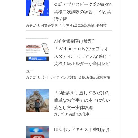
会話アプリスピーク(Speak)で
英検二次試験の練習！-AIと英
語学習
カテゴリ:
AI英会話アプリ
,
英検1級二次試験(面接)対策
AI英文添削受け放題?!
「Weblio Study(ウェブリオ
スタディ)」ってどんな感じ？
英検１級ホルダーが辛口レビ
ュー
カテゴリ:
【3】ライティング対策
,
英検1級筆記試験対策
「AI翻訳を手直しするだけの
簡単なお仕事」の本当は怖い
落とし穴ー実体験編
カテゴリ:
英語でお仕事
BBCポッドキャスト番組紹介