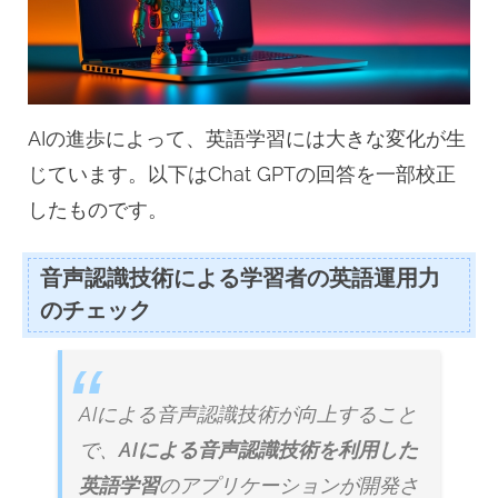
ク
ー
ポ
ン
有)”
AIの進歩によって、英語学習には大きな変化が生
じています。以下はChat GPTの回答を一部校正
したものです。
音声認識技術による学習者の英語運用力
のチェック
AIによる音声認識技術が向上すること
で、
AIによる音声認識技術を利用した
英語学習
のアプリケーションが開発さ