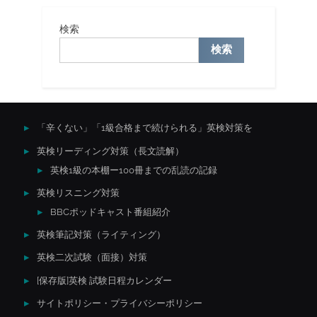
検索
検索
「辛くない」「1級合格まで続けられる」英検対策を
英検リーディング対策（長文読解）
英検1級の本棚ー100冊までの乱読の記録
英検リスニング対策
BBCポッドキャスト番組紹介
英検筆記対策（ライティング）
英検二次試験（面接）対策
[保存版]英検 試験日程カレンダー
サイトポリシー・プライバシーポリシー