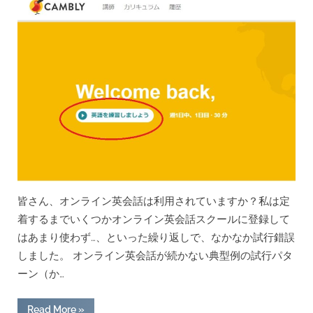
る
か
問
題”
皆さん、オンライン英会話は利用されていますか？私は定
着するまでいくつかオンライン英会話スクールに登録して
はあまり使わず…、といった繰り返しで、なかなか試行錯誤
しました。 オンライン英会話が続かない典型例の試行パタ
ーン（か…
“ネ
Read More
»