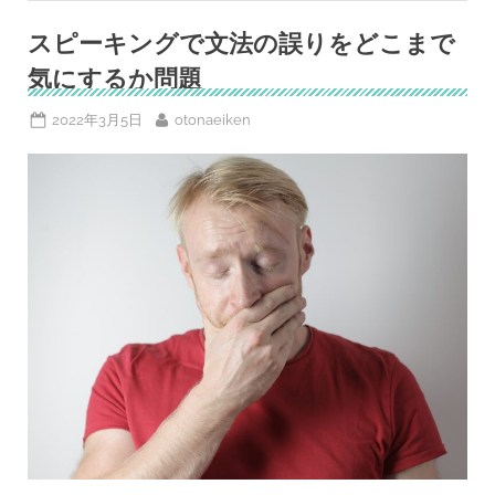
た”
スピーキングで文法の誤りをどこまで
気にするか問題
Posted
By
2022年3月5日
otonaeiken
on