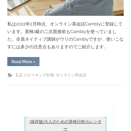
れ”
私は2022年2月時点、オンライン英会話Camblyに登録して
います。英検1級の二次面接前もCamblyを使っていまし
た。全員ネイティブ講師がウリのCamblyですが、使いこな
すには多少の注意点もありますのでご紹介します…
“オ
Read More
»
ン
ラ
イ
,
【4】スピーキング対策
オンライン英会話
ン
英
会
話/Cambly
の
特
長
と
攻
略
法
[保存版]大人のための英検日程カレンダ
[無
料
ー