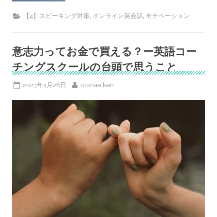
ン
ラ
イ
,
,
【4】スピーキング対策
オンライン英会話
モチベーション
ン
英
会
話
「Cambly」
意志力ってお金で買える？ー英語コー
の
ネ
チングスクールの台頭で思うこと
イ
テ
ィ
Posted
By
2023年4月26日
otonaeiken
ブ
講
on
師
が
教
え
て
く
れ
た
さ
ら
な
る
英
語
漬
け
の