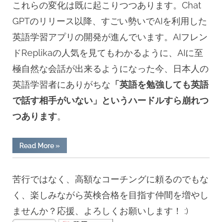
これらの変化は既に起こりつつあります。Chat
GPTのリリース以降、すごい勢いでAIを利用した
英語学習アプリの開発が進んでいます。AIフレン
ドReplikaの人気を見てもわかるように、AIに至
極自然な会話が出来るようになった今、日本人の
英語学習者にありがちな
「英語を勉強しても英語
で話す相手がいない」というハードルすら崩れつ
つあります
。
Read More
»
“ChatGPT
に
苦行ではなく、高額なコーチングに頼るのでもな
AI
く、楽しみながら英検合格を目指す仲間を増やし
の
ませんか？応援、よろしくお願いします！ :)
登