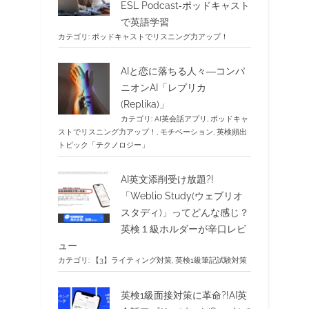
ESL Podcast‐ポッドキャスト
で英語学習
カテゴリ:
ポッドキャストでリスニング力アップ！
AIと恋に落ちる人々―コンパ
ニオンAI「レプリカ
(Replika)」
カテゴリ:
AI英会話アプリ
,
ポッドキャ
ストでリスニング力アップ！
,
モチベーション
,
英検頻出
トピック「テクノロジー」
AI英文添削受け放題?!
「Weblio Study(ウェブリオ
スタディ)」ってどんな感じ？
英検１級ホルダーが辛口レビ
ュー
カテゴリ:
【3】ライティング対策
,
英検1級筆記試験対策
英検1級面接対策に革命?!AI英