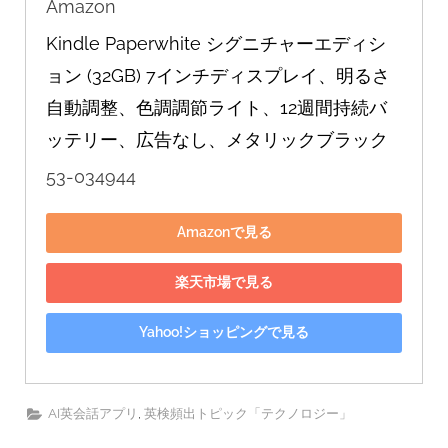
Amazon
化
Kindle Paperwhite シグニチャーエディシ
が
ョン (32GB) 7インチディスプレイ、明るさ
起
自動調整、色調調節ライト、12週間持続バ
こ
ッテリー、広告なし、メタリックブラック
り
う
53-034944
る
Amazonで見る
か
聞
楽天市場で見る
い
て
Yahoo!ショッピングで見る
み
ま
,
AI英会話アプリ
英検頻出トピック「テクノロジー」
し