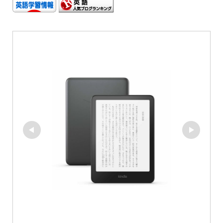
場
に
よ
っ
て
英
語
学
習
に
ど
ん
な
変