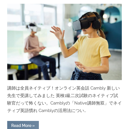
on
講師は全員ネイティブ！オンライン英会話 Cambly 新しい
先生で受講してみました 英検1級二次試験のネイティブ試
験官だって怖くない。Camblyの「Native講師無双」でネイ
ティブ英語慣れ Camblyの活用法につい…
“オ
Read More
»