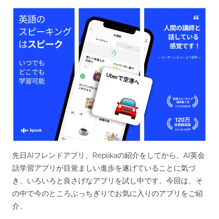
ン
on
グ
ス
ク
ー
ル
の
台
頭
で
思
う
こ
と”
先日AIフレンドアプリ、Replikaの紹介をしてから、AI英会
話学習アプリが目覚ましい進歩を遂げていることに気づ
き、いろいろと良さげなアプリを試し中です。今回は、そ
の中で今のところぶっちぎりでお気に入りのアプリをご紹
介…