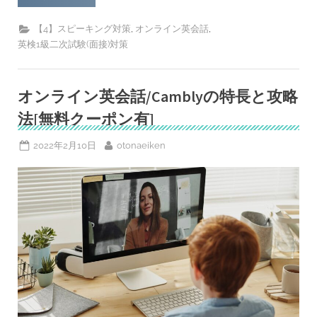
イ
テ
ィ
,
,
【4】スピーキング対策
オンライン英会話
ブ
英検1級二次試験(面接)対策
試
験
官
だ
っ
オンライン英会話/Camblyの特長と攻略
て
怖
法[無料クーポン有]
く
な
い。
オ
Posted
By
2022年2月10日
otonaeiken
ン
on
ラ
イ
ン
英
会
話
Cambly
で
ネ
イ
テ
ィ
ブ
英
語
慣