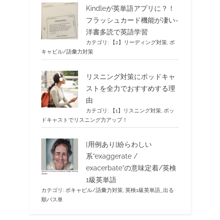
Kindleが英単語アプリに？！
フラッシュカード機能が凄い-
洋書多読で英語学習
カテゴリ:
【2】リーディング対策
,
ボ
キャビル/語彙力対策
リスニング対策にポッドキャ
ストを全力でおすすめする理
由
カテゴリ:
【1】リスニング対策
,
ポッ
ドキャストでリスニング力アップ！
[用例あり]紛らわしい
系”exaggerate /
exacerbate”の意味定着/英検
1級英単語
カテゴリ:
ボキャビル/語彙力対策
,
英検1級英単語_出る
順パス単