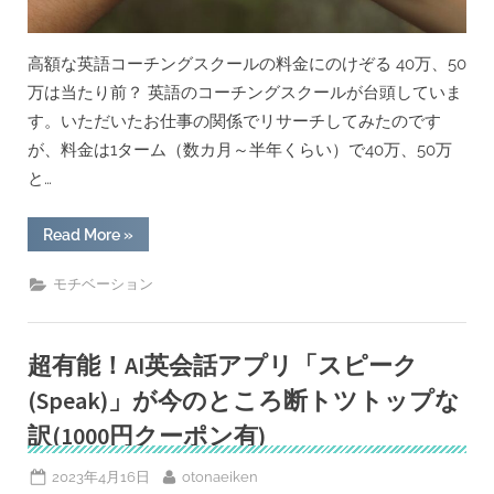
ス
ス
メ”
高額な英語コーチングスクールの料金にのけぞる 40万、50
万は当たり前？ 英語のコーチングスクールが台頭していま
す。いただいたお仕事の関係でリサーチしてみたのです
が、料金は1ターム（数カ月～半年くらい）で40万、50万
と…
“意
Read More
»
志
力
っ
モチベーション
て
お
金
で
買
超有能！AI英会話アプリ「スピーク
え
る？
(Speak)」が今のところ断トツトップな
ー
英
訳(1000円クーポン有)
語
コ
ー
Posted
By
2023年4月16日
otonaeiken
チ