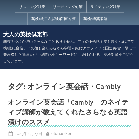
Skip
リスニング対策
リーディング対策
ライティング対策
to
英検1級二次試験(面接)対策
英検1級英単語
content
大人の英検倶楽部
無謀？今さら遅い？そんなことありません。二度の不合格を乗り越え40代で英
検1級に合格、その後も楽しみながら学習を続けアラフィフで国連英検SA級に一
発合格した管理人が、習慣化をキーワードに「続けられる」英検対策をご紹介
しています。
タグ:
オンライン英会話・Cambly
オンライン英会話「Cambly」のネイテ
ィブ講師が教えてくれたさらなる英語
漬けのススメ
Posted
By
2023年4月27日
otonaeiken