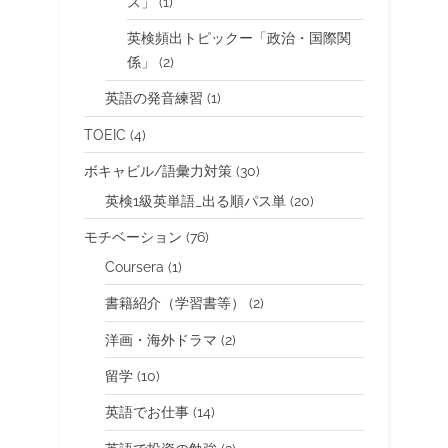
ス」
(1)
英検頻出トピックー「政治・国際関
係」
(2)
英語の発音練習
(1)
TOEIC
(4)
ボキャビル/語彙力対策
(30)
英検1級英単語_出る順パス単
(20)
モチベーション
(76)
Coursera
(1)
書籍紹介（学習書等）
(2)
洋画・海外ドラマ
(2)
留学
(10)
英語でお仕事
(14)