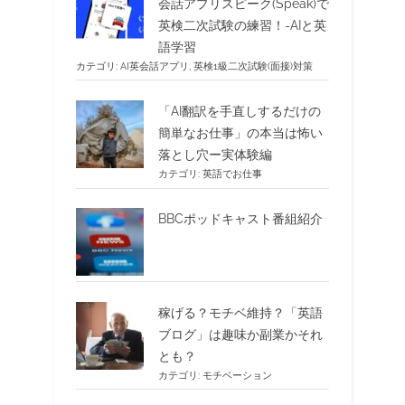
会話アプリスピーク(Speak)で
英検二次試験の練習！-AIと英
語学習
カテゴリ:
AI英会話アプリ
,
英検1級二次試験(面接)対策
「AI翻訳を手直しするだけの
簡単なお仕事」の本当は怖い
落とし穴ー実体験編
カテゴリ:
英語でお仕事
BBCポッドキャスト番組紹介
稼げる？モチベ維持？「英語
ブログ」は趣味か副業かそれ
とも？
カテゴリ:
モチベーション