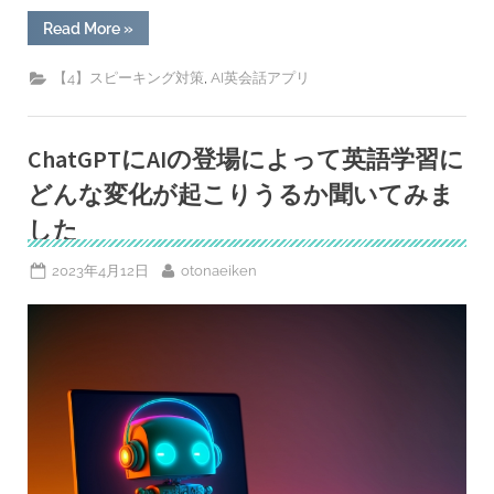
“超
Read More
»
有
能！
AI
,
【4】スピーキング対策
AI英会話アプリ
英
会
話
ア
プ
ChatGPTにAIの登場によって英語学習に
リ
「ス
どんな変化が起こりうるか聞いてみま
ピ
ー
した
ク
(Speak)」
が
Posted
By
2023年4月12日
otonaeiken
今
の
on
と
こ
ろ
断
ト
ツ
ト
ッ
プ
な
訳
(1000
円