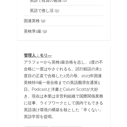
英語で投資の勉強
(2)
英語で推し活
(5)
国連英検
(9)
英検準1級
(9)
管理人：モリ―
アラフォーから英検1級合格を志し、2度の不
合格に一度はやさぐれるも、試行錯誤の末3
度目の正直で合格した2児の母。2023年国連
英検特A級一発合格までの英語圏滞在通算5
日。Podcastと洋書とCalum Scottが大好
き。現在は本業は非営利組織で国際関係業務
に従事、ライフワークとして国内でもできる
英語漬け環境の構築を核とした「辛くない」
英語学習を提唱。