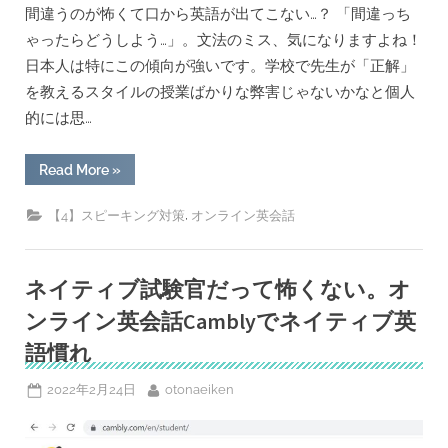
間違うのが怖くて口から英語が出てこない…？ 「間違っち
ゃったらどうしよう…」。文法のミス、気になりますよね！
日本人は特にこの傾向が強いです。学校で先生が「正解」
を教えるスタイルの授業ばかりな弊害じゃないかなと個人
的には思…
“ス
Read More
»
ピ
ー
キ
,
【4】スピーキング対策
オンライン英会話
ン
グ
で
文
法
ネイティブ試験官だって怖くない。オ
の
誤
ンライン英会話Camblyでネイティブ英
り
を
語慣れ
ど
こ
ま
Posted
By
2022年2月24日
otonaeiken
で
気
on
に
す