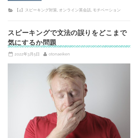
ン
ラ
イ
,
,
【4】スピーキング対策
オンライン英会話
モチベーション
ン
英
会
話
「Cambly」
スピーキングで文法の誤りをどこまで
の
ネ
気にするか問題
イ
テ
ィ
Posted
By
2022年3月5日
otonaeiken
ブ
講
on
師
が
教
え
て
く
れ
た
さ
ら
な
る
英
語
漬
け
の