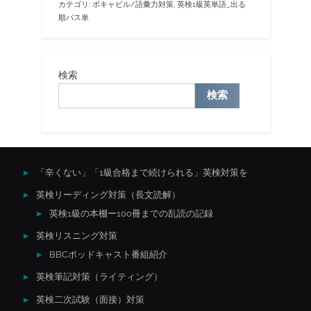
カテゴリ:
ボキャビル/語彙力対策
,
英検1級英単語_出る
順パス単
検索
検索
「辛くない」「1級合格まで続けられる」英検対策を
英検リーディング対策（長文読解）
英検1級の本棚ー100冊までの乱読の記録
英検リスニング対策
BBCポッドキャスト番組紹介
英検筆記対策（ライティング）
英検二次試験（面接）対策