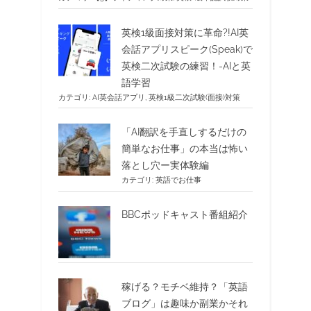
英検1級面接対策に革命?!AI英
会話アプリスピーク(Speak)で
英検二次試験の練習！-AIと英
語学習
カテゴリ:
AI英会話アプリ
,
英検1級二次試験(面接)対策
「AI翻訳を手直しするだけの
簡単なお仕事」の本当は怖い
落とし穴ー実体験編
カテゴリ:
英語でお仕事
BBCポッドキャスト番組紹介
稼げる？モチベ維持？「英語
ブログ」は趣味か副業かそれ