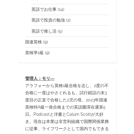
英語でお仕事
(14)
英語で投資の勉強
(2)
英語で推し活
(5)
国連英検
(9)
英検準1級
(9)
管理人：モリ―
アラフォーから英検1級合格を志し、2度の不
合格に一度はやさぐれるも、試行錯誤の末3
度目の正直で合格した2児の母。2023年国連
英検特A級一発合格までの英語圏滞在通算5
日。Podcastと洋書とCalum Scottが大好
き。現在は本業は非営利組織で国際関係業務
に従事、ライフワークとして国内でもできる