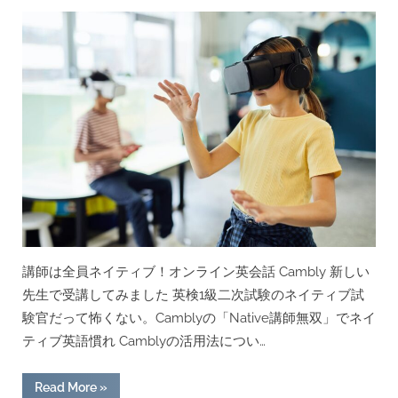
on
講師は全員ネイティブ！オンライン英会話 Cambly 新しい
先生で受講してみました 英検1級二次試験のネイティブ試
験官だって怖くない。Camblyの「Native講師無双」でネイ
ティブ英語慣れ Camblyの活用法につい…
“オ
Read More
»