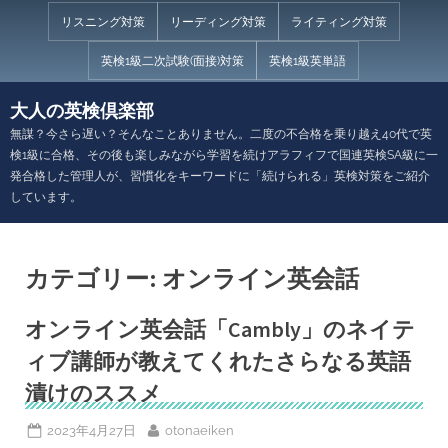
Skip
リスニング対策
リーディング対策
ライティング対策
to
英検1級二次試験(面接)対策
英検1級英単語
content
大人の英検倶楽部
無謀？今さら遅い？そんなことありません。二度の不合格を乗り越え40代で英
検1級に合格、その後も楽しみながら学習を続けアラフィフで国連英検SA級に一
発合格した管理人が、習慣化をキーワードに「続けられる」英検対策をご紹介
しています。
カテゴリー:
オンライン英会話
オンライン英会話「Cambly」のネイテ
ィブ講師が教えてくれたさらなる英語
漬けのススメ
Posted
By
2023年4月27日
otonaeiken