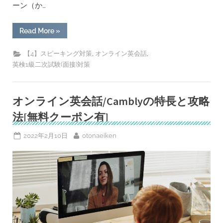
ーン（か…
“ネ
Read More
»
イ
テ
ィ
,
,
【4】スピーキング対策
オンライン英会話
ブ
英検1級二次試験(面接)対策
試
験
官
だ
っ
オンライン英会話/Camblyの特長と攻略
て
怖
法[無料クーポン有]
く
な
い。
オ
Posted
By
2022年2月10日
otonaeiken
ン
on
ラ
イ
ン
英
会
話
Cambly
で
ネ
イ
テ