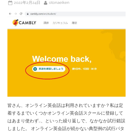
Posted
By
2022年2月24日
otonaeiken
で
気
on
に
す
る
か
問
題”
皆さん、オンライン英会話は利用されていますか？私は定
着するまでいくつかオンライン英会話スクールに登録して
はあまり使わず…、といった繰り返しで、なかなか試行錯誤
しました。 オンライン英会話が続かない典型例の試行パタ