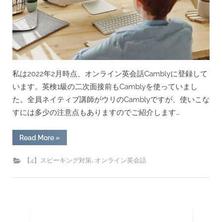
ィ
ブ
英
語
慣
れ”
私は2022年2月時点、オンライン英会話Camblyに登録して
います。英検1級の二次面接前もCamblyを使っていまし
た。全員ネイティブ講師がウリのCamblyですが、使いこな
すには多少の注意点もありますのでご紹介します…
“オ
Read More
»
ン
ラ
イ
,
【4】スピーキング対策
オンライン英会話
ン
英
会
話/Cambly
の
特
長
と
攻