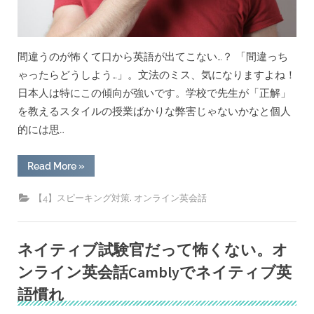
ス
ス
メ”
間違うのが怖くて口から英語が出てこない…？ 「間違っち
ゃったらどうしよう…」。文法のミス、気になりますよね！
日本人は特にこの傾向が強いです。学校で先生が「正解」
を教えるスタイルの授業ばかりな弊害じゃないかなと個人
的には思…
“ス
Read More
»
ピ
ー
キ
,
【4】スピーキング対策
オンライン英会話
ン
グ
で
文
法
ネイティブ試験官だって怖くない。オ
の
誤
ンライン英会話Camblyでネイティブ英
り
を
語慣れ
ど
こ
ま