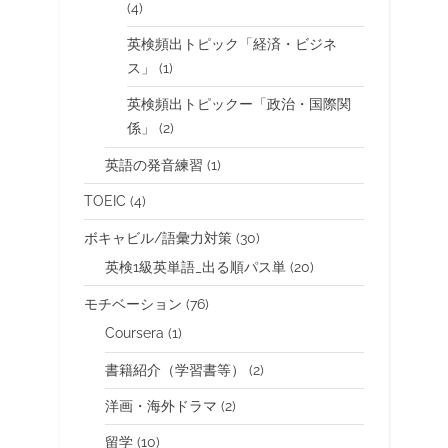
(4)
英検頻出トピック「経済・ビジネ
ス」
(1)
英検頻出トピックー「政治・国際関
係」
(2)
英語の発音練習
(1)
TOEIC
(4)
ボキャビル/語彙力対策
(30)
英検1級英単語_出る順パス単
(20)
モチベーション
(76)
Coursera
(1)
書籍紹介（学習書等）
(2)
洋画・海外ドラマ
(2)
留学
(10)