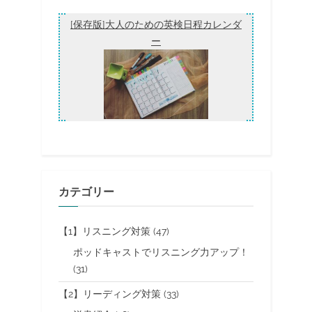
略
法
[保存版]大人のための英検日程カレンダ
[無
料
ー
ク
ー
ポ
ン
有]”
カテゴリー
【1】リスニング対策
(47)
ポッドキャストでリスニング力アップ！
(31)
【2】リーディング対策
(33)