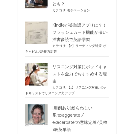
とも？
カテゴリ:
モチベーション
Kindleが英単語アプリに？！
フラッシュカード機能が凄い-
洋書多読で英語学習
カテゴリ:
【2】リーディング対策
,
ボ
キャビル/語彙力対策
リスニング対策にポッドキャ
ストを全力でおすすめする理
由
カテゴリ:
【1】リスニング対策
,
ポッ
ドキャストでリスニング力アップ！
[用例あり]紛らわしい
系”exaggerate /
exacerbate”の意味定着/英検
1級英単語