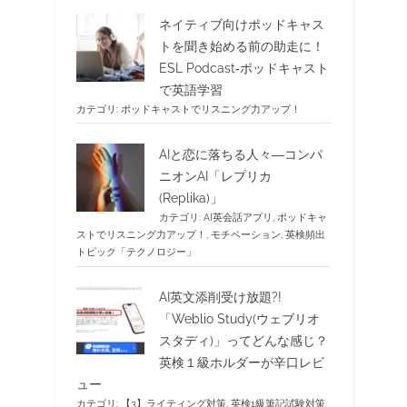
ネイティブ向けポッドキャス
トを聞き始める前の助走に！
ESL Podcast‐ポッドキャスト
で英語学習
カテゴリ:
ポッドキャストでリスニング力アップ！
AIと恋に落ちる人々―コンパ
ニオンAI「レプリカ
(Replika)」
カテゴリ:
AI英会話アプリ
,
ポッドキャ
ストでリスニング力アップ！
,
モチベーション
,
英検頻出
トピック「テクノロジー」
AI英文添削受け放題?!
「Weblio Study(ウェブリオ
スタディ)」ってどんな感じ？
英検１級ホルダーが辛口レビ
ュー
カテゴリ:
【3】ライティング対策
,
英検1級筆記試験対策