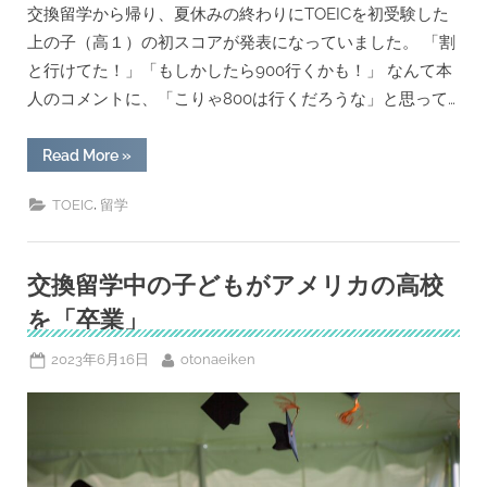
交換留学から帰り、夏休みの終わりにTOEICを初受験した
高
上の子（高１）の初スコアが発表になっていました。 「割
校
生
と行けてた！」「もしかしたら900行くかも！」 なんて本
の
人のコメントに、「こりゃ800は行くだろうな」と思って…
初
ス
“初
Read More
»
コ
TOEIC
で
ア
945
,
TOEIC
留学
へ
点?!
交
の
換
留
学
交換留学中の子どもがアメリカの高校
か
ら
を「卒業」
帰
国
後
Posted
By
2023年6月16日
otonaeiken
の
高
on
校
生
の
初
ス
コ