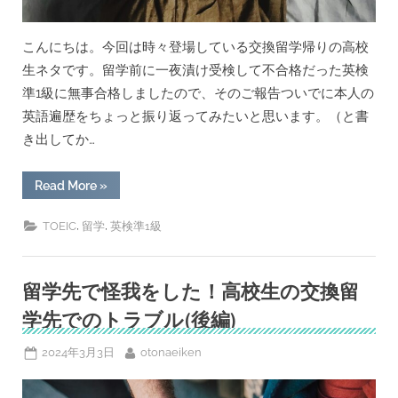
こんにちは。今回は時々登場している交換留学帰りの高校
生ネタです。留学前に一夜漬け受検して不合格だった英検
準1級に無事合格しましたので、そのご報告ついでに本人の
英語遍歴をちょっと振り返ってみたいと思います。（と書
き出してか…
“「交
Read More
»
換
留
学
,
,
TOEIC
留学
英検準1級
帰
り
で
TOEIC945」
の
留学先で怪我をした！高校生の交換留
高
校
学先でのトラブル(後編)
生
の
英
Posted
By
2024年3月3日
otonaeiken
語
力
on
に
親