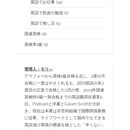
英語でお仕事
(14)
英語で投資の勉強
(2)
英語で推し活
(5)
国連英検
(9)
英検準1級
(9)
管理人：モリ―
アラフォーから英検1級合格を志し、2度の不
合格に一度はやさぐれるも、試行錯誤の末3
度目の正直で合格した2児の母。2023年国連
英検特A級一発合格までの英語圏滞在通算5
日。Podcastと洋書とCalum Scottが大好
き。現在は本業は非営利組織で国際関係業務
に従事、ライフワークとして国内でもできる
英語漬け環境の構築を核とした「辛くない」