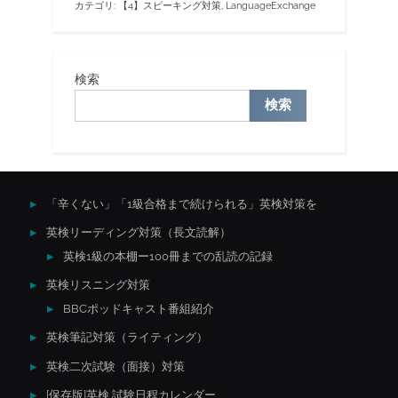
カテゴリ:
【4】スピーキング対策
,
LanguageExchange
検索
検索
「辛くない」「1級合格まで続けられる」英検対策を
英検リーディング対策（長文読解）
英検1級の本棚ー100冊までの乱読の記録
英検リスニング対策
BBCポッドキャスト番組紹介
英検筆記対策（ライティング）
英検二次試験（面接）対策
[保存版]英検 試験日程カレンダー