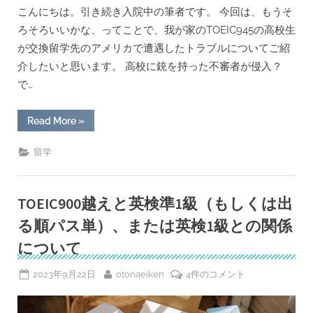
こんにちは。引き続き入院中の筆者です。 今回は、もうそ
ろそろいいかな、ってことで、我が家のTOEIC945の高校生
が交換留学先のアメリカで遭遇したトラブルについてご紹
介したいと思います。 高校に銃を持った不審者が侵入？
で…
“銃
Read More
»
社
会
の
留学
リ
ア
ル-
高
校
TOEIC900越えと英検準1級（もしくは出
生
の
る順パス単）、または英検1級との関係
交
換
について
留
学
先
Posted
By
TOEIC900
2023年9月22日
otonaeiken
4件のコメント
で
の
on
越
ト
え
ラ