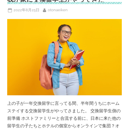
で
き
な
Posted
By
2022年8月25日
otonaeiken
か
on
っ
た
30
年
前
の
自
分
へ”
上の子が一年交換留学に言ってる間、半年間うちにホーム
ステイする交換留学生がやってさました。 交換留学生側の
前準備 ホストファミリーと合流する前に、日本に来た他の
留学生の子たちとホテルの個室からオンラインで集団？オ