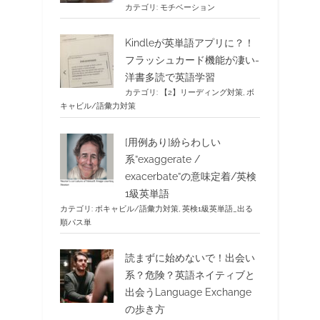
カテゴリ:
モチベーション
Kindleが英単語アプリに？！
フラッシュカード機能が凄い-
洋書多読で英語学習
カテゴリ:
【2】リーディング対策
,
ボ
キャビル/語彙力対策
[用例あり]紛らわしい
系”exaggerate /
exacerbate”の意味定着/英検
1級英単語
カテゴリ:
ボキャビル/語彙力対策
,
英検1級英単語_出る
順パス単
読まずに始めないで！出会い
系？危険？英語ネイティブと
出会うLanguage Exchange
の歩き方