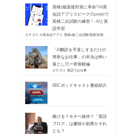
英検1級面接対策に革命?!AI英
会話アプリスピーク(Speak)で
英検二次試験の練習！-AIと英
語学習
カテゴリ:
AI英会話アプリ
,
英検1級二次試験(面接)対策
「AI翻訳を手直しするだけの
簡単なお仕事」の本当は怖い
落とし穴ー実体験編
カテゴリ:
英語でお仕事
BBCポッドキャスト番組紹介
稼げる？モチベ維持？「英語
ブログ」は趣味か副業かそれ
とも？