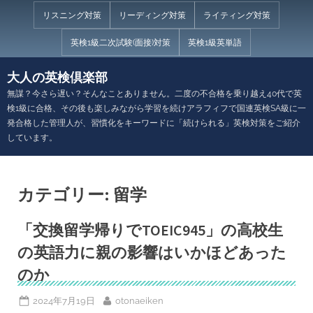
Skip
リスニング対策
リーディング対策
ライティング対策
to
英検1級二次試験(面接)対策
英検1級英単語
content
大人の英検倶楽部
無謀？今さら遅い？そんなことありません。二度の不合格を乗り越え40代で英
検1級に合格、その後も楽しみながら学習を続けアラフィフで国連英検SA級に一
発合格した管理人が、習慣化をキーワードに「続けられる」英検対策をご紹介
しています。
カテゴリー:
留学
「交換留学帰りでTOEIC945」の高校生
の英語力に親の影響はいかほどあった
のか
Posted
By
2024年7月19日
otonaeiken