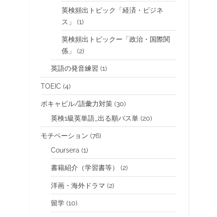
英検頻出トピック「経済・ビジネ
ス」
(1)
英検頻出トピックー「政治・国際関
係」
(2)
英語の発音練習
(1)
TOEIC
(4)
ボキャビル/語彙力対策
(30)
英検1級英単語_出る順パス単
(20)
モチベーション
(76)
Coursera
(1)
書籍紹介（学習書等）
(2)
洋画・海外ドラマ
(2)
留学
(10)