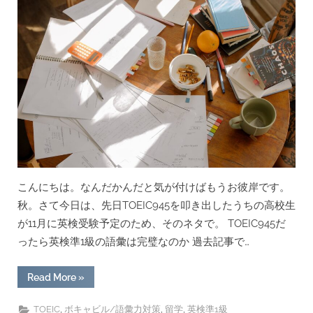
ブ
と
ル
英
(前
編)”
検
準
1
級
（も
し
く
は
出
る
こんにちは。なんだかんだと気が付けばもうお彼岸です。
順
秋。さて今日は、先日TOEIC945を叩き出したうちの高校生
パ
ス
が11月に英検受験予定のため、そのネタで。 TOEIC945だ
単）、
ったら英検準1級の語彙は完璧なのか 過去記事で…
ま
た
“TOEIC900
Read More
»
は
越
え
英
と
,
,
,
TOEIC
ボキャビル/語彙力対策
留学
英検準1級