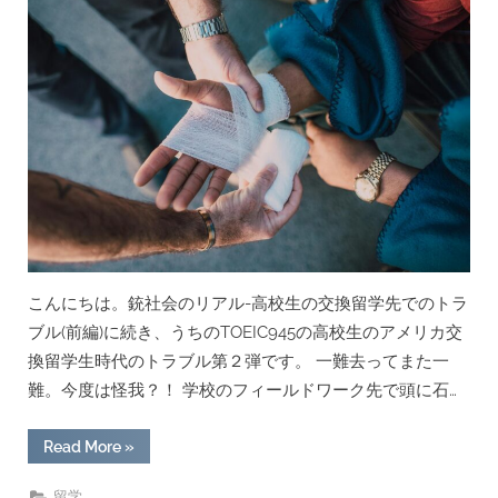
の
影
響
は
い
か
ほ
ど
あ
っ
た
の
か”
こんにちは。銃社会のリアル-高校生の交換留学先でのトラ
ブル(前編)に続き、うちのTOEIC945の高校生のアメリカ交
換留学生時代のトラブル第２弾です。 一難去ってまた一
難。今度は怪我？！ 学校のフィールドワーク先で頭に石…
“留
Read More
»
学
先
で
留学