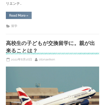
リエンテ…
“我
Read More
»
が
家
に
留学
交
換
留
学
生
高校生の子どもが交換留学に。親が出
が
や
来ることは？
っ
て
き
Posted
By
2022年8月16日
otonaeiken
た”
on