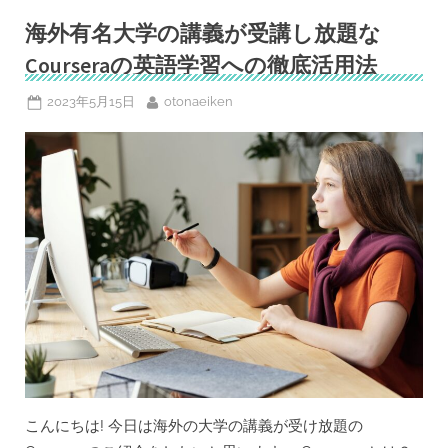
ど
も
海外有名大学の講義が受講し放題な
が
ア
Courseraの英語学習への徹底活用法
メ
リ
カ
Posted
By
2023年5月15日
otonaeiken
の
高
on
校
を
「卒
業」”
こんにちは! 今日は海外の大学の講義が受け放題の