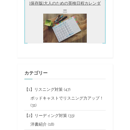
が
[保存版]大人のための英検日程カレンダ
出
来
ー
る
こ
と
は？”
カテゴリー
【1】リスニング対策
(47)
ポッドキャストでリスニング力アップ！
(31)
【2】リーディング対策
(33)
洋書紹介
(18)