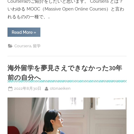
Courseraのご紹介をしたいと思います。 Coursera とは？
いわゆる MOOC（Massive Open Online Courses）と言わ
れるものの一種で、…
“海
Read More
»
外
有
名
,
Coursera
留学
大
学
の
講
義
海外留学を夢見さえできなかった30年
が
受
前の自分へ
講
し
放
Posted
By
2022年8月30日
otonaeiken
題
な
on
Coursera
の
英
語
学
習
へ
の
徹