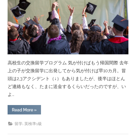
ア”
高校生の交換留学プログラム 気が付けばもう帰国間際 去年
上の子が交換留学に出発してから気が付けば早10カ月。冒
頭は2,3アクシデント（↓）もありましたが、後半はほとん
ど連絡もなく、たまに送金するくらいだったのですが、い
よ…
“交
Read More
»
換
留
学
,
留学
英検準1級
中
の
子