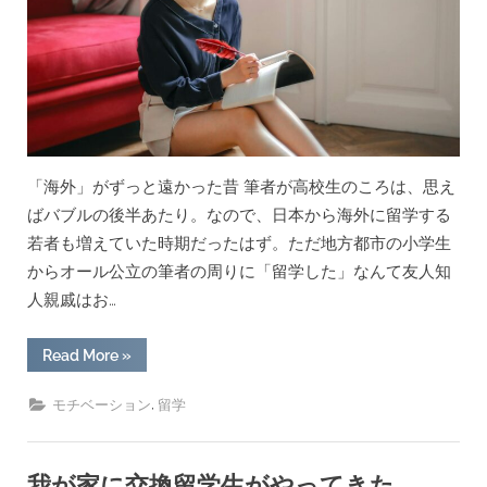
底
活
用
法”
「海外」がずっと遠かった昔 筆者が高校生のころは、思え
ばバブルの後半あたり。なので、日本から海外に留学する
若者も増えていた時期だったはず。ただ地方都市の小学生
からオール公立の筆者の周りに「留学した」なんて友人知
人親戚はお…
“海
Read More
»
外
留
学
,
モチベーション
留学
を
夢
見
さ
え
我が家に交換留学生がやってきた