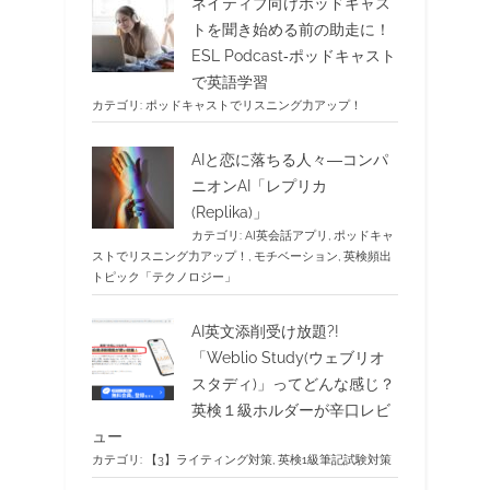
ネイティブ向けポッドキャス
トを聞き始める前の助走に！
ESL Podcast‐ポッドキャスト
で英語学習
カテゴリ:
ポッドキャストでリスニング力アップ！
AIと恋に落ちる人々―コンパ
ニオンAI「レプリカ
(Replika)」
カテゴリ:
AI英会話アプリ
,
ポッドキャ
ストでリスニング力アップ！
,
モチベーション
,
英検頻出
トピック「テクノロジー」
AI英文添削受け放題?!
「Weblio Study(ウェブリオ
スタディ)」ってどんな感じ？
英検１級ホルダーが辛口レビ
ュー
カテゴリ:
【3】ライティング対策
,
英検1級筆記試験対策