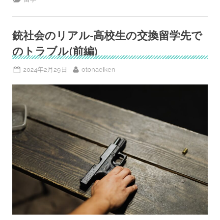
怪
我
を
し
た！
銃社会のリアル-高校生の交換留学先で
高
校
のトラブル(前編)
生
の
交
Posted
By
2024年2月29日
otonaeiken
換
on
留
学
先
で
の
ト
ラ
ブ
ル
(後
編)”