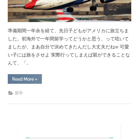
準備期間一年余を経て、先日子どもがアメリカに旅立ちま
した。初海外で一年間留学ってどうかと思う、って呟いて
ましたが、まあ自分で決めてきたんだし大丈夫だねw 可愛
い子には旅をさせよ 実際行ってしまえば親ができることな
んて、「…
“高
Read More
»
校
生
の
留学
子
ど
も
が
交
換
留
学
に。
親