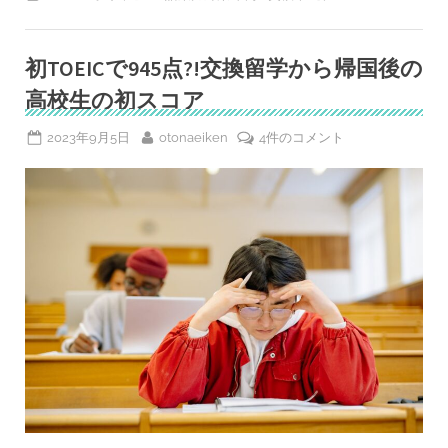
検
英
検
1
準
級
1
級
初TOEICで945点?!交換留学から帰国後の
と
（も
し
の
高校生の初スコア
く
関
は
出
係
Posted
By
初
2023年9月5日
otonaeiken
4件のコメント
る
に
順
on
TOEIC
パ
つ
で
ス
い
単）、
945
ま
て
点?!
た
は
へ
交
英
の
換
検
1
留
級
と
学
の
か
関
係
ら
に
帰
つ
い
国
て”
後
の