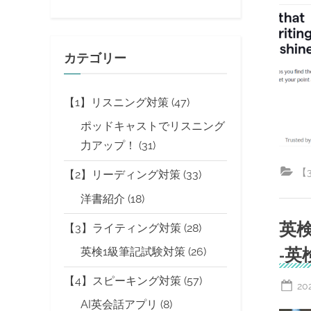
カテゴリー
【1】リスニング対策
(47)
ポッドキャストでリスニング
力アップ！
(31)
【
【2】リーディング対策
(33)
洋書紹介
(18)
英検
【3】ライティング対策
(28)
-英
英検1級筆記試験対策
(26)
【4】スピーキング対策
(57)
Po
20
on
AI英会話アプリ
(8)