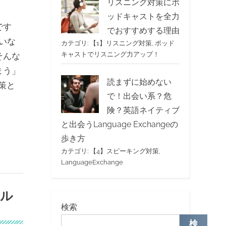
リスニング対策にポ
ッドキャストを全力
です
でおすすめする理由
いな
カテゴリ:
【1】リスニング対策
,
ポッド
キャストでリスニング力アップ！
そんな
まう」
読まずに始めない
策と
で！出会い系？危
険？英語ネイティブ
と出会うLanguage Exchangeの
歩き方
カテゴリ:
【4】スピーキング対策
,
LanguageExchange
フル
検索
検