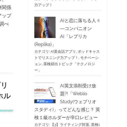
力アップ！
療関係
アップ
AIと恋に落ちる人々
調べ
―コンパニオン
AI「レプリカ
(Replika)」
カテゴリ:
AI英会話アプリ
,
ポッドキャス
トでリスニング力アップ！
,
モチベーシ
ョン
,
英検頻出トピック「テクノロジ
ー」
ブリ
AI英文添削受け放
題?!「Weblio
ホル
Study(ウェブリオ
スタディ)」ってどんな感じ？ 英
検１級ホルダーが辛口レビュー
カテゴリ:
【3】ライティング対策
,
英検1