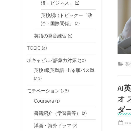
済・ビジネス」
(1)
英検頻出トピックー「政
治・国際関係」
(2)
英語の発音練習
(1)
TOEIC
(4)
ボキャビル/語彙力対策
(30)
英
英検1級英単語_出る順パス単
(20)
AI
モチベーション
(76)
オ
Coursera
(1)
ダ
書籍紹介（学習書等）
(2)
Po
20
洋画・海外ドラマ
(2)
on