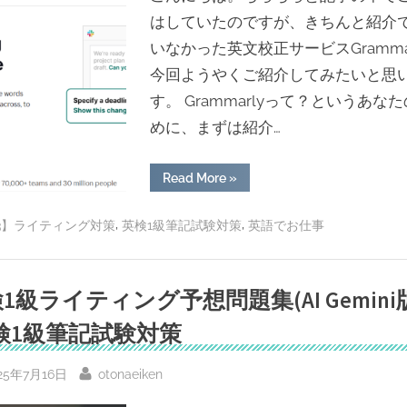
はしていたのですが、きちんと紹介
いなかった英文校正サービスGramma
今回ようやくご紹介してみたいと思
す。 Grammarlyって？というあな
めに、まずは紹介…
“こ
Read More
»
れ
で
英
,
,
3】ライティング対策
英検1級筆記試験対策
英語でお仕事
作
文
も
ネ
イ
テ
1級ライティング予想問題集(AI Gemini
ィ
ブ
検1級筆記試験対策
級？
英
文
校
sted
By
25年7月16日
otonaeiken
正
サ
ー