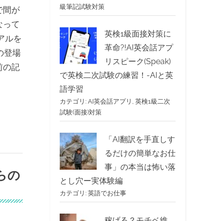
級筆記試験対策
で間が
なって
英検1級面接対策に
イアルを
革命?!AI英会話アプ
の登場
リスピーク(Speak)
前の記
で英検二次試験の練習！-AIと英
語学習
カテゴリ:
AI英会話アプリ
,
英検1級二次
試験(面接)対策
「AI翻訳を手直しす
るだけの簡単なお仕
事」の本当は怖い落
らの
とし穴ー実体験編
カテゴリ:
英語でお仕事
稼げる？モチベ維