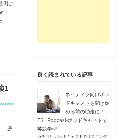
題例は
r
do
良く読まれている記事
検1
ネイティブ向けポッ
ドキャストを聞き始
める前の助走に！
ESL Podcast‐ポッドキャストで
、「勝
英語学習
ズ、
カテゴリ:
ポッドキャストでリスニング