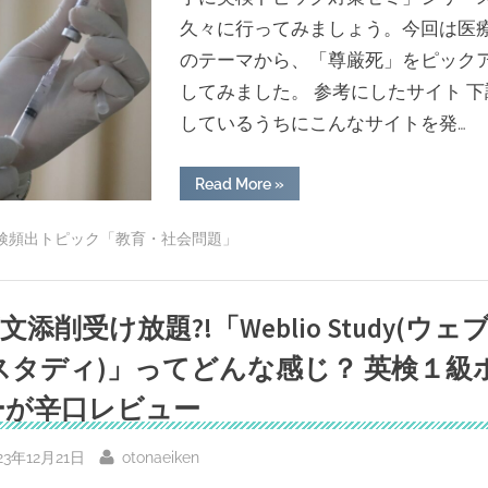
級
久々に行ってみましょう。今回は医
筆
記
のテーマから、「尊厳死」をピック
試
験
してみました。 参考にしたサイト 下
対
策 ”
しているうちにこんなサイトを発…
“[回
Read More
»
答
例
あ
検頻出トピック「教育・社会問題」
り]
尊
厳
死
は
英文添削受け放題?!「Weblio Study(ウェ
認
め
ら
 スタディ)」ってどんな感じ？ 英検１級
れ
る
べ
ーが辛口レビュー
き？/
英
検
sted
By
23年12月21日
otonaeiken
1
級