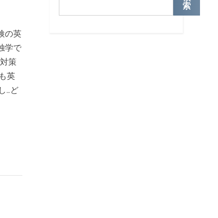
索
検の英
独学で
グ対策
も英
し…ど