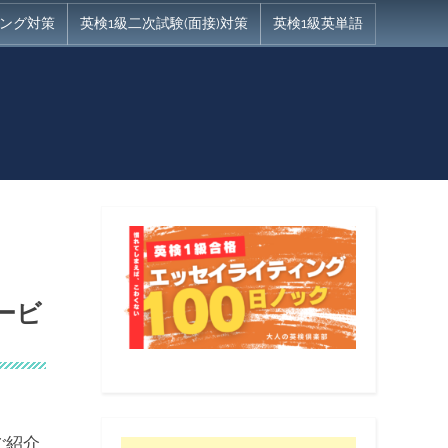
ング対策
英検1級二次試験(面接)対策
英検1級英単語
ービ
ご紹介