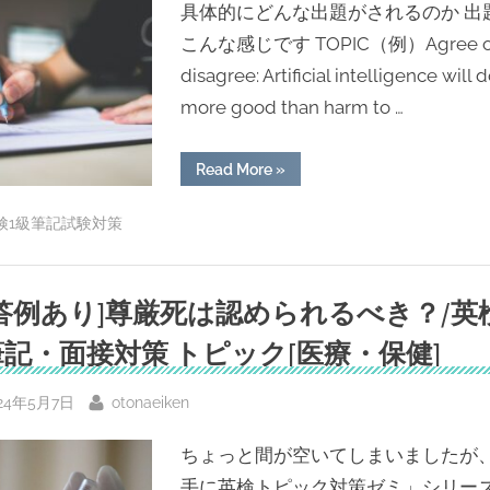
具体的にどんな出題がされるのか 出
ビ
ス”Grammarly””
こんな感じです TOPIC（例）Agree o
disagree: Artificial intelligence will 
more good than harm to …
“英
Read More
»
検
1
級
検1級筆記試験対策
ラ
イ
テ
ィ
ン
答例あり]尊厳死は認められるべき？/英
グ
予
想
記・面接対策 トピック[医療・保健]
問
題
集
(AI
sted
By
24年5月7日
otonaeiken
Gemini
版）
-
ちょっと間が空いてしまいましたが
英
検
手に英検トピック対策ゼミ」シリー
1