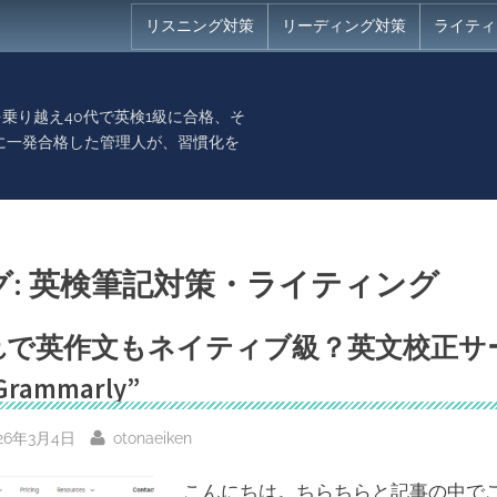
リスニング対策
リーディング対策
ライティ
乗り越え40代で英検1級に合格、そ
に一発合格した管理人が、習慣化を
。
グ:
英検筆記対策・ライティング
れで英作文もネイティブ級？英文校正サ
rammarly”
sted
By
26年3月4日
otonaeiken
こんにちは。ちらちらと記事の中で