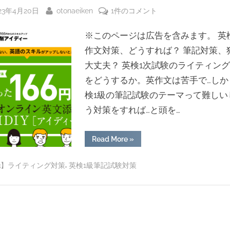
対
っ
策
sted
By
英
23年4月20日
otonaeiken
1件のコメント
で
た
や
文
こ
っ
※このページは広告を含みます。 英
添
た
と
こ
削
作文対策、どうすれば？ 筆記対策、
と
（ト
（ト
サ
大丈夫？ 英検1次試験のライティン
ピ
ピ
ッ
ー
をどうするか。英作文は苦手で…しか
ッ
ク
対
ビ
ク
検1級の筆記試験のテーマって難しい
策）”
ス
対
う対策をすれば…と頭を…
「ア
策）
イ
へ
デ
“英
Read More
»
の
文
ィ
添
削
,
ー
3】ライティング対策
英検1級筆記試験対策
サ
ー
(IDIY)」
ビ
ス
を
「ア
フ
イ
デ
ル
ィ
ー
活