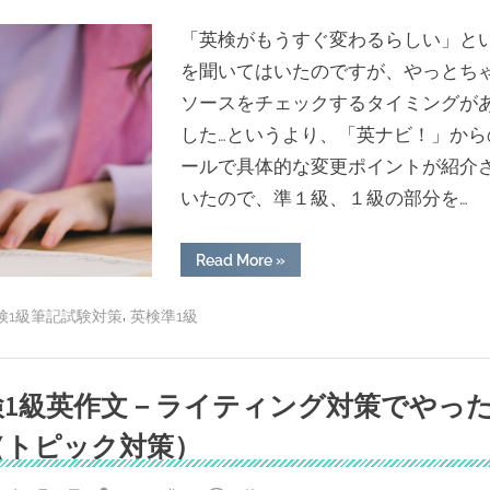
デ
ィ)」
「英検がもうすぐ変わるらしい」と
っ
て
を聞いてはいたのですが、やっとち
ど
ん
ソースをチェックするタイミングが
な
感
した…というより、「英ナビ！」から
じ？
英
ールで具体的な変更ポイントが紹介
検
１
級
いたので、準１級、１級の部分を…
ホ
ル
ダ
ー
“要
Read More
»
が
約
辛
問
口
題
,
検1級筆記試験対策
英検準1級
レ
が
ビ
追
ュ
加
ー”
－
ど
う
検1級英作文－ライティング対策でやっ
変
わ
（トピック対策）
る？
2024
年
度