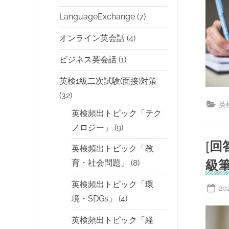
LanguageExchange
(7)
オンライン英会話
(4)
ビジネス英会話
(1)
英検1級二次試験(面接)対策
(32)
英
英検頻出トピック「テク
ノロジー」
(9)
[回
英検頻出トピック「教
級筆
育・社会問題」
(8)
英検頻出トピック「環
Po
20
境・SDGs」
(4)
on
英検頻出トピック「経