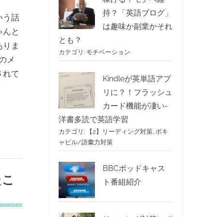
持？「英語ブログ」
いう話
は趣味か副業かそれ
ゃんと
とも？
ありま
カテゴリ:
モチベーション
のメ
されて
Kindleが英単語アプ
リに？！フラッシュ
カード機能が凄い-
洋書多読で英語学習
カテゴリ:
【2】リーディング対策
,
ボキ
ャビル/語彙力対策
BBCポッドキャス
たこ
ト番組紹介