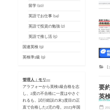
留学
(10)
英語でお仕事
(14)
英語で投資の勉強
(2)
英語で推し活
(5)
国連英検
(9)
英検準1級
(9)
【
管理人：モリ―
要
アラフォーから英検1級合格を志
し、2度の不合格に一度はやさぐ
英
れるも、試行錯誤の末3度目の正
Po
直で合格した2児の母。2023年国
20