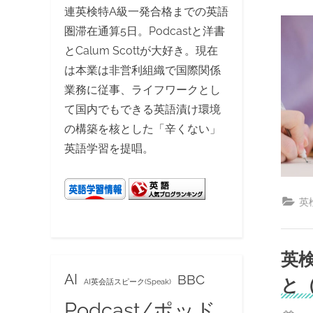
on
連英検特A級一発合格までの英語
圏滞在通算5日。Podcastと洋書
とCalum Scottが大好き。現在
は本業は非営利組織で国際関係
業務に従事、ライフワークとし
て国内でもできる英語漬け環境
の構築を核とした「辛くない」
英語学習を提唱。
英
英
AI
BBC
と
AI英会話スピーク(Speak)
Podcast/ポッド