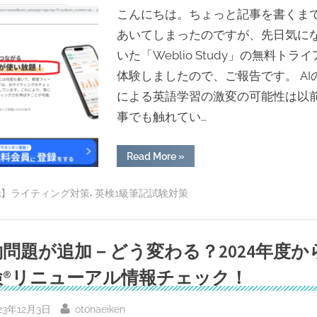
筆
記・
こんにちは。ちょっと記事を書くま
面
接
あいてしまったのですが、先日気に
対
策
いた「Weblio Study」の無料トラ
ト
ピ
体験しましたので、ご報告です。 AI
ッ
ク
による英語学習の激変の可能性は以
[医
療・
事でも触れてい…
保
健]”
“AI
Read More
»
英
文
添
,
3】ライティング対策
英検1級筆記試験対策
削
受
け
放
題?!
「Weblio
約問題が追加－どう変わる？2024年度か
Study(ウ
ェ
検®︎リニューアル情報チェック！
ブ
リ
オ
ス
sted
By
23年12月3日
otonaeiken
タ