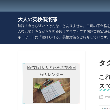
Skip
to
content
大人の英検倶楽部
無謀？今さら遅い？そんなことありません。二度の不合格を
の後も楽しみながら学習を続けアラフィフで国連英検SA級
キーワードに「続けられる」英検対策をご紹介しています
タ
[保存版]大人のための英検日
程カレンダー
こ
ス”G
Po
20
on