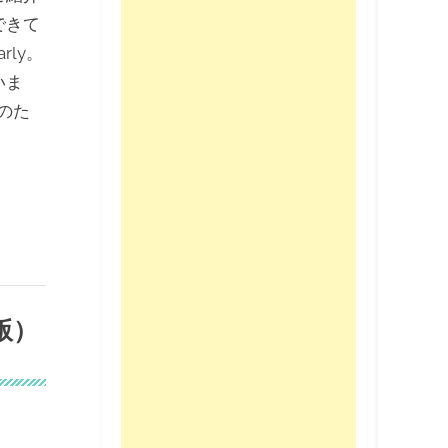
できて
rly。
いま
たのた
版）