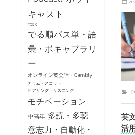
Po
20
on
キャスト
TOEIC
でる順パス単・語
彙・ボキャブラリ
ー
オンライン英会話・Cambly
カラム・スコット
ヒアリング・リスニング
【
モチベーション
多読・多聴
英文
中高年
活
意志力・自動化・