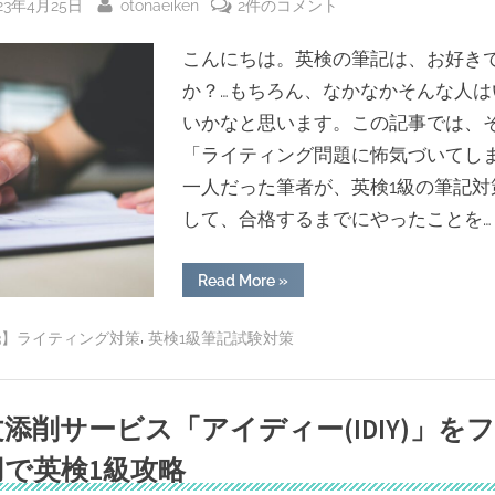
sted
By
英
23年4月25日
otonaeiken
2件のコメント
か
ら
検
の
こんにちは。英検の筆記は、お好き
1
英
検
級
か？…もちろん、なかなかそんな人は
®︎
リ
英
いかなと思います。この記事では、
ニ
ュ
作
「ライティング問題に怖気づいてし
ー
ア
文
一人だった筆者が、英検1級の筆記対
ル
－
情
報
して、合格するまでにやったことを…
ラ
チ
ェ
イ
ッ
ク！”
テ
“英
Read More
»
検
ィ
1
級
,
ン
3】ライティング対策
英検1級筆記試験対策
英
作
グ
文
－
対
ラ
策
イ
添削サービス「アイディー(IDIY)」を
テ
で
ィ
用で英検1級攻略
ン
や
グ