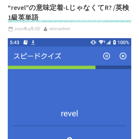
着/
英
“revel”の意味定着-LじゃなくてR? /英検
検
1
1級英単語
級
英
単
Posted
By
2022年4月7日
otonaeiken
語
on
出
る
度
A”