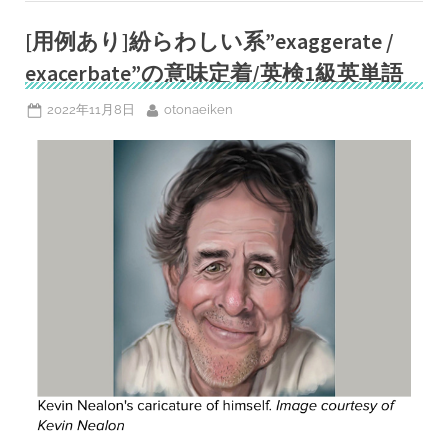
定
着/
英
[用例あり]紛らわしい系”exaggerate /
検
1
exacerbate”の意味定着/英検1級英単語
級
英
単
Posted
By
2022年11月8日
otonaeiken
語
on
出
る
度
B”