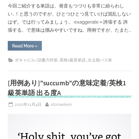
今回ご紹介する単語は、発音もつづりも非常に紛らわし
い…！と思うのですが、ひとつひとつ見ていけば混乱しない
はず。では行ってみましょう。 exaggerate＝誇張する 誇
張する、で意味は掴みやすいですね。用例ですが、たまた…
“[用
Read More
»
例
あ
り]
,
ボキャビル/語彙力対策
英検1級英単語_出る順パス単
紛
ら
わ
し
い
[用例あり]”succumb”の意味定着/英検1
系”exaggerate
/
級英単語 出る度A
exacerbate”の
意
味
Posted
By
2022年11月4日
otonaeiken
定
着/
on
英
検
1
級
英
単