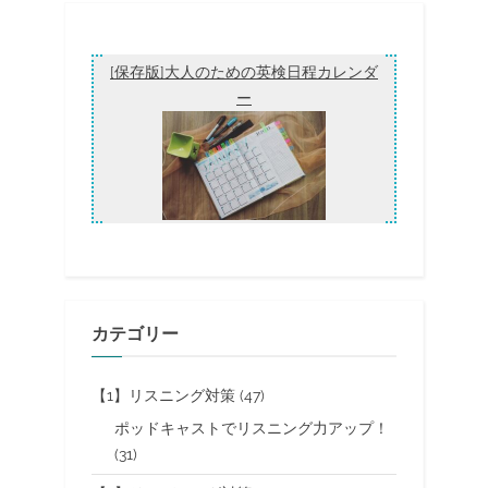
出
の
る
度
ペ
A”
ー
[保存版]大人のための英検日程カレンダ
ー
ジ
送
り
カテゴリー
【1】リスニング対策
(47)
ポッドキャストでリスニング力アップ！
(31)