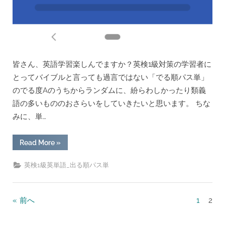
皆さん、英語学習楽しんでますか？英検1級対策の学習者に
とってバイブルと言っても過言ではない「でる順パス単」
のでる度Aのうちからランダムに、紛らわしかったり類義
語の多いもののおさらいをしていきたいと思います。 ちな
みに、単…
“”predicament”の
Read More
»
意
味
定
英検1級英単語_出る順パス単
着!!/
英
検
1
級
投
前へ
1
2
英
単
稿
語