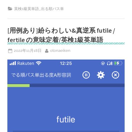
あ
り]’devastate
英検1級英単語_出る順パス単
/
deteriorate’の
意
味
定
[用例あり]紛らわしい&真逆系 futile /
着/
英
fertile の意味定着/英検1級英単語
検
1
級
Posted
By
2022年11月18日
otonaeiken
英
on
単
語
出
る
度
B”