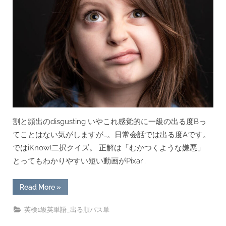
割と頻出のdisgusting いやこれ感覚的に一級の出る度Bっ
てことはない気がしますが…。日常会話では出る度Aです。
ではiKnow!二択クイズ。 正解は「むかつくような嫌悪」
とってもわかりやすい短い動画がPixar…
“[用
Read More
»
例
あ
り]’disgust’の
英検1級英単語_出る順パス単
意
味