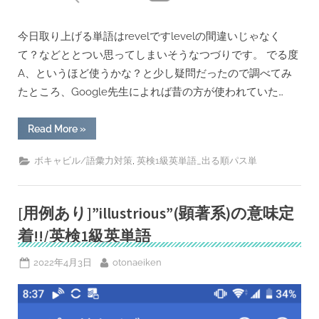
今日取り上げる単語はrevelですlevelの間違いじゃなく
て？などととつい思ってしまいそうなつづりです。 でる度
A、というほど使うかな？と少し疑問だったので調べてみ
たところ、Google先生によれば昔の方が使われていた…
““revel”の
Read More
»
意
味
定
,
ボキャビル/語彙力対策
英検1級英単語_出る順パス単
着-
L
じ
ゃ
な
[用例あり]”illustrious”(顕著系)の意味定
く
て
着!!/英検1級英単語
R?
/
英
Posted
By
2022年4月3日
otonaeiken
検
1
on
級
英
単
語”