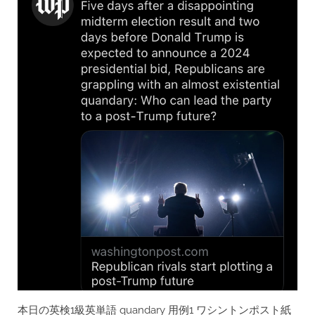
定
着/
英
検
1
級
英
単
語”
本日の英検1級英単語 quandary 用例1 ワシントンポスト紙