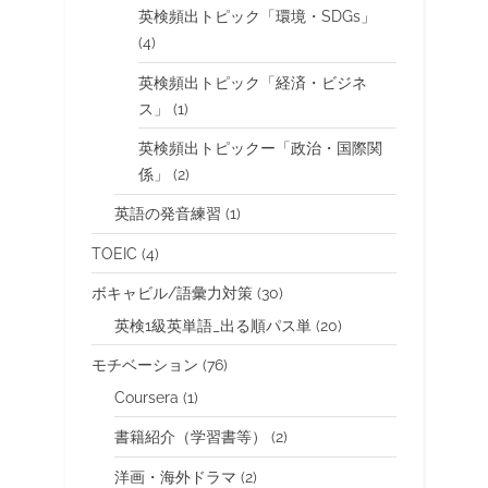
英検頻出トピック「環境・SDGs」
(4)
英検頻出トピック「経済・ビジネ
ス」
(1)
英検頻出トピックー「政治・国際関
係」
(2)
英語の発音練習
(1)
TOEIC
(4)
ボキャビル/語彙力対策
(30)
英検1級英単語_出る順パス単
(20)
モチベーション
(76)
Coursera
(1)
書籍紹介（学習書等）
(2)
洋画・海外ドラマ
(2)