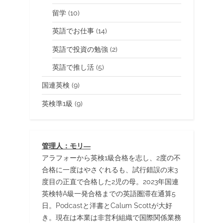
留学
(10)
英語でお仕事
(14)
英語で投資の勉強
(2)
英語で推し活
(5)
国連英検
(9)
英検準1級
(9)
管理人：モリ―
アラフォーから英検1級合格を志し、2度の不
合格に一度はやさぐれるも、試行錯誤の末3
度目の正直で合格した2児の母。2023年国連
英検特A級一発合格までの英語圏滞在通算5
日。Podcastと洋書とCalum Scottが大好
き。現在は本業は非営利組織で国際関係業務