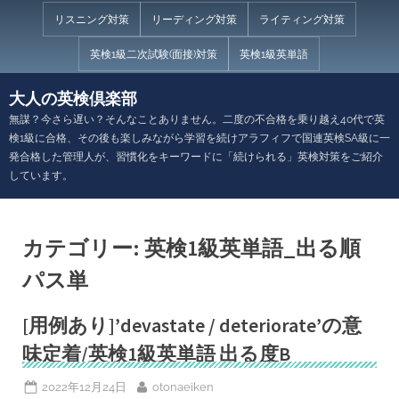
Skip
リスニング対策
リーディング対策
ライティング対策
to
英検1級二次試験(面接)対策
英検1級英単語
content
大人の英検倶楽部
無謀？今さら遅い？そんなことありません。二度の不合格を乗り越え40代で英
検1級に合格、その後も楽しみながら学習を続けアラフィフで国連英検SA級に一
発合格した管理人が、習慣化をキーワードに「続けられる」英検対策をご紹介
しています。
カテゴリー:
英検1級英単語_出る順
パス単
[用例あり]’devastate / deteriorate’の意
味定着/英検1級英単語 出る度B
Posted
By
2022年12月24日
otonaeiken