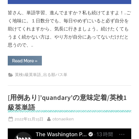
皆さん、単語学習、進んでますか？私も続けてますよ！…ご
く地味に。１日数分でも、毎日やめずにいると必ず自分を
助けてくれますから、気長に行きましょう。続けたくても
うまく続かない方は、やり方が自分にあってないだけだと
思うので、…
“[用
Read More
»
例
あ
り]
英検1級英単語_出る順パス単
紛
ら
わ
し
い
[用例あり]’quandary’の意味定着/英検1
&
真
級英単語
逆
系
futile
Posted
By
2022年11月15日
otonaeiken
/
on
fertile
の
意
味