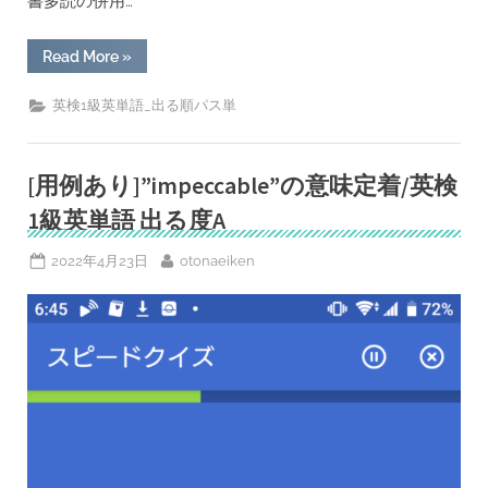
書多読の併用…
“[用
Read More
»
例
あ
り]”succumb”の
英検1級英単語_出る順パス単
意
味
定
着/
英
[用例あり]”impeccable”の意味定着/英検
検
1
1級英単語 出る度A
級
英
単
Posted
By
2022年4月23日
otonaeiken
語
on
出
る
度
A”