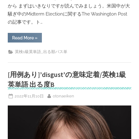
から まずはいきなりですが読んでみましょう。米国中が大
騒ぎ中のMidterm Electionに関するThe Washington Post
の記事です。ト…
“[用
Read More
»
例
あ
り]’quandary’の
英検1級英単語_出る順パス単
意
味
定
着/
英
[用例あり]’disgust’の意味定着/英検1級
検
1
英単語 出る度B
級
英
単
Posted
By
2022年11月10日
otonaeiken
語”
on