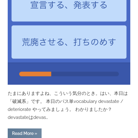
たまにありますよね、こういう気分のとき。はい、本日は
「破滅系」です。 本日のパス単vocabulary devastate /
deteriorate やってみましょう。 わかりましたか？
devastateはdevas…
“[用
Read More
»
例