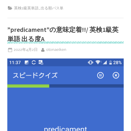
あ
り]”illustrious”(顕
英検1級英単語_出る順パス単
著
系)
の
意
味
”predicament”の意味定着!!/ 英検1級英
定
着!!/
単語 出る度A
英
検
1
Posted
By
2022年4月2日
otonaeiken
級
on
英
単
語”