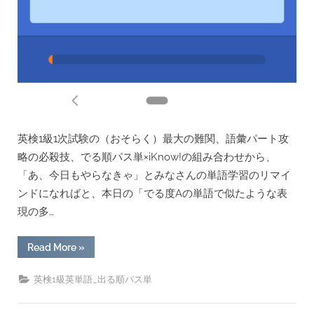
英検1級1次試験の（おそらく）最大の難関、語彙パート攻
略の必殺技、でる順パス単×iKnow!の組み合わせから、
「あ、今日もやらなきゃ」とみなさんの単語学習のリマイ
ンドになればと、本日の「でる度Aの単語で似たような表
現の多…
“[用
Read More
»
例
あ
り]”impeccable”の
英検1級英単語_出る順パス単
意
味
定