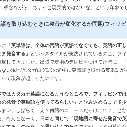
が…残念ながら、ちょっと現実的ではないな、という印象で
単語を取り込むときに発音が変化するか問題(フィリピ
みに
「英単語は、全体の言語が英語でなくても、英語の正し
まま発音する」
というスタイルが実践されているのは、フィ
目撃してきました。出張で現地のテレビをつけてた時に、「
らない現地語(タガログ語)の途中に突然聞き取れる英単語が
」って現象が起こったのです。
本ではカタカナ英語になるようなところで、フィリピンでは
語の発音で英単語を使ってるらしい」
と飲み込めるまで多少
しまい、しばらく「え？何語のニュースだっけこれ？」とな
た。なんとなーく、日本と同じで
「現地語に寄せた発音で英
われてる」のかな、と思い込んでた
のですが、さすが英語公