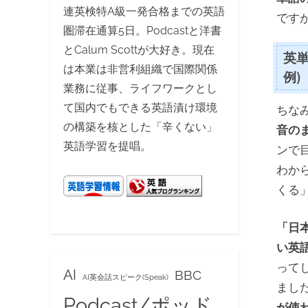
連英検特A級一発合格までの英語
です
圏滞在通算5日。Podcastと洋書
とCalum Scottが大好き。現在
英
は本業は非営利組織で国際関係
例)
業務に従事、ライフワークとし
て国内でもできる英語漬け環境
ちな
の構築を核とした「辛くない」
音の
英語学習を提唱。
ンで
わか
くる
「日
い英
って
AI
BBC
AI英会話スピーク(Speak)
まし
Podcast/ポッド
が使