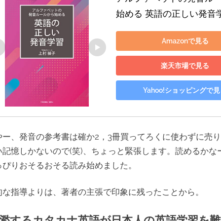
始める 英語の正しい発音
Amazonで見る
楽天市場で見る
Yahoo!ショッピングで
やー、発音の参考書は確か2，3冊買ってろくに使わずに売
い記憶しかないので(笑)、ちょっと緊張します。読めるかな
っぴりおそるおそる読み始めました。
的な指導よりは、著者の主張で印象に残ったことから。
濫するカタカナ英語が日本人の英語学習を