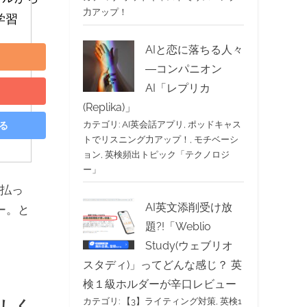
力アップ！
学習
AIと恋に落ちる人々
―コンパニオン
AI「レプリカ
(Replika)」
カテゴリ:
AI英会話アプリ
,
ポッドキャス
見る
トでリスニング力アップ！
,
モチベーシ
ョン
,
英検頻出トピック「テクノロジ
ー」
り払っ
AI英文添削受け放
ー。と
題?!「Weblio
Study(ウェブリオ
スタディ)」ってどんな感じ？ 英
検１級ホルダーが辛口レビュー
難しく
カテゴリ:
【3】ライティング対策
,
英検1