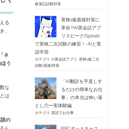
級筆記試験対策
英検1級面接対策に
える
革命?!AI英会話アプ
き、
リスピーク(Speak)
で英検二次試験の練習！-AIと英
語学習
「ネ
カテゴリ:
AI英会話アプリ
,
英検1級二次
のほう
試験(面接)対策
「AI翻訳を手直しす
数な
るだけの簡単なお仕
とは
事」の本当は怖い落
とし穴ー実体験編
カテゴリ:
英語でお仕事
英語の
るん
BBCポッドキャス