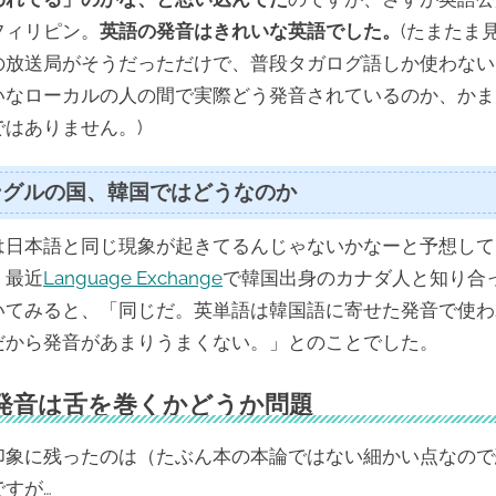
フィリピン。
英語の発音はきれいな英語でした。
(たまたま
の放送局がそうだっただけで、普段タガログ語しか使わない
いなローカルの人の間で実際どう発音されているのか、かま
ではありません。)
ングルの国、韓国ではどうなのか
は日本語と同じ現象が起きてるんじゃないかなーと予想して
、最近
Language Exchange
で韓国出身のカナダ人と知り合
いてみると、「同じだ。英単語は韓国語に寄せた発音で使わ
だから発音があまりうまくない。」とのことでした。
発音は舌を巻くかどうか問題
印象に残ったのは（たぶん本の本論ではない細かい点なので
ですが…