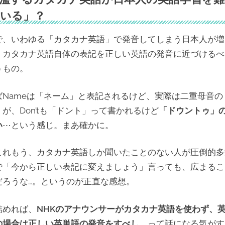
いる」？
で、いわゆる「カタカナ英語」で発音してしまう日本人が増
、カタカナ英語自体の表記を正しい英語の発音に近づけるべ
うもの。
ばNameは「ネーム」と表記されるけど、実際は二重母音の
」
が、Don’tも「ドント」って書かれるけど
「ドウントゥ」
い
⋯という感じ。まあ確かに。
これもう、カタカナ英語しか聞いたことのない人が圧倒的多
で「今から正しい表記に変えましょう」言っても、広まるこ
だろうな…。というのが正直な感想。
詰めれば、
NHKのアナウンサーがカタカナ英語を使わず、
の場合は正しい英単語の発音をすべし、
って話になる気がす