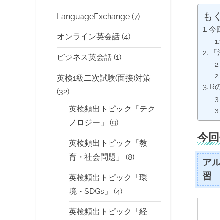
も
LanguageExchange
(7)
今
オンライン英会話
(4)
「
ビジネス英会話
(1)
英検1級二次試験(面接)対策
R
(32)
英検頻出トピック「テク
ノロジー」
(9)
今回
英検頻出トピック「教
育・社会問題」
(8)
ア
習
英検頻出トピック「環
境・SDGs」
(4)
英検頻出トピック「経