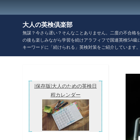
Skip
to
content
大人の英検倶楽部
無謀？今さら遅い？そんなことありません。二度の不合格を
の後も楽しみながら学習を続けアラフィフで国連英検SA級
キーワードに「続けられる」英検対策をご紹介しています
[保存版]大人のための英検日
程カレンダー