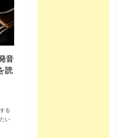
発音
を読
する
たい