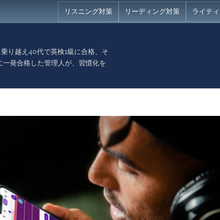
リスニング対策
リーディング対策
ライティ
乗り越え40代で英検1級に合格、そ
に一発合格した管理人が、習慣化を
。