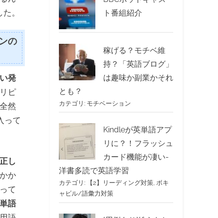
した。
ト番組紹介
ンの
稼げる？モチベ維
持？「英語ブログ」
は趣味か副業かそれ
い発
とも？
リピ
カテゴリ:
モチベーション
全然
入って
Kindleが英単語アプ
リに？！フラッシュ
カード機能が凄い-
正し
洋書多読で英語学習
かか
カテゴリ:
【2】リーディング対策
,
ボキ
って
ャビル/語彙力対策
単語
用語