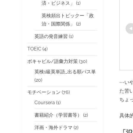
済・ビジネス」
(1)
英検頻出トピックー「政
治・国際関係」
(2)
英語の発音練習
(1)
TOEIC
(4)
ボキャビル/語彙力対策
(30)
英検1級英単語_出る順パス単
(20)
⋯い
た苦
モチベーション
(76)
ちょ
Coursera
(1)
書籍紹介（学習書等）
(2)
具体
洋画・海外ドラマ
(2)
「氾