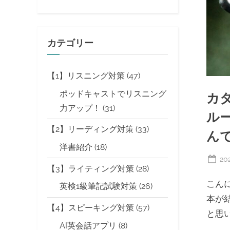
カテゴリー
【1】リスニング対策
(47)
ポッドキャストでリスニング
カ
力アップ！
(31)
ル
【2】リーディング対策
(33)
ん
洋書紹介
(18)
Po
20
【3】ライティング対策
(28)
on
こん
英検1級筆記試験対策
(26)
本が
【4】スピーキング対策
(57)
と思
AI英会話アプリ
(8)