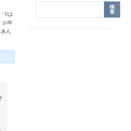
検
索
「Rは
30年
はあん
育
」