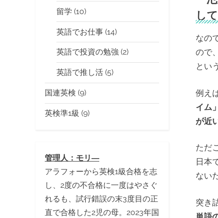
留学
(10)
して
英語でお仕事
(14)
なの
ので
英語で投資の勉強
(2)
とい
英語で推し活
(5)
例え
国連英検
(9)
イム
英検準1級
(9)
が近
ただ
管理人：モリ―
日本
アラフォーから英検1級合格を志
ない
し、2度の不合格に一度はやさぐ
れるも、試行錯誤の末3度目の正
突き
直で合格した2児の母。2023年国
単語