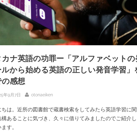
タカナ英語の功罪ー「アルファベットの
ールから始める英語の正しい発音学習」
での感想
sted
By
25年9月7日
otonaeiken
にちは。近所の図書館で蔵書検索をしてみたら英語学習に関
結構あることに気づき、久々に借りてみましたのでご紹介し
います。