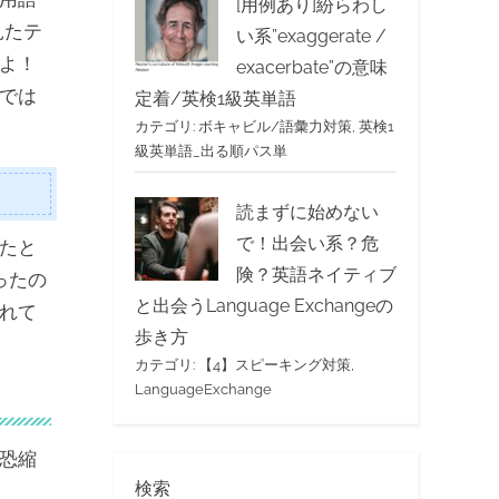
[用例あり]紛らわし
見たテ
い系”exaggerate /
よ！
exacerbate”の意味
では
定着/英検1級英単語
カテゴリ:
ボキャビル/語彙力対策
,
英検1
級英単語_出る順パス単
読まずに始めない
で！出会い系？危
たと
険？英語ネイティブ
ったの
と出会うLanguage Exchangeの
れて
歩き方
カテゴリ:
【4】スピーキング対策
,
LanguageExchange
恐縮
検索