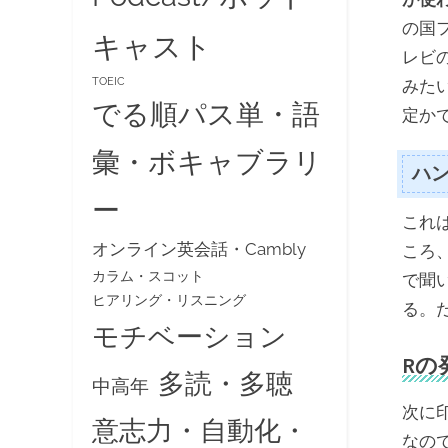
の国
キャスト
レビ
TOEIC
みた
でる順パス単・語
定か
彙・ボキャブラリ
ハ
ー
これ
オンライン英会話・Cambly
ころ
カラム・スコット
で聞
ヒアリング・リスニング
る。
モチベーション
Rの
多読・多聴
中高年
次に
意志力・自動化・
なの