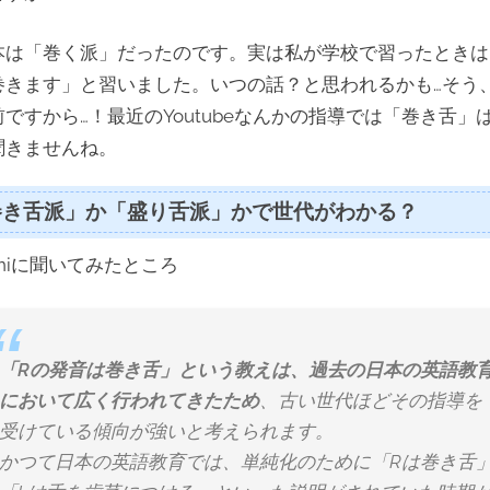
本は「巻く派」だったのです。実は私が学校で習ったときは
巻きます」と習いました。いつの話？と思われるかも…そう、
ですから…！最近のYoutubeなんかの指導では「巻き舌」
聞きませんね。
巻き舌派」か「盛り舌派」かで世代がわかる？
iniに聞いてみたところ
「Rの発音は巻き舌」という教えは、過去の日本の英語教
において広く行われてきたため
、古い世代ほどその指導を
受けている傾向が強いと考えられます。
かつて日本の英語教育では、単純化のために「Rは巻き舌