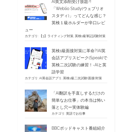
AI英文添削受け放題?!
「Weblio Study(ウェブリオ
スタディ)」ってどんな感じ？
英検１級ホルダーが辛口レビ
ュー
カテゴリ:
【3】ライティング対策
,
英検1級筆記試験対策
英検1級面接対策に革命?!AI英
会話アプリスピーク(Speak)で
英検二次試験の練習！-AIと英
語学習
カテゴリ:
AI英会話アプリ
,
英検1級二次試験(面接)対策
「AI翻訳を手直しするだけの
簡単なお仕事」の本当は怖い
落とし穴ー実体験編
カテゴリ:
英語でお仕事
BBCポッドキャスト番組紹介