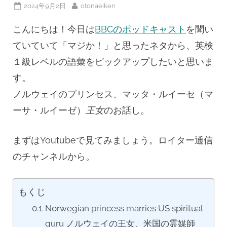
Posted
By
2024年9月2日
otonaeiken
on
こんにちは！今日は
BBCのポッドキャスト
を聞い
ていていて「マジか！」と思ったネタから、英検
１級レベルの語彙をピックアップしたいと思いま
す。
ノルウェイのプリンセス、マッタ・ルイーセ（マ
ーサ・ルイーゼ）
王女
のお話し。
まずはYoutubeで見てみましょう。ロイター通信
のチャンネルから。
もくじ
Norwegian princess marries US spiritual
guru ノルウェイの王女、米国の霊媒師