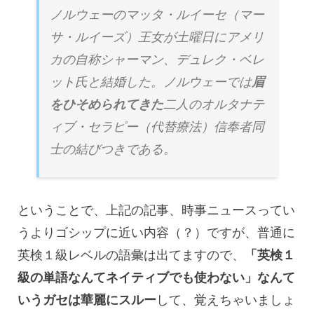
ノルウェーのマッタ・ルイーセ（マー
サ・ルイーズ）王女が土曜日にアメリ
カの自称シャーマン、デュレク・ベレ
ット氏と結婚した。ノルウェーでは
眉
をひそめられてきた
二人のオルタナテ
ィブ・セラピー（代替療法）信奉者同
士の結びつきである。
ということで、上記の記事、時事ニュースってい
うよりゴシップに近い内容（？）ですが、普通に
英検１級レベルの語彙は出てますので、
「英検１
級の単語なんてネイティブでも使わない」なんて
いうガセは華麗にスルー
して、覚えちゃいましょ