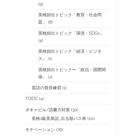
(9)
英検頻出トピック「教育・社会問
題」
(8)
英検頻出トピック「環境・SDGs」
(4)
英検頻出トピック「経済・ビジネ
ス」
(1)
英検頻出トピックー「政治・国際関
係」
(2)
英語の発音練習
(1)
TOEIC
(4)
ボキャビル/語彙力対策
(30)
英検1級英単語_出る順パス単
(20)
モチベーション
(76)