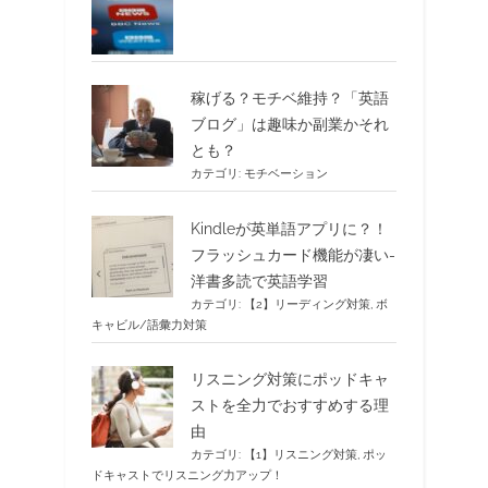
稼げる？モチベ維持？「英語
ブログ」は趣味か副業かそれ
とも？
カテゴリ:
モチベーション
Kindleが英単語アプリに？！
フラッシュカード機能が凄い-
洋書多読で英語学習
カテゴリ:
【2】リーディング対策
,
ボ
キャビル/語彙力対策
リスニング対策にポッドキャ
ストを全力でおすすめする理
由
カテゴリ:
【1】リスニング対策
,
ポッ
ドキャストでリスニング力アップ！