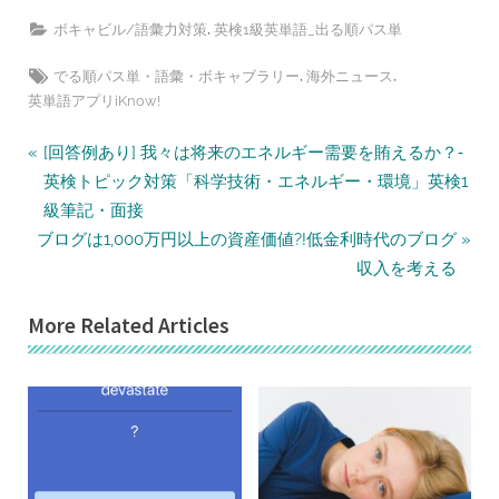
,
ボキャビル/語彙力対策
英検1級英単語_出る順パス単
Tags:
,
,
でる順パス単・語彙・ボキャブラリー
海外ニュース
英単語アプリiKnow!
投
P
[回答例あり] 我々は将来のエネルギー需要を賄えるか？‐
r
稿
英検トピック対策「科学技術・エネルギー・環境」英検1
e
級筆記・面接
ナ
N
v
ブログは1,000万円以上の資産価値?!低金利時代のブログ
ビ
e
i
収入を考える
ゲ
x
o
ー
More Related Articles
t
u
シ
P
s
ョ
o
P
ン
s
o
t
s
:
t