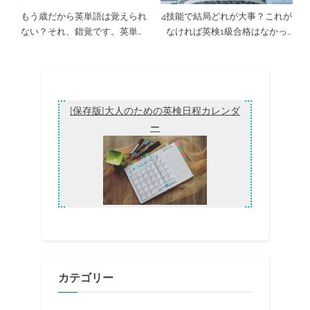
もう歳だから英単語は覚えられ
4技能で結局どれが大事？これが
ない？それ、錯覚です。英単語
なければ英検1級合格はなかっ
アプリiKnow!で英検合格！
た！勉強法一覧
[保存版]大人のための英検日程カレンダ
ー
カテゴリー