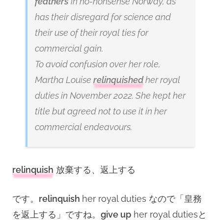
feathers
in no-nonsense Norway, as
has their disregard for science and
their use of their royal ties for
commercial gain.
To avoid confusion over her role,
Martha Louise
relinquished
her royal
duties in November 2022. She kept her
title but agreed not to use it in her
commercial endeavours.
relinquish
放棄する、返上する
です。
relinquish
her royal duties なので「皇務
を返上する」ですね。
give up
her royal dutiesと