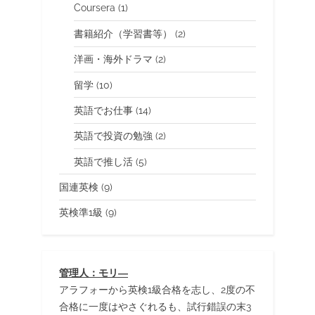
Coursera
(1)
書籍紹介（学習書等）
(2)
洋画・海外ドラマ
(2)
留学
(10)
英語でお仕事
(14)
英語で投資の勉強
(2)
英語で推し活
(5)
国連英検
(9)
英検準1級
(9)
管理人：モリ―
アラフォーから英検1級合格を志し、2度の不
合格に一度はやさぐれるも、試行錯誤の末3