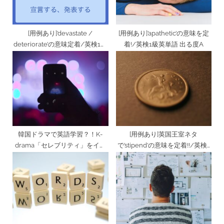
:
[用例あり]’devastate /
[用例あり]’apathetic’の意味を定
deteriorate’の意味定着/英検1級
着!/英検1級英単語 出る度A
英単語 出る度B
韓国ドラマで英語学習？！K-
[用例あり]英国王室ネタ
drama「セレブリティ」をイッ
で’stipend’の意味を定着!!/英検1
キ見
級英単語 出る度C