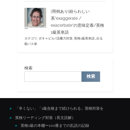
[用例あり]紛らわしい
系”exaggerate /
exacerbate”の意味定着/英検
1級英単語
カテゴリ:
ボキャビル/語彙力対策
,
英検1級英単語_出る
順パス単
検索
検索
「辛くない」「1級合格まで続けられる」英検対策を
英検リーディング対策（長文読解）
英検1級の本棚ー100冊までの乱読の記録