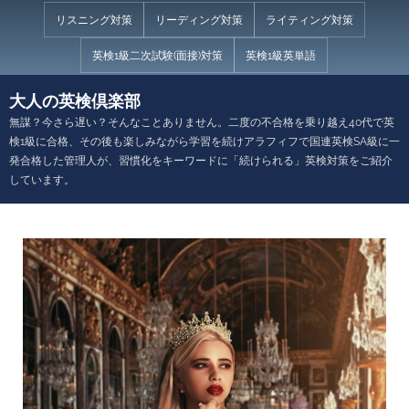
Skip
リスニング対策
リーディング対策
ライティング対策
to
英検1級二次試験(面接)対策
英検1級英単語
content
大人の英検倶楽部
無謀？今さら遅い？そんなことありません。二度の不合格を乗り越え40代で英
検1級に合格、その後も楽しみながら学習を続けアラフィフで国連英検SA級に一
発合格した管理人が、習慣化をキーワードに「続けられる」英検対策をご紹介
しています。