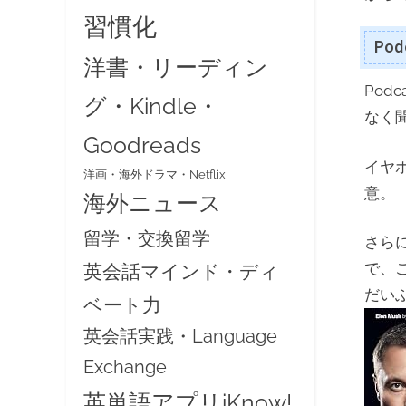
習慣化
Po
洋書・リーディン
Pod
グ・Kindle・
なく
Goodreads
イヤ
洋画・海外ドラマ・Netflix
意。
海外ニュース
留学・交換留学
さら
で、
英会話マインド・ディ
だい
ベート力
英会話実践・Language
Exchange
英単語アプリiKnow!