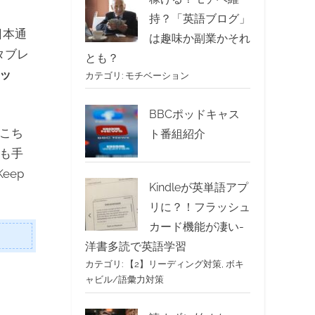
持？「英語ブログ」
日本通
は趣味か副業かそれ
タブレ
とも？
ポッ
カテゴリ:
モチベーション
BBCポッドキャス
でこち
ト番組紹介
も手
eep
Kindleが英単語アプ
リに？！フラッシュ
カード機能が凄い-
洋書多読で英語学習
カテゴリ:
【2】リーディング対策
,
ボキ
ャビル/語彙力対策