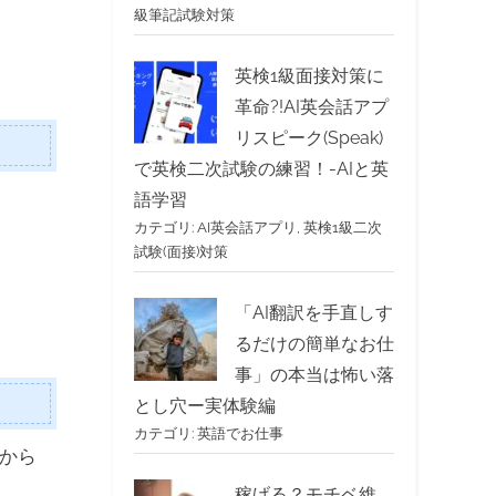
級筆記試験対策
英検1級面接対策に
革命?!AI英会話アプ
リスピーク(Speak)
で英検二次試験の練習！-AIと英
語学習
カテゴリ:
AI英会話アプリ
,
英検1級二次
試験(面接)対策
「AI翻訳を手直しす
るだけの簡単なお仕
事」の本当は怖い落
とし穴ー実体験編
カテゴリ:
英語でお仕事
段から
稼げる？モチベ維