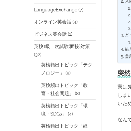
入
LanguageExchange
(7)
オンライン英会話
(4)
ビジネス英会話
(1)
ど
英検1級二次試験(面接)対策
結
(32)
普
英検頻出トピック「テク
突然
ノロジー」
(9)
英検頻出トピック「教
実は
育・社会問題」
(8)
しま
いた
英検頻出トピック「環
境・SDGs」
(4)
なん
英検頻出トピック「経