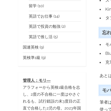
ス
留学
(10)
Ki
英語でお仕事
(14)
タ
英語で投資の勉強
(2)
忘
英語で推し活
(5)
モバ
国連英検
(9)
Bl
英検準1級
(9)
充
あと
管理人：モリ―
アラフォーから英検1級合格を志
モバ
し、2度の不合格に一度はやさぐ
れるも、試行錯誤の末3度目の正
筆者
直で合格した2児の母。2023年国
使っ