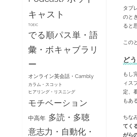
タブ
キャスト
のと
ると
TOEIC
でる順パス単・語
この
彙・ボキャブラリ
どう
ー
もし
オンライン英会話・Cambly
ィス
カラム・スコット
定、
ヒアリング・リスニング
もあ
モチベーション
多読・多聴
ちな
中高年
てく
意志力・自動化・
がら