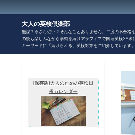
Skip
to
content
大人の英検倶楽部
無謀？今さら遅い？そんなことありません。二度の不合格を
の後も楽しみながら学習を続けアラフィフで国連英検SA級
キーワードに「続けられる」英検対策をご紹介しています
[保存版]大人のための英検日
程カレンダー