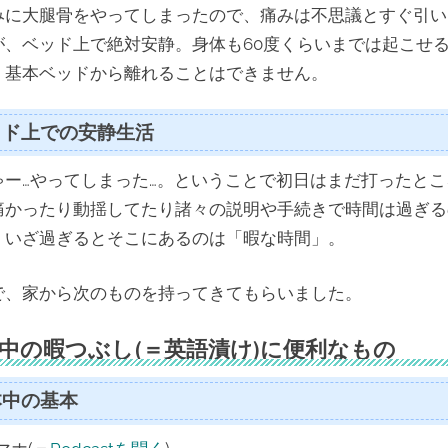
みに大腿骨をやってしまったので、痛みは不思議とすぐ引い
が、ベッド上で絶対安静。身体も60度くらいまでは起こせ
、基本ベッドから離れることはできません。
ッド上での安静生活
ゃー…やってしまった…。ということで初日はまだ打ったとこ
痛かったり動揺してたり諸々の説明や手続きで時間は過ぎる
、いざ過ぎるとそこにあるのは「暇な時間」。
で、家から次のものを持ってきてもらいました。
中の暇つぶし(＝英語漬け)に便利なもの
本中の基本