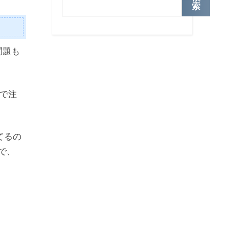
索
問題も
で注
てるの
で、