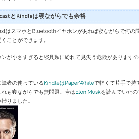
dcastとKindleは寝ながらでも余裕
castはスマホとBluetoothイヤホンがあれば寝ながらで何の
聞くことができます。
ホンが小さすぎると寝具類に紛れて見失う危険がありますの
に筆者の使っている
KindleはPaperWhite
で軽くて片手で持
これも寝ながらでも無問題。今は
Elon Musk
を読んでいたの
ぶ捗りました。