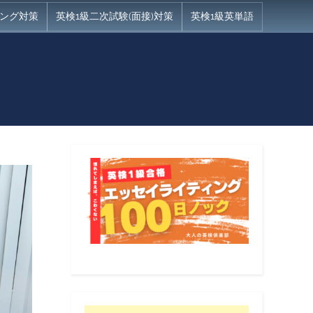
ング対策
英検1級二次試験(面接)対策
英検1級英単語