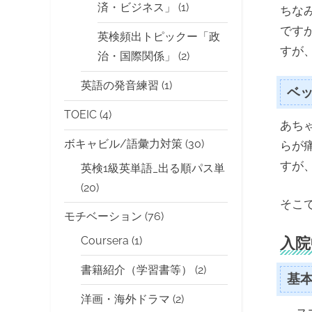
済・ビジネス」
(1)
ちな
です
英検頻出トピックー「政
すが
治・国際関係」
(2)
英語の発音練習
(1)
ベ
TOEIC
(4)
あち
ボキャビル/語彙力対策
(30)
らが
すが
英検1級英単語_出る順パス単
(20)
そこ
モチベーション
(76)
入院
Coursera
(1)
書籍紹介（学習書等）
(2)
基
洋画・海外ドラマ
(2)