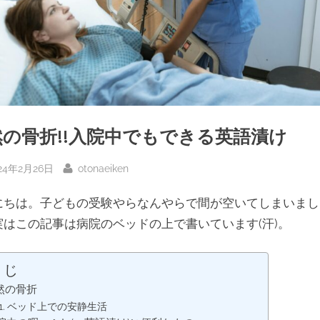
然の骨折!!入院中でもできる英語漬け
sted
By
24年2月26日
otonaeiken
にちは。子どもの受験やらなんやらで間が空いてしまいまし
実はこの記事は病院のベッドの上で書いています(汗)。
くじ
然の骨折
ベッド上での安静生活