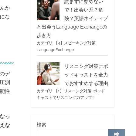
読まずに始めない
んか
で！出会い系？危
にな
険？英語ネイティブ
と出会うLanguage Exchangeの
歩き方
カテゴリ:
【4】スピーキング対策
,
LanguageExchange
リスニング対策にポ
のデ
ッドキャストを全力
圧測
でおすすめする理由
能性
カテゴリ:
【1】リスニング対策
,
ポッド
キャストでリスニング力アップ！
なっ
検索
えな
検