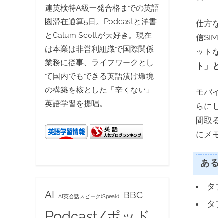
連英検特A級一発合格までの英語
圏滞在通算5日。Podcastと洋書
仕方
とCalum Scottが大好き。現在
信SI
は本業は非営利組織で国際関係
ット
業務に従事、ライフワークとし
ト」
て国内でもできる英語漬け環境
の構築を核とした「辛くない」
モバ
英語学習を提唱。
らに
間取る
にメ
あ
タ
AI
BBC
AI英会話スピーク(Speak)
タ
Podcast/ポッド