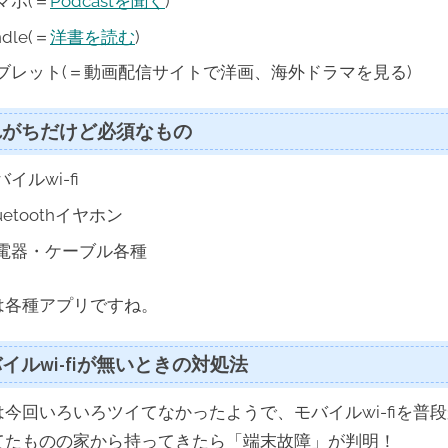
マホ(＝
Podcastを聞く
)
ndle(＝
洋書を読む
)
ブレット(＝動画配信サイトで洋画、海外ドラマを見る)
れがちだけど必須なもの
イルwi-fi
uetoothイヤホン
電器・ケーブル各種
は各種アプリですね。
イルwi-fiが無いときの対処法
は今回いろいろツイてなかったようで、モバイルwi-fiを普
てたものの家から持ってきたら「端末故障」が判明！