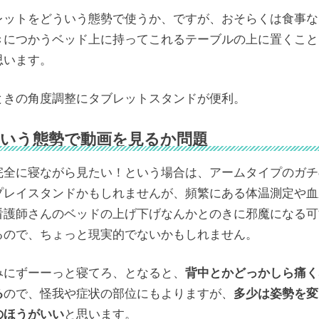
レットをどういう態勢で使うか、ですが、おそらくは食事な
きにつかうベッド上に持ってこれるテーブルの上に置くこと
思います。
ときの角度調整にタブレットスタンドが便利。
いう態勢で動画を見るか問題
完全に寝ながら見たい！という場合は、アームタイプのガチ
プレイスタンドかもしれませんが、頻繁にある体温測定や血
看護師さんのベッドの上げ下げなんかとのきに邪魔になる可
るので、ちょっと現実的でないかもしれません。
みにずーーっと寝てろ、となると、
背中とかどっかしら痛く
る
ので、怪我や症状の部位にもよりますが、
多少は姿勢を変
のほうがいい
と思います。