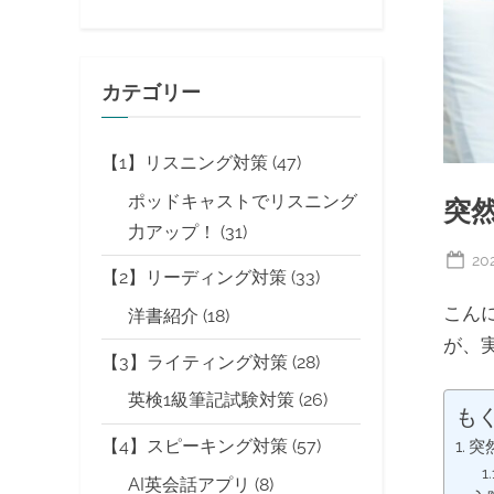
カテゴリー
【1】リスニング対策
(47)
ポッドキャストでリスニング
突
力アップ！
(31)
Po
20
【2】リーディング対策
(33)
on
こん
洋書紹介
(18)
が、
【3】ライティング対策
(28)
英検1級筆記試験対策
(26)
も
【4】スピーキング対策
(57)
突
AI英会話アプリ
(8)