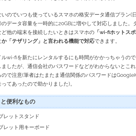
ないのでいつも使っているスマホの格安データ通信プラン(
M)のデータ容量を一時的に20GBに増やして対応しました。
など他の端末を接続したいときはスマホの
「wi-fiホットス
とか「テザリング」と言われる機能で対応
できます。
イルwi-fiを新たにレンタルするにも時間がかかっちゃうの
しましたが、通信会社のパスワードなどがわからないとこれ
ので注意(筆者はたまたま通信関係のパスワードはGoogleK
モってあったので助かりました)。
ると便利なもの
ブレットスタンド
ブレット用キーボード