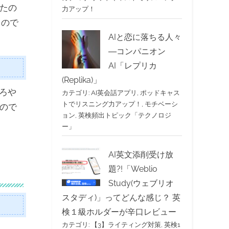
たの
力アップ！
るので
AIと恋に落ちる人々
―コンパニオン
AI「レプリカ
(Replika)」
ろや
カテゴリ:
AI英会話アプリ
,
ポッドキャス
トでリスニング力アップ！
,
モチベーシ
ので
ョン
,
英検頻出トピック「テクノロジ
ー」
AI英文添削受け放
題?!「Weblio
Study(ウェブリオ
スタディ)」ってどんな感じ？ 英
検１級ホルダーが辛口レビュー
カテゴリ:
【3】ライティング対策
,
英検1