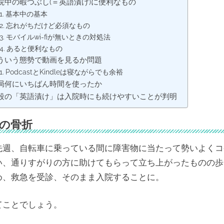
院中の暇つぶし(＝英語漬け)に便利なもの
基本中の基本
忘れがちだけど必須なもの
モバイルwi-fiが無いときの対処法
あると便利なもの
ういう態勢で動画を見るか問題
PodcastとKindleは寝ながらでも余裕
局何にいちばん時間を使ったか
段の「英語漬け」は入院時にも続けやすいことが判明
の骨折
先週、自転車に乗っている間に障害物に当たって勢いよくコ
い、通りすがりの方に助けてもらって立ち上がったものの歩
め、救急を受診、そのまま入院することに。
てことでしょう。