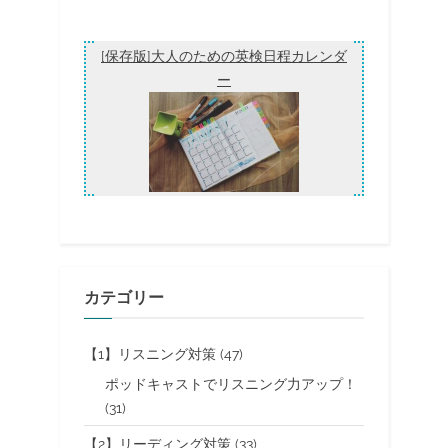
面接対策 トピック[科学・技術]
（後半）
[保存版]大人のための英検日程カレンダ
ー
カテゴリー
【1】リスニング対策
(47)
ポッドキャストでリスニング力アップ！
(31)
【2】リーディング対策
(33)