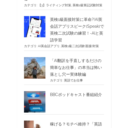
カテゴリ:
【3】ライティング対策
,
英検1級筆記試験対策
英検1級面接対策に革命?!AI英
会話アプリスピーク(Speak)で
英検二次試験の練習！-AIと英
語学習
カテゴリ:
AI英会話アプリ
,
英検1級二次試験(面接)対策
「AI翻訳を手直しするだけの
簡単なお仕事」の本当は怖い
落とし穴ー実体験編
カテゴリ:
英語でお仕事
BBCポッドキャスト番組紹介
稼げる？モチベ維持？「英語