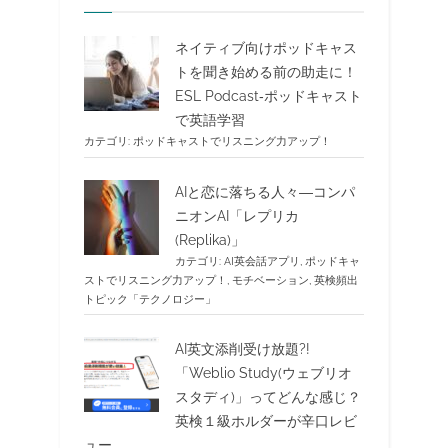
ネイティブ向けポッドキャス
トを聞き始める前の助走に！
ESL Podcast‐ポッドキャスト
で英語学習
カテゴリ:
ポッドキャストでリスニング力アップ！
AIと恋に落ちる人々―コンパ
ニオンAI「レプリカ
(Replika)」
カテゴリ:
AI英会話アプリ
,
ポッドキャ
ストでリスニング力アップ！
,
モチベーション
,
英検頻出
トピック「テクノロジー」
AI英文添削受け放題?!
「Weblio Study(ウェブリオ
スタディ)」ってどんな感じ？
英検１級ホルダーが辛口レビ
ュー