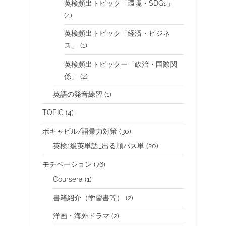
英検頻出トピック「環境・SDGs」
(4)
英検頻出トピック「経済・ビジネ
ス」
(1)
英検頻出トピックー「政治・国際関
係」
(2)
英語の発音練習
(1)
TOEIC
(4)
ボキャビル/語彙力対策
(30)
英検1級英単語_出る順パス単
(20)
モチベーション
(76)
Coursera
(1)
書籍紹介（学習書等）
(2)
洋画・海外ドラマ
(2)