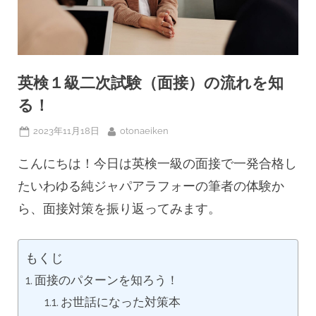
英検１級二次試験（面接）の流れを知
る！
Posted
By
2023年11月18日
otonaeiken
on
こんにちは！今日は英検一級の面接で一発合格し
たいわゆる純ジャパアラフォーの筆者の体験か
ら、面接対策を振り返ってみます。
もくじ
面接のパターンを知ろう！
お世話になった対策本