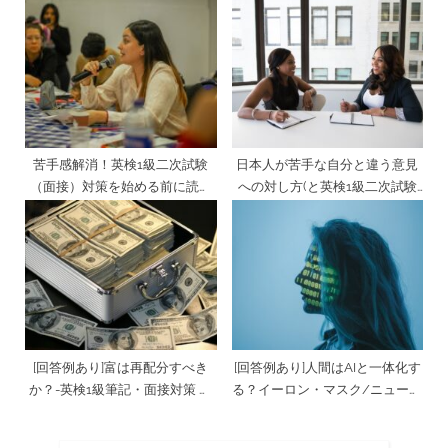
リンク社脳内デバイス埋め込み
ネイティブ英語慣れ
のニュースから/英検1級筆記・
面接対策 トピック[科学・技術]
（前半）
苦手感解消！英検1級二次試験
日本人が苦手な自分と違う意見
（面接）対策を始める前に読ん
への対し方(と英検1級二次試験
で欲しいこと
対策)について
[回答例あり]富は再配分すべき
[回答例あり]人間はAIと一体化す
か？-英検1級筆記・面接対策 ト
る？イーロン・マスク/ニューラ
ピック「社会・経済」
リンク社脳内デバイス埋め込み
のニュースから/英検1級筆記・