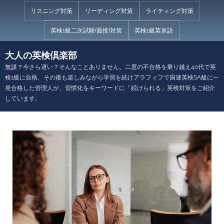
Skip
リスニング対策
リーディング対策
ライティング対策
to
英検1級二次試験(面接)対策
英検1級英単語
content
大人の英検倶楽部
無謀？今さら遅い？そんなことありません。二度の不合格を乗り越え40代で英
検1級に合格、その後も楽しみながら学習を続けアラフィフで国連英検SA級に一
発合格した管理人が、習慣化をキーワードに「続けられる」英検対策をご紹介
しています。