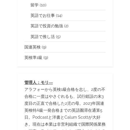
留学
(10)
英語でお仕事
(14)
英語で投資の勉強
(2)
英語で推し活
(5)
国連英検
(9)
英検準1級
(9)
管理人：モリ―
アラフォーから英検1級合格を志し、2度の不
合格に一度はやさぐれるも、試行錯誤の末3
度目の正直で合格した2児の母。2023年国連
英検特A級一発合格までの英語圏滞在通算5
日。Podcastと洋書とCalum Scottが大好
き。現在は本業は非営利組織で国際関係業務