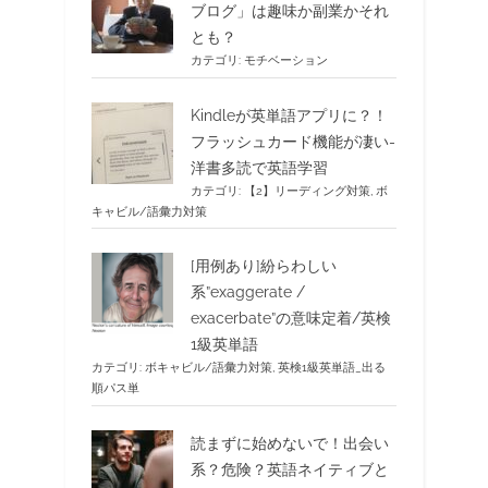
ブログ」は趣味か副業かそれ
とも？
カテゴリ:
モチベーション
Kindleが英単語アプリに？！
フラッシュカード機能が凄い-
洋書多読で英語学習
カテゴリ:
【2】リーディング対策
,
ボ
キャビル/語彙力対策
[用例あり]紛らわしい
系”exaggerate /
exacerbate”の意味定着/英検
1級英単語
カテゴリ:
ボキャビル/語彙力対策
,
英検1級英単語_出る
順パス単
読まずに始めないで！出会い
系？危険？英語ネイティブと