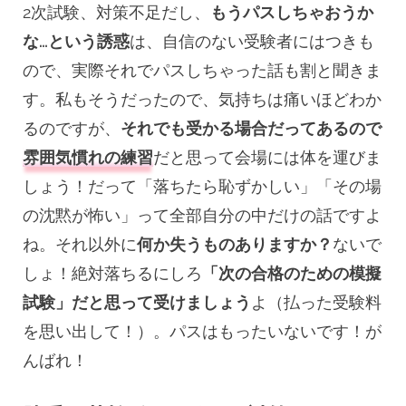
2次試験、対策不足だし、
もうパスしちゃおうか
な…という誘惑
は、自信のない受験者にはつきも
ので、実際それでパスしちゃった話も割と聞きま
す。私もそうだったので、気持ちは痛いほどわか
るのですが、
それでも受かる場合だってあるので
雰囲気慣れの練習
だと思って会場には体を運びま
しょう！だって「落ちたら恥ずかしい」「その場
の沈黙が怖い」って全部自分の中だけの話ですよ
ね。それ以外に
何か失うものありますか？
ないで
しょ！絶対落ちるにしろ
「次の合格のための模擬
試験」だと思って受けましょう
よ（払った受験料
を思い出して！）。パスはもったいないです！が
んばれ！