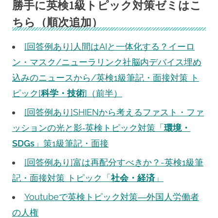
勝手に英検1級トピック対策ゼミはこ
ちら（順次追加）
[回答例あり]人間はAIと一体化する？イーロ
ン・マスク/ニューラリンク社脳内デバイス埋め
込みのニュースから/英検1級筆記・面接対策 ト
ピック[
科学・技術
]（前半）
[回答例あり]SHIENから考えるファスト・ファ
ッションの光と影‐英検トピック対策「
環境・
SDGs
」策1級筆記・面接
[回答例あり]富は再配分すべきか？-英検1級筆
記・面接対策 トピック「
社会・経済
」
Youtubeで英検トピック対策―外国人労働者
の人権