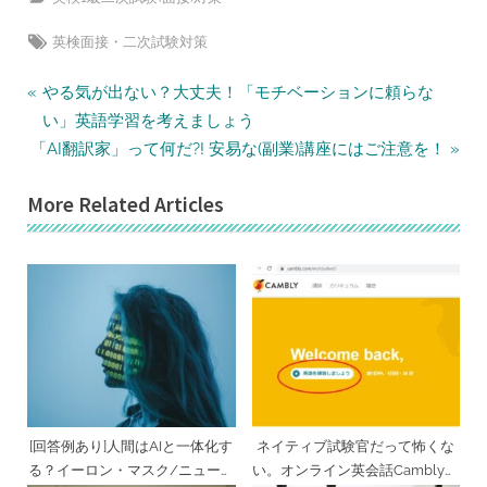
Tags:
英検面接・二次試験対策
投
P
やる気が出ない？大丈夫！「モチベーションに頼らな
r
稿
い」英語学習を考えましょう
N
e
「AI翻訳家」って何だ?! 安易な(副業)講座にはご注意を！
ナ
e
v
ビ
More Related Articles
x
i
ゲ
t
o
ー
P
u
シ
o
s
ョ
s
P
ン
t
o
:
s
t
:
[回答例あり]人間はAIと一体化す
ネイティブ試験官だって怖くな
る？イーロン・マスク/ニューラ
い。オンライン英会話Camblyで