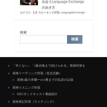
出会うLanguage Exchange
の歩き方
カテゴリ:
【4】スピーキング対策
,
LanguageExchange
検索
検索
「辛くない」「1級合格まで続けられる」英検対策を
英検リーディング対策（長文読解）
英検1級の本棚ー100冊までの乱読の記録
英検リスニング対策
BBCポッドキャスト番組紹介
英検筆記対策（ライティング）