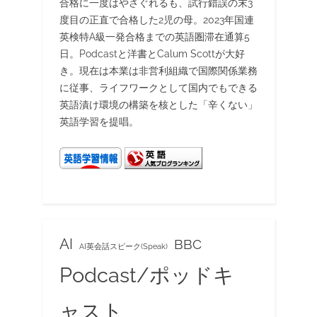
合格に一度はやさぐれるも、試行錯誤の末3
度目の正直で合格した2児の母。2023年国連
英検特A級一発合格までの英語圏滞在通算5
日。Podcastと洋書とCalum Scottが大好
き。現在は本業は非営利組織で国際関係業務
に従事、ライフワークとして国内でもできる
英語漬け環境の構築を核とした「辛くない」
英語学習を提唱。
AI
BBC
AI英会話スピーク(Speak)
Podcast/ポッドキ
ャスト