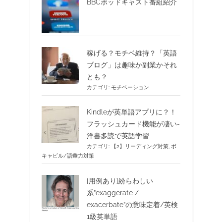
BBCポッドキャスト番組紹介
稼げる？モチベ維持？「英語
ブログ」は趣味か副業かそれ
とも？
カテゴリ:
モチベーション
Kindleが英単語アプリに？！
フラッシュカード機能が凄い-
洋書多読で英語学習
カテゴリ:
【2】リーディング対策
,
ボ
キャビル/語彙力対策
[用例あり]紛らわしい
系”exaggerate /
exacerbate”の意味定着/英検
1級英単語