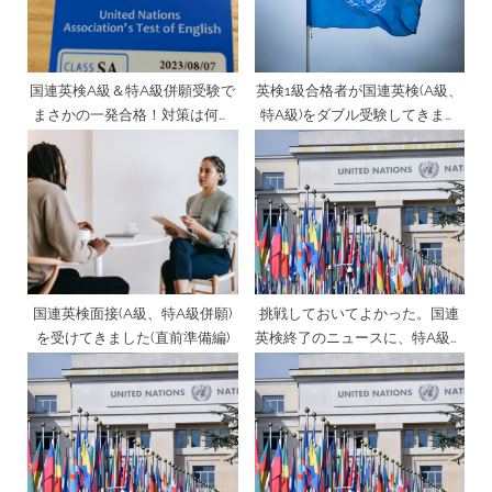
t
:
国連英検A級＆特A級併願受験で
英検1級合格者が国連英検(A級、
まさかの一発合格！対策は何を
特A級)をダブル受験してきまし
した？
た (筆記試験編)
国連英検面接(A級、特A級併願)
挑戦しておいてよかった。国連
を受けてきました(直前準備編)
英検終了のニュースに、特A級ホ
ルダーの私が今伝えたいこと。