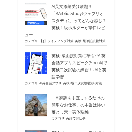
AI英文添削受け放題?!
「Weblio Study(ウェブリオ
スタディ)」ってどんな感じ？
英検１級ホルダーが辛口レビ
ュー
カテゴリ:
【3】ライティング対策
,
英検1級筆記試験対策
英検1級面接対策に革命?!AI英
会話アプリスピーク(Speak)で
英検二次試験の練習！-AIと英
語学習
カテゴリ:
AI英会話アプリ
,
英検1級二次試験(面接)対策
「AI翻訳を手直しするだけの
簡単なお仕事」の本当は怖い
落とし穴ー実体験編
カテゴリ:
英語でお仕事