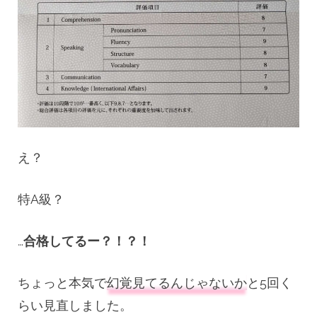
え？
特A級？
…
合格してるー？！？！
ちょっと本気で
幻覚見てるんじゃないか
と5回く
らい見直しました。