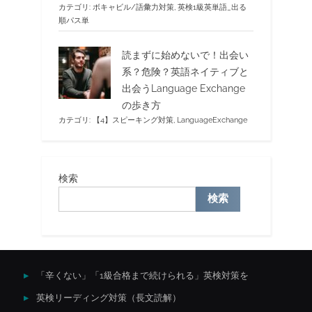
カテゴリ:
ボキャビル/語彙力対策
,
英検1級英単語_出る
順パス単
読まずに始めないで！出会い
系？危険？英語ネイティブと
出会うLanguage Exchange
の歩き方
カテゴリ:
【4】スピーキング対策
,
LanguageExchange
検索
検索
「辛くない」「1級合格まで続けられる」英検対策を
英検リーディング対策（長文読解）