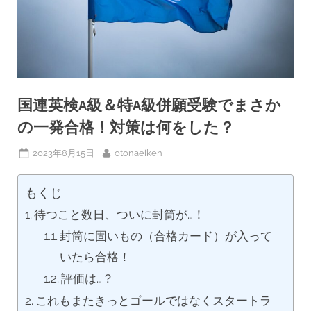
国連英検A級＆特A級併願受験でまさか
の一発合格！対策は何をした？
Posted
By
2023年8月15日
otonaeiken
on
もくじ
待つこと数日、ついに封筒が…！
封筒に固いもの（合格カード）が入って
いたら合格！
評価は…？
これもまたきっとゴールではなくスタートラ