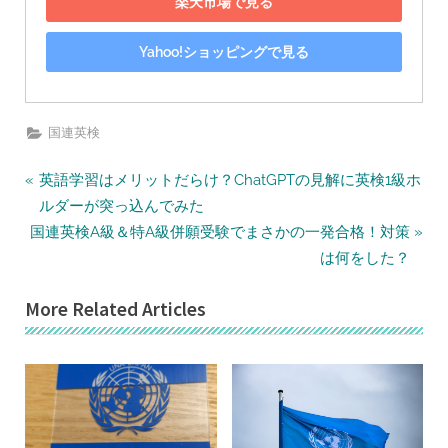
楽天市場で見る
Yahoo!ショッピングで見る
国連英検
投
P
英語学習はメリットだらけ？ChatGPTの見解に英検1級ホ
r
稿
ルダーが突っ込んでみた
N
e
国連英検A級＆特A級併願受験でまさかの一発合格！対策
ナ
e
v
は何をした？
ビ
x
i
ゲ
More Related Articles
t
o
ー
P
u
シ
o
s
ョ
s
P
ン
t
o
:
s