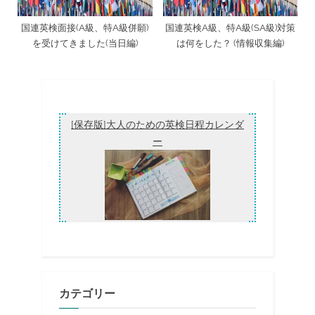
国連英検面接(A級、特A級併願)
国連英検A級、特A級(SA級)対策
を受けてきました(当日編)
は何をした？ (情報収集編)
[保存版]大人のための英検日程カレンダ
ー
カテゴリー