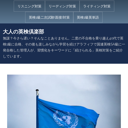
Skip
リスニング対策
リーディング対策
ライティング対策
to
英検1級二次試験(面接)対策
英検1級英単語
content
大人の英検倶楽部
無謀？今さら遅い？そんなことありません。二度の不合格を乗り越え40代で英
検1級に合格、その後も楽しみながら学習を続けアラフィフで国連英検SA級に一
発合格した管理人が、習慣化をキーワードに「続けられる」英検対策をご紹介
しています。