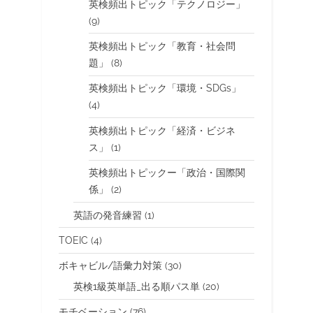
英検頻出トピック「テクノロジー」
(9)
英検頻出トピック「教育・社会問
題」
(8)
英検頻出トピック「環境・SDGs」
(4)
英検頻出トピック「経済・ビジネ
ス」
(1)
英検頻出トピックー「政治・国際関
係」
(2)
英語の発音練習
(1)
TOEIC
(4)
ボキャビル/語彙力対策
(30)
英検1級英単語_出る順パス単
(20)
モチベーション
(76)