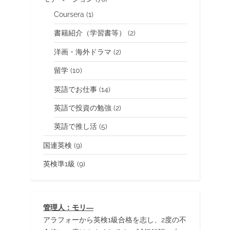
Coursera
(1)
書籍紹介（学習書等）
(2)
洋画・海外ドラマ
(2)
留学
(10)
英語でお仕事
(14)
英語で投資の勉強
(2)
英語で推し活
(5)
国連英検
(9)
英検準1級
(9)
管理人：モリ―
アラフォーから英検1級合格を志し、2度の不