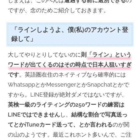
しまえば、このへんは
遭遇する前に選別できる
の
ですが、念のためご紹介しておきます。
「ラインしようよ、僕(私)のアカウント登
録して」
大してやりとりしてないのに
則
「ライン」という
ワードが出てくるのはその時点で日本人狙いすぎ
です
。英語圏在住のネイティブなら確率的には
WhatsappとかMessengerとかSnapchatとかで
すから。LINE登録が絶対ダメではないですが、
英検一級のライティングの250ワードの練習は
LINEではできません
し、
結構な割合で写真送っ
てとかiTuneカード送って、とか言われる
のが関
の山のようです。最近これホント多いんで、ご注