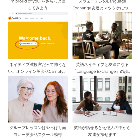
I’m proud of you! をさらっと言
スウェーデンのLanguage
ってみよう
Exchange友達とマツタケについ
て語る
ネイティブ試験官だって怖くな
英語ネイティブと友達になる
い。オンライン英会話Camblyで
「Language Exchange」の歩き
ネイティブ英語慣れ
方
グループレッスンはやっぱり面
英語が話せると15億人の中から
白いー英会話スクール模様
友達が探せます