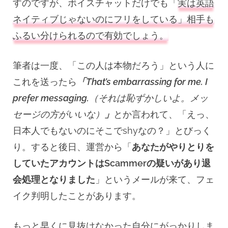
すのですが、ボイスチャットだけでも「
実は英語
ネイティブじゃないのにフリをしている
」相手も
ふるい分けられるので有効でしょう。
筆者は一度、「この人は本物だろう」という人に
これを送ったら
「That’s embarrassing for me. I
prefer messaging.
（それは恥ずかしいよ。メッ
セージの方がいいな）
」
とか言われて、「えっ、
日本人でもないのにそこでshyなの？」とびっく
り。すると後日、運営から「
あなたがやりとりを
していたアカウントはScammerの疑いがあり退
会処理となりました
」というメールが来て、フェ
イク判明したことがあります。
もっと早くに見抜けなかった自分にがっかりしま