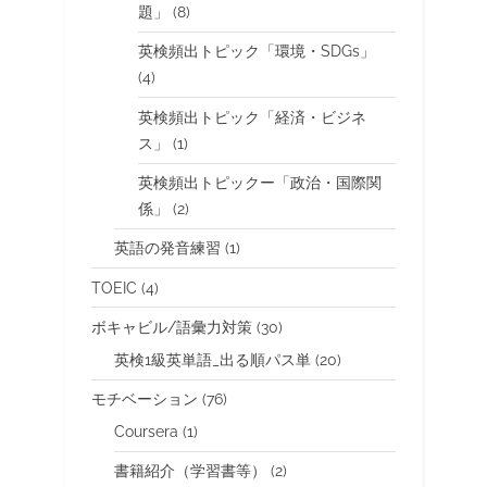
題」
(8)
英検頻出トピック「環境・SDGs」
(4)
英検頻出トピック「経済・ビジネ
ス」
(1)
英検頻出トピックー「政治・国際関
係」
(2)
英語の発音練習
(1)
TOEIC
(4)
ボキャビル/語彙力対策
(30)
英検1級英単語_出る順パス単
(20)
モチベーション
(76)
Coursera
(1)
書籍紹介（学習書等）
(2)