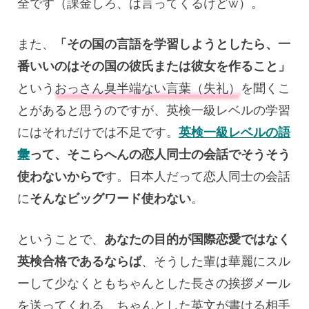
全です（課金しろ、は言ってくるけどw）。
また、
「その国の言語を学習しようとしたら、一
番いいのはその国の彼氏または彼女を作ること」
という
おっさん臭半端ない言葉（失礼）
を聞くこ
とがあると思うのですが、英検一級レベルの学習
にはそれだけでは不足です。
英検一級レベルの語
彙
って、そこらへんの恋人同士の会話でそうそう
使わないからで
す。日本人だって恋人同士の会話
に
そんなビッグワード使わない
。
ということで、
あなたの目的が国際恋愛ではなく
英検合格であるならば
、そうした輩は華麗にスル
ーして少なくともちゃんとした長さの挨拶メール
を送ってくれる、ちゃんとした英文が書ける相手