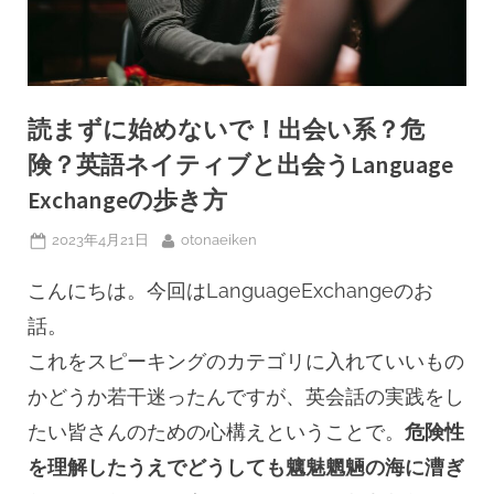
読まずに始めないで！出会い系？危
険？英語ネイティブと出会うLanguage
Exchangeの歩き方
Posted
By
2023年4月21日
otonaeiken
on
こんにちは。今回はLanguageExchangeのお
話。
これをスピーキングのカテゴリに入れていいもの
かどうか若干迷ったんですが、英会話の実践をし
たい皆さんのための心構えということで。
危険性
を理解したうえでどうしても魑魅魍魎の海に漕ぎ