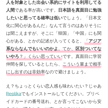
人を対象とした出会い系的にサイトを利用してる
人間
である率が高いです。
日本語を真面目に勉強
したいと思ってる確率は低い
でしょう。「日本文
化に関心があるんだ」なんて言うのはありそうに
は聞こえますが、そこに「韓国」「中国」にも関
心がある、とかの記述が入ってくると、
「
アジア
系ならなんでもいいのかよ
。てか、
区別ついてな
いやろ
？」くらい思っていい
です。真面目に学習
仲間を探しているとしたら、
こういう輩まで相手
にし出すのは非効率
なので避けましょう。
え？ちょっとくらい恋人感も味わいたい？じゃあ
Replika
でもインストールしてください。プリペ
イドカードの番号送れ、とか言ってこないから安