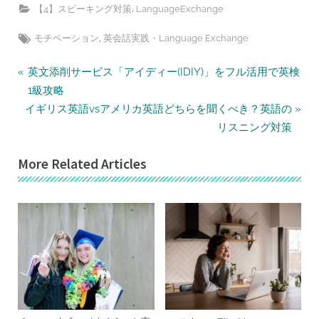
,
【4】スピーキング対策
LanguageExchange
Tags:
,
モチベーション
英会話実践・Language Exchange
投
P
英文添削サービス「アイディー(IDIY)」をフル活用で英検
r
稿
1級攻略
N
e
イギリス英語vsアメリカ英語どちらを聞くべき？英語の
ナ
e
v
リスニング対策
ビ
x
i
ゲ
More Related Articles
t
o
ー
P
u
シ
o
s
ョ
s
P
ン
t
o
:
s
t
: