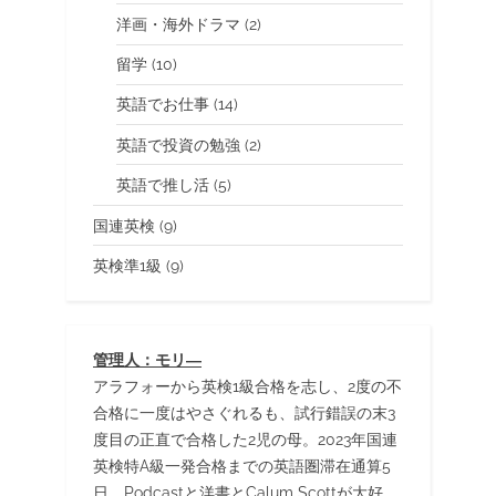
洋画・海外ドラマ
(2)
留学
(10)
英語でお仕事
(14)
英語で投資の勉強
(2)
英語で推し活
(5)
国連英検
(9)
英検準1級
(9)
管理人：モリ―
アラフォーから英検1級合格を志し、2度の不
合格に一度はやさぐれるも、試行錯誤の末3
度目の正直で合格した2児の母。2023年国連
英検特A級一発合格までの英語圏滞在通算5
日。Podcastと洋書とCalum Scottが大好