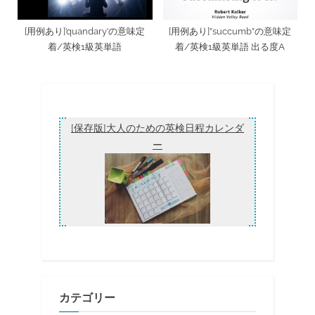
[用例あり]’quandary’の意味定
[用例あり]”succumb”の意味定
着/英検1級英単語
着/英検1級英単語 出る度A
[保存版]大人のための英検日程カレンダ
ー
カテゴリー