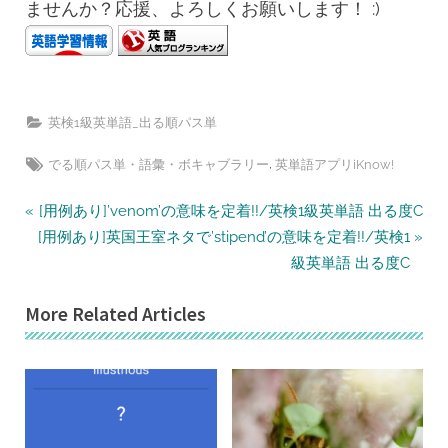
ませんか？応援、よろしくお願いします！ :)
英検1級英単語_出る順パス単
Tags:
,
でる順パス単・語彙・ボキャブラリー
英単語アプリiKnow!
投
P
[用例あり]’venom’の意味を定着!!/英検1級英単語 出る度C
N
r
稿
[用例あり]英国王室ネタで’stipend’の意味を定着!!/英検1
e
e
級英単語 出る度C
ナ
x
v
ビ
More Related Articles
t
i
ゲ
P
o
ー
o
u
シ
s
s
ョ
t
P
ン
:
o