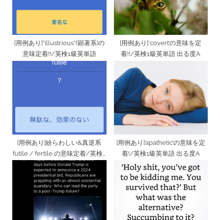
s
t
:
[用例あり]”illustrious”(顕著系)の
[用例あり]‘covert’の意味を定
意味定着!!/英検1級英単語
着!!/英検1級英単語 出る度A
[用例あり]紛らわしい&真逆系
[用例あり]’apathetic’の意味を定
futile / fertile の意味定着/英検1
着!/英検1級英単語 出る度A
級英単語