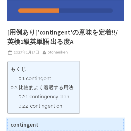
[用例あり]’contingent’の意味を定着!!/
英検1級英単語 出る度A
Posted
By
2023年1月13日
otonaeiken
on
もくじ
contingent
比較的よく遭遇する用法
contingency plan
contingent on
contingent