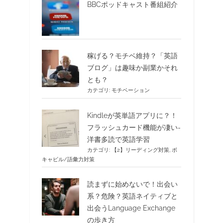
BBCポッドキャスト番組紹介
稼げる？モチベ維持？「英語
ブログ」は趣味か副業かそれ
とも？
カテゴリ:
モチベーション
Kindleが英単語アプリに？！
フラッシュカード機能が凄い-
洋書多読で英語学習
カテゴリ:
【2】リーディング対策
,
ボ
キャビル/語彙力対策
読まずに始めないで！出会い
系？危険？英語ネイティブと
出会うLanguage Exchange
の歩き方