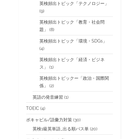
英検頻出トピック「テクノロジー」
(9)
英検頻出トピック「教育・社会問
題」
(8)
英検頻出トピック「環境・SDGs」
(4)
英検頻出トピック「経済・ビジネ
ス」
(1)
英検頻出トピックー「政治・国際関
係」
(2)
英語の発音練習
(1)
TOEIC
(4)
ボキャビル/語彙力対策
(30)
英検1級英単語_出る順パス単
(20)