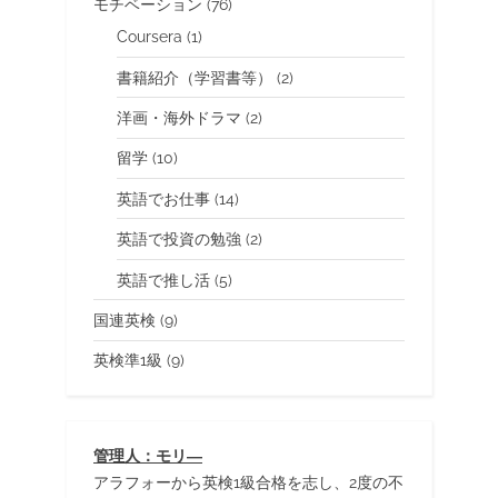
モチベーション
(76)
Coursera
(1)
書籍紹介（学習書等）
(2)
洋画・海外ドラマ
(2)
留学
(10)
英語でお仕事
(14)
英語で投資の勉強
(2)
英語で推し活
(5)
国連英検
(9)
英検準1級
(9)
管理人：モリ―
アラフォーから英検1級合格を志し、2度の不