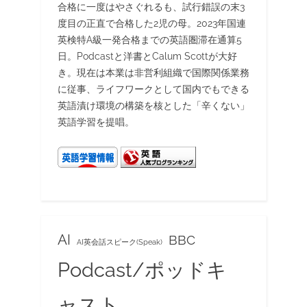
合格に一度はやさぐれるも、試行錯誤の末3
度目の正直で合格した2児の母。2023年国連
英検特A級一発合格までの英語圏滞在通算5
日。Podcastと洋書とCalum Scottが大好
き。現在は本業は非営利組織で国際関係業務
に従事、ライフワークとして国内でもできる
英語漬け環境の構築を核とした「辛くない」
英語学習を提唱。
AI
BBC
AI英会話スピーク(Speak)
Podcast/ポッドキ
ャスト