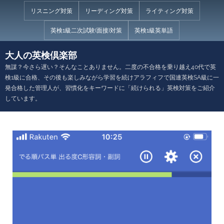
Skip
リスニング対策
リーディング対策
ライティング対策
to
英検1級二次試験(面接)対策
英検1級英単語
content
大人の英検倶楽部
無謀？今さら遅い？そんなことありません。二度の不合格を乗り越え40代で英
検1級に合格、その後も楽しみながら学習を続けアラフィフで国連英検SA級に一
発合格した管理人が、習慣化をキーワードに「続けられる」英検対策をご紹介
しています。