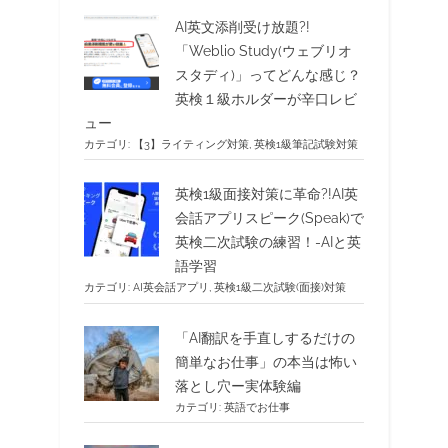
AI英文添削受け放題?!
「Weblio Study(ウェブリオ
スタディ)」ってどんな感じ？
英検１級ホルダーが辛口レビ
ュー
カテゴリ:
【3】ライティング対策
,
英検1級筆記試験対策
英検1級面接対策に革命?!AI英
会話アプリスピーク(Speak)で
英検二次試験の練習！-AIと英
語学習
カテゴリ:
AI英会話アプリ
,
英検1級二次試験(面接)対策
「AI翻訳を手直しするだけの
簡単なお仕事」の本当は怖い
落とし穴ー実体験編
カテゴリ:
英語でお仕事