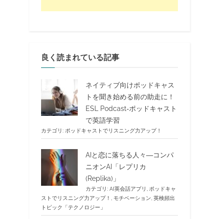
良く読まれている記事
ネイティブ向けポッドキャス
トを聞き始める前の助走に！
ESL Podcast‐ポッドキャスト
で英語学習
カテゴリ:
ポッドキャストでリスニング力アップ！
AIと恋に落ちる人々―コンパ
ニオンAI「レプリカ
(Replika)」
カテゴリ:
AI英会話アプリ
,
ポッドキャ
ストでリスニング力アップ！
,
モチベーション
,
英検頻出
トピック「テクノロジー」