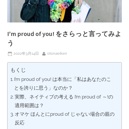
I’m proud of you! をさらっと言ってみよ
う
Posted
By
2022年3月14日
otonaeiken
on
もくじ
I’m proud of you! は本当に「私はあなたのこ
とを誇りに思う」なのか？
実際、ネイティブの考える I’m proud of ～!の
適用範囲は？
オマケ ほんとにproud of じゃない場合の親の
反応