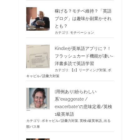
稼げる？モチベ維持？「英語
ブログ」は趣味か副業かそれ
とも？
カテゴリ:
モチベーション
Kindleが英単語アプリに？！
フラッシュカード機能が凄い-
洋書多読で英語学習
カテゴリ:
【2】リーディング対策
,
ボ
キャビル/語彙力対策
[用例あり]紛らわしい
系”exaggerate /
exacerbate”の意味定着/英検
1級英単語
カテゴリ:
ボキャビル/語彙力対策
,
英検1級英単語_出る
順パス単