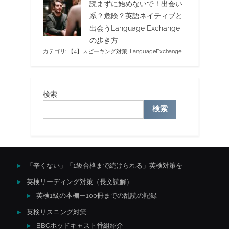
読まずに始めないで！出会い
系？危険？英語ネイティブと
出会うLanguage Exchange
の歩き方
カテゴリ:
【4】スピーキング対策
,
LanguageExchange
検索
検索
「辛くない」「1級合格まで続けられる」英検対策を
英検リーディング対策（長文読解）
英検1級の本棚ー100冊までの乱読の記録
英検リスニング対策
BBCポッドキャスト番組紹介