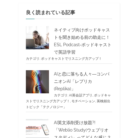
良く読まれている記事
ネイティブ向けポッドキャス
トを聞き始める前の助走に！
ESL Podcast‐ポッドキャスト
で英語学習
カテゴリ:
ポッドキャストでリスニング力アップ！
AIと恋に落ちる人々―コンパ
ニオンAI「レプリカ
(Replika)」
カテゴリ:
AI英会話アプリ
,
ポッドキャ
ストでリスニング力アップ！
,
モチベーション
,
英検頻出
トピック「テクノロジー」
AI英文添削受け放題?!
「Weblio Study(ウェブリオ
スタディ)」ってどんな感じ？