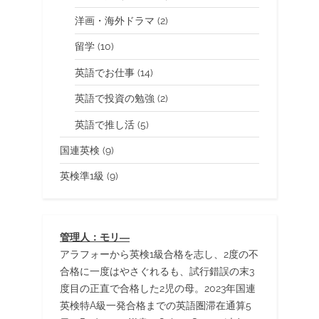
洋画・海外ドラマ
(2)
留学
(10)
英語でお仕事
(14)
英語で投資の勉強
(2)
英語で推し活
(5)
国連英検
(9)
英検準1級
(9)
管理人：モリ―
アラフォーから英検1級合格を志し、2度の不
合格に一度はやさぐれるも、試行錯誤の末3
度目の正直で合格した2児の母。2023年国連
英検特A級一発合格までの英語圏滞在通算5