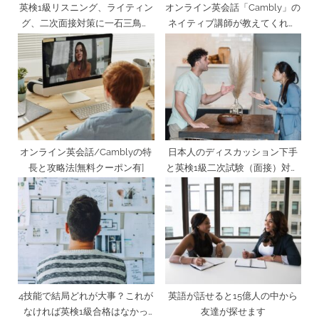
英検1級リスニング、ライティン
オンライン英会話「Cambly」の
グ、二次面接対策に一石三鳥の
ネイティブ講師が教えてくれた
ポッドキャスト
さらなる英語漬けのススメ
オンライン英会話/Camblyの特
日本人のディスカッション下手
長と攻略法[無料クーポン有]
と英検1級二次試験（面接）対策
について
4技能で結局どれが大事？これが
英語が話せると15億人の中から
なければ英検1級合格はなかっ
友達が探せます