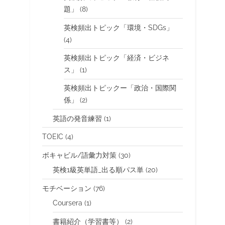
題」
(8)
英検頻出トピック「環境・SDGs」
(4)
英検頻出トピック「経済・ビジネ
ス」
(1)
英検頻出トピックー「政治・国際関
係」
(2)
英語の発音練習
(1)
TOEIC
(4)
ボキャビル/語彙力対策
(30)
英検1級英単語_出る順パス単
(20)
モチベーション
(76)
Coursera
(1)
書籍紹介（学習書等）
(2)