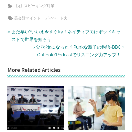
【4】スピーキング対策
Tags:
英会話マインド・ディベート力
投
P
まだ早い?いいえ今すぐtry！ネイティブ向けポッドキャ
r
稿
ストで世界を知ろう
e
N
パパが女になった？Punkな親子の物語-BBC
ナ
v
e
Outlook/Podcastでリスニング力アップ！
ビ
i
x
ゲ
More Related Articles
o
t
ー
u
P
シ
s
o
ョ
P
s
ン
o
t
s
:
t
: