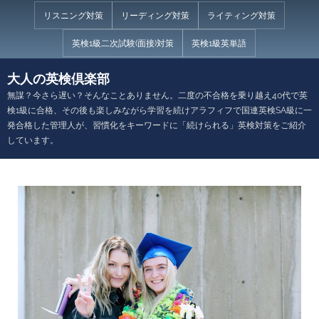
Skip
リスニング対策
リーディング対策
ライティング対策
to
英検1級二次試験(面接)対策
英検1級英単語
content
大人の英検倶楽部
無謀？今さら遅い？そんなことありません。二度の不合格を乗り越え40代で英
検1級に合格、その後も楽しみながら学習を続けアラフィフで国連英検SA級に一
発合格した管理人が、習慣化をキーワードに「続けられる」英検対策をご紹介
しています。