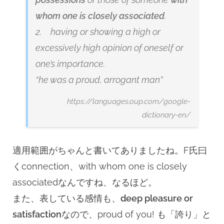
whom one is closely associated
.
2. having or showing a high or
excessively high opinion of oneself or
one’s importance.
“he was a proud, arrogant man”
https://languages.oup.com/google-
dictionary-en/
適用範囲がちゃんと書いてありましたね。F氏曰
くconnection、with whom one is closely
associatedなんですね、なるほど。
また、表している感情も、
deep pleasure or
satisfaction
なので、proud of you! も「誇り」と