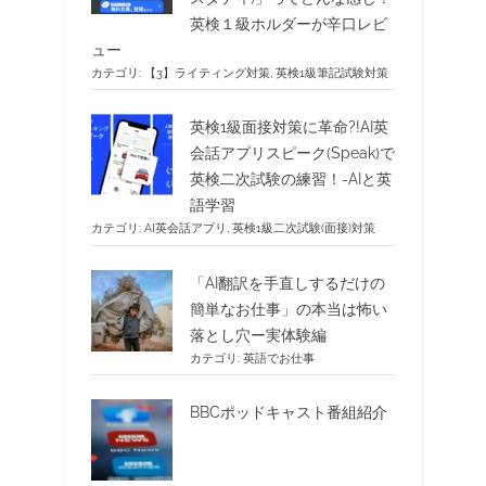
英検１級ホルダーが辛口レビ
ュー
カテゴリ:
【3】ライティング対策
,
英検1級筆記試験対策
英検1級面接対策に革命?!AI英
会話アプリスピーク(Speak)で
英検二次試験の練習！-AIと英
語学習
カテゴリ:
AI英会話アプリ
,
英検1級二次試験(面接)対策
「AI翻訳を手直しするだけの
簡単なお仕事」の本当は怖い
落とし穴ー実体験編
カテゴリ:
英語でお仕事
BBCポッドキャスト番組紹介