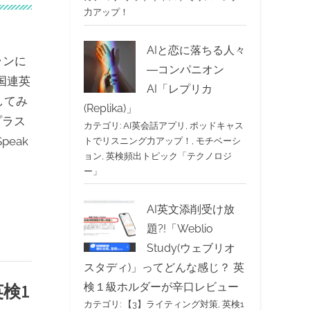
力アップ！
AIと恋に落ちる人々
ランに
―コンパニオン
国連英
AI「レプリカ
してみ
(Replika)」
プラス
カテゴリ:
AI英会話アプリ
,
ポッドキャス
eak
トでリスニング力アップ！
,
モチベーシ
ョン
,
英検頻出トピック「テクノロジ
ー」
AI英文添削受け放
題?!「Weblio
Study(ウェブリオ
スタディ)」ってどんな感じ？ 英
検１級ホルダーが辛口レビュー
検1
カテゴリ:
【3】ライティング対策
,
英検1