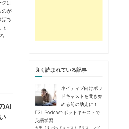
ークは
るのが
はぼち
しょ
ころ
良く読まれている記事
ネイティブ向けポッ
ドキャストを聞き始
める前の助走に！
のAI
ESL Podcast‐ポッドキャストで
い
英語学習
カテゴリ:
ポッドキャストでリスニング