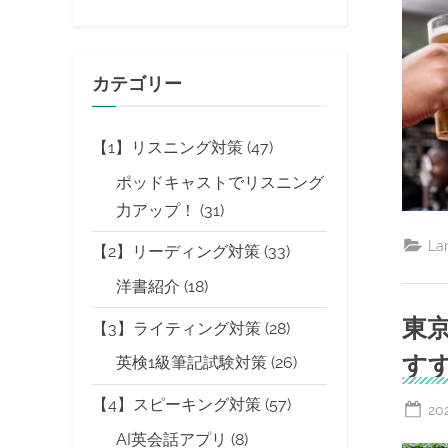
カテゴリー
【1】リスニング対策
(47)
ポッドキャストでリスニング
力アップ！
(31)
La
【2】リーディング対策
(33)
洋書紹介
(18)
東
【3】ライティング対策
(28)
す
英検1級筆記試験対策
(26)
【4】スピーキング対策
(57)
Po
20
on
AI英会話アプリ
(8)