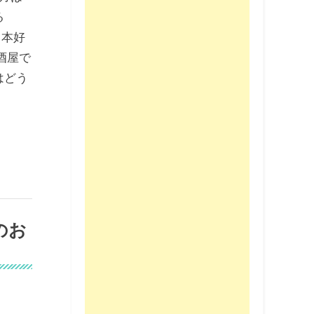
る
 日本好
酒屋で
はどう
のお