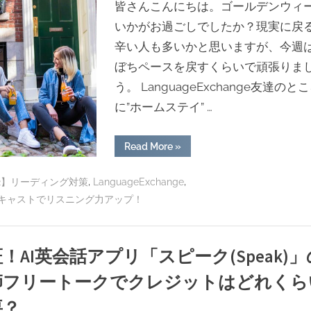
皆さんこんにちは。ゴールデンウィ
た
–
いかがお過ごしでしたか？現実に戻
Language
Exchange
辛い人も多いかと思いますが、今週
で
実
ぼちペースを戻すくらいで頑張りま
践
英
う。 LanguageExchange友達のと
会
話”
に”ホームステイ” …
“東
Read More
»
京
一
泊
,
,
2】リーディング対策
LanguageExchange
英
語
キャストでリスニング力アップ！
キ
ャ
ン
プ
＆
！AI英会話アプリ「スピーク(Speak)」
新
幹
線
師フリートークでクレジットはどれくら
中
で
移
要？
動