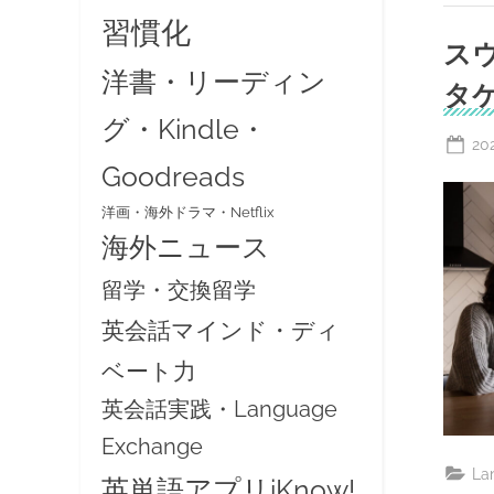
習慣化
スウ
洋書・リーディン
タ
グ・Kindle・
Po
20
Goodreads
on
洋画・海外ドラマ・Netflix
海外ニュース
留学・交換留学
英会話マインド・ディ
ベート力
英会話実践・Language
Exchange
La
英単語アプリiKnow!