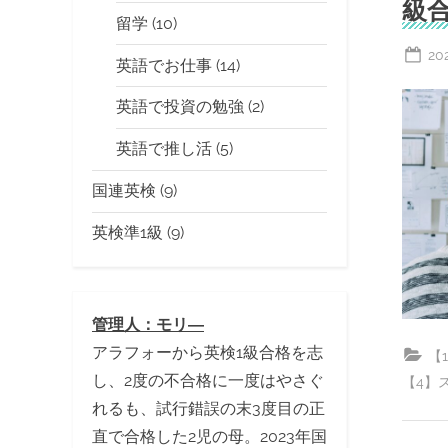
級
留学
(10)
Po
20
英語でお仕事
(14)
on
英語で投資の勉強
(2)
英語で推し活
(5)
国連英検
(9)
英検準1級
(9)
管理人：モリ―
アラフォーから英検1級合格を志
【
し、2度の不合格に一度はやさぐ
【4】
れるも、試行錯誤の末3度目の正
直で合格した2児の母。2023年国