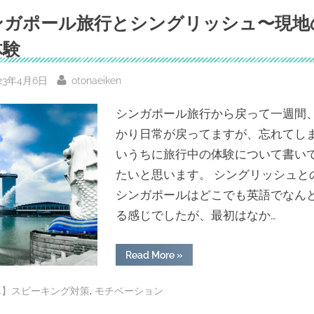
で！
出
ンガポール旅行とシングリッシュ〜現地
会
い
体験
系？
危
険？
英
sted
By
23年4月6日
otonaeiken
語
ネ
イ
シンガポール旅行から戻って一週間
テ
ィ
かり日常が戻ってますが、忘れてし
ブ
と
いうちに旅行中の体験について書い
出
会
たいと思います。 シングリッシュと
う
Language
シンガポールはどこでも英語でなん
Exchange
の
歩
る感じでしたが、最初はなか…
き
方”
“シ
Read More
»
ン
ガ
ポ
,
4】スピーキング対策
モチベーション
ー
ル
旅