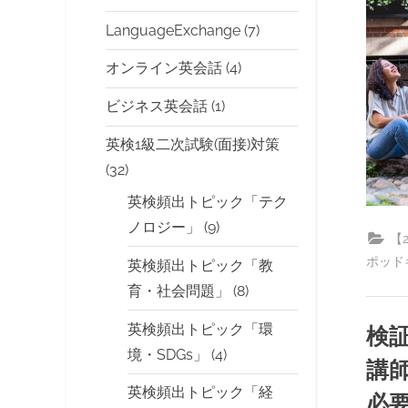
LanguageExchange
(7)
オンライン英会話
(4)
ビジネス英会話
(1)
英検1級二次試験(面接)対策
(32)
英検頻出トピック「テク
ノロジー」
(9)
【
ポッド
英検頻出トピック「教
育・社会問題」
(8)
英検頻出トピック「環
検証
境・SDGs」
(4)
講
英検頻出トピック「経
必