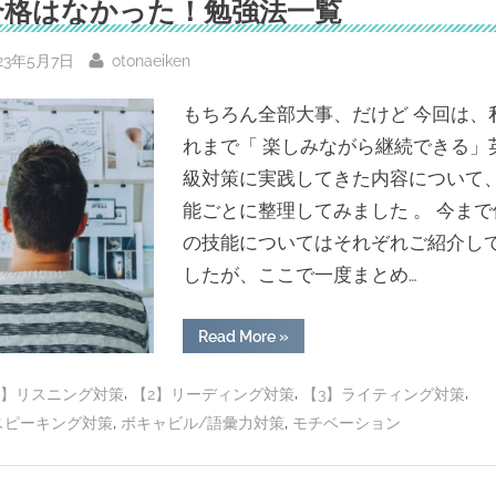
合格はなかった！勉強法一覧
ク
師
(Speak)」
の
フ
AI
sted
By
23年5月7日
otonaeiken
講
リ
師
ー
フ
もちろん全部大事、だけど 今回は、
リ
ト
ー
れまで「 楽しみながら継続できる」
ト
ー
ー
級対策に実践してきた内容について
ク
ク
で
能ごとに整理してみました 。 今まで
で
ク
レ
ク
の技能についてはそれぞれご紹介し
ジ
ッ
レ
したが、ここで一度まとめ…
ト
は
ジ
ど
れ
ッ
く
“4
Read More
»
ト
ら
技
い
能
は
必
で
,
,
,
1】リスニング対策
【2】リーディング対策
【3】ライティング対策
要？”
結
ど
局
,
,
スピーキング対策
ボキャビル/語彙力対策
モチベーション
ど
れ
れ
が
く
大
ら
事？