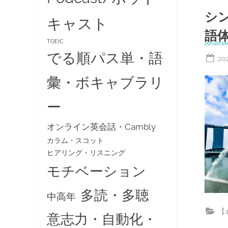
シ
キャスト
語
TOEIC
でる順パス単・語
Po
20
on
彙・ボキャブラリ
ー
オンライン英会話・Cambly
カラム・スコット
ヒアリング・リスニング
モチベーション
多読・多聴
中高年
【
意志力・自動化・