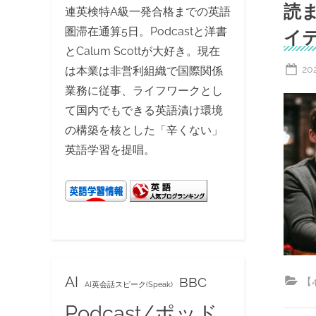
読
連英検特A級一発合格までの英語
圏滞在通算5日。Podcastと洋書
イテ
とCalum Scottが大好き。現在
Po
20
は本業は非営利組織で国際関係
on
業務に従事、ライフワークとし
て国内でもできる英語漬け環境
の構築を核とした「辛くない」
英語学習を提唱。
AI
BBC
【
AI英会話スピーク(Speak)
Podcast/ポッド