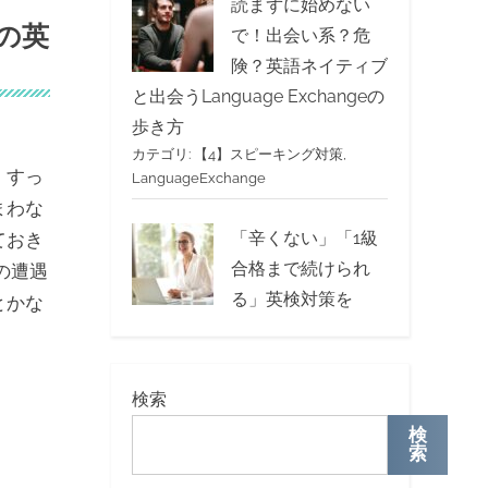
読まずに始めない
の英
で！出会い系？危
険？英語ネイティブ
と出会うLanguage Exchangeの
歩き方
カテゴリ:
【4】スピーキング対策
,
、すっ
LanguageExchange
まわな
「辛くない」「1級
ておき
合格まで続けられ
の遭遇
る」英検対策を
とかな
検索
検
索