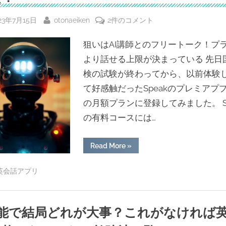
中
の
sted
By
検
23年7月15日
otonaeiken
2件のコメント
お
す
証！
す
め
狙いはAI講師とのフリートーク！プ
AI
英
語
英
より話せる上限が決まっている 先日
漬
会
け”
検の試験が終わってから、以前体験
話
て好感触だったSpeakのプレミアプ
ア
の月額プランに登録してみました。 Sp
プ
の有料コースには…
リ
「ス
ピ
“検
Read More
»
証！
ー
AI
英
I英会話アプリ
ク
会
話
(Speak)」
ア
プ
の
リ
AI
技能で結局どれが大事？これがなければ英
「ス
ピ
講
ー