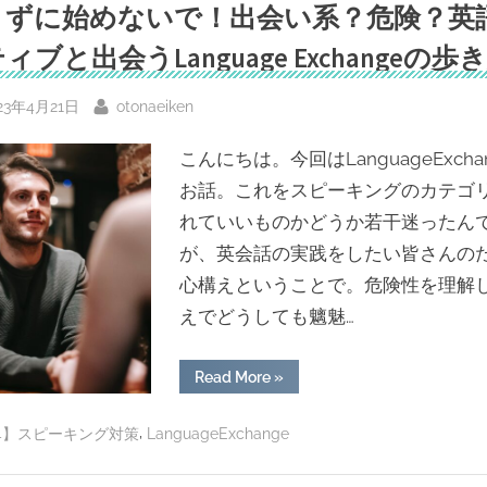
こ
まずに始めないで！出会い系？危険？英
い
れ
が
必
ィブと出会うLanguage Exchangeの歩
な
け
要？
れ
へ
ば
sted
By
23年4月21日
otonaeiken
英
の
検
1
こんにちは。今回はLanguageExcha
級
合
お話。これをスピーキングのカテゴ
格
は
れていいものかどうか若干迷ったん
な
か
が、英会話の実践をしたい皆さんの
っ
た！
心構えということで。危険性を理解
勉
強
えでどうしても魑魅…
法
一
覧”
“読
Read More
»
ま
ず
に
,
4】スピーキング対策
LanguageExchange
始
め
な
い