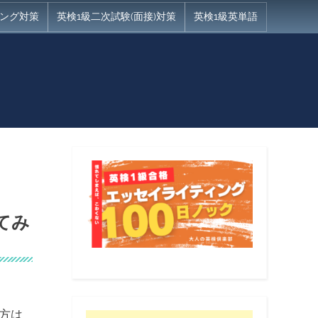
ング対策
英検1級二次試験(面接)対策
英検1級英単語
てみ
う方は