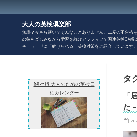
Skip
to
content
大人の英検倶楽部
無謀？今さら遅い？そんなことありません。二度の不合格を
の後も楽しみながら学習を続けアラフィフで国連英検SA級
キーワードに「続けられる」英検対策をご紹介しています
タ
[保存版]大人のための英検日
程カレンダー
「
た –
Po
20
on