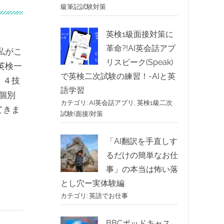
級筆記試験対策
英検1級面接対策に
革命?!AI英会話アプ
私がこ
リスピーク(Speak)
英検一
で英検二次試験の練習！-AIと英
、４技
語学習
個別
カテゴリ:
AI英会話アプリ
,
英検1級二次
てきま
試験(面接)対策
「AI翻訳を手直しす
るだけの簡単なお仕
事」の本当は怖い落
とし穴ー実体験編
カテゴリ:
英語でお仕事
BBCポッドキャス