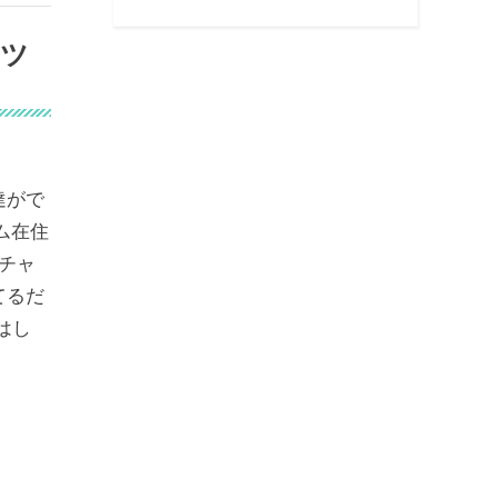
マツ
達がで
ム在住
オチャ
てるだ
」はし