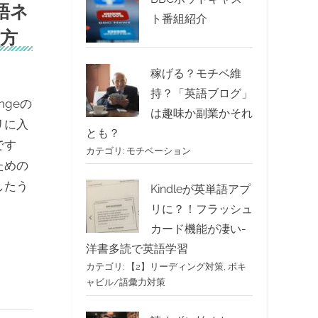
語ネ
ト番組紹介
き方
稼げる？モチベ維
持？「英語ブログ」
ngeの
は趣味か副業かそれ
リに入
とも？
です
カテゴリ:
モチベーション
ための
したう
Kindleが英単語アプ
リに？！フラッシュ
カード機能が凄い-
洋書多読で英語学習
カテゴリ:
【2】リーディング対策
,
ボキ
ャビル/語彙力対策