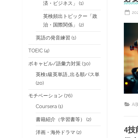
済・ビジネス」
(1)
Po
20
英検頻出トピックー「政
on
治・国際関係」
(2)
英語の発音練習
(1)
TOEIC
(4)
ボキャビル/語彙力対策
(30)
英検1級英単語_出る順パス単
(20)
モチベーション
(76)
A
Coursera
(1)
書籍紹介（学習書等）
(2)
4
洋画・海外ドラマ
(2)