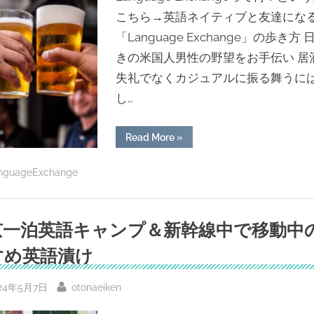
こちら→英語ネイティブと友達にな
「Language Exchange」の歩き方
きの米国人男性の野望をお手伝い 居
失礼でなくカジュアルに振る舞うに
し…
“「居
Read More
»
酒
屋
の
nguageExchange
お
作
法」
を
ア
京一泊英語キャンプ＆新幹線中で移動中
メ
リ
カ
すめ英語漬け
人
に
説
明
sted
By
24年5月7日
otonaeiken
し
て
み