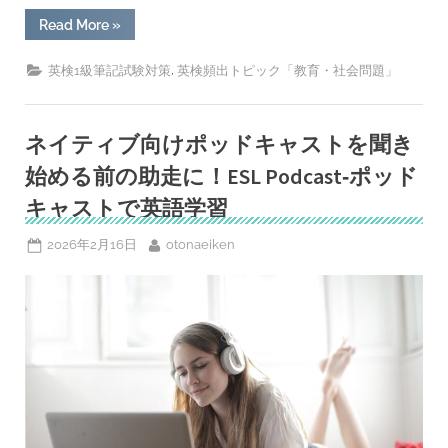
語
学
“「英
Read More
»
習
検
の
1
モ
級
,
英検1級筆記試験対策
英検頻出トピック「教育・社会問題」
チ
合
ベ
格
ー
エ
シ
ッ
ョ
セ
ネイティブ向けポッドキャストを聞き
ン”
イ
ラ
始める前の助走に！ESL Podcast‐ポッド
イ
テ
キャストで英語学習
ィ
ン
グ
Posted
By
2026年2月16日
otonaeiken
100
日
on
ノ
ッ
ク」
ス
タ
ー
ト！
お
題：
ー
政
府
は