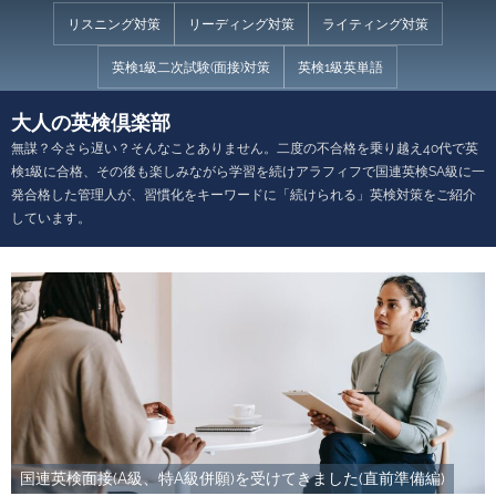
Skip
リスニング対策
リーディング対策
ライティング対策
to
英検1級二次試験(面接)対策
英検1級英単語
content
大人の英検倶楽部
無謀？今さら遅い？そんなことありません。二度の不合格を乗り越え40代で英
検1級に合格、その後も楽しみながら学習を続けアラフィフで国連英検SA級に一
発合格した管理人が、習慣化をキーワードに「続けられる」英検対策をご紹介
しています。
国連英検面接(A級、特A級併願)を受けてきました(直前準備編)