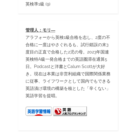
英検準1級
(9)
管理人：モリ―
アラフォーから英検1級合格を志し、2度の不
合格に一度はやさぐれるも、試行錯誤の末3
度目の正直で合格した2児の母。2023年国連
英検特A級一発合格までの英語圏滞在通算5
日。Podcastと洋書とCalum Scottが大好
き。現在は本業は非営利組織で国際関係業務
に従事、ライフワークとして国内でもできる
英語漬け環境の構築を核とした「辛くない」
英語学習を提唱。