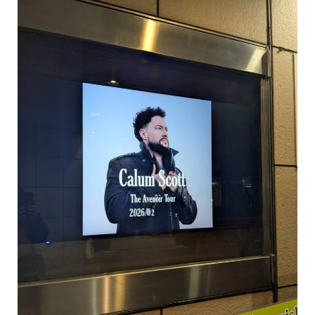
お
題：
都
市
イ
ン
フ
ラ
の
デ
ジ
タ
ル
化
は
生
活
の
質
を
向
上
さ
せ
る
か？
[回
答
例
あ
り]”