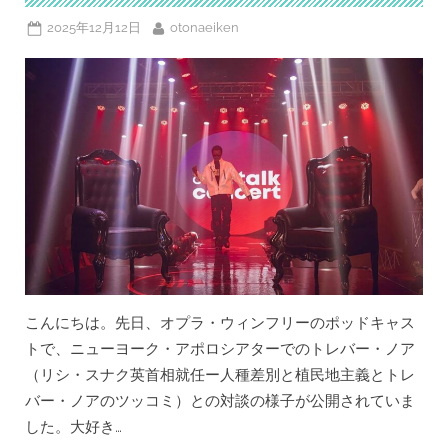
ン
の
Posted
By
2025年12月12日
otonaeiken
ク
リ
on
ス
マ
ス”
こんにちは。先日、オプラ・ウィンフリーのポッドキャス
トで、ニューヨーク・アポロシアターでのトレバー・ノア
（リシ・スナク英首相就任ー人種差別と植民地主義とトレ
バー・ノアのツッコミ）との対談の様子が公開されていま
した。大好き…