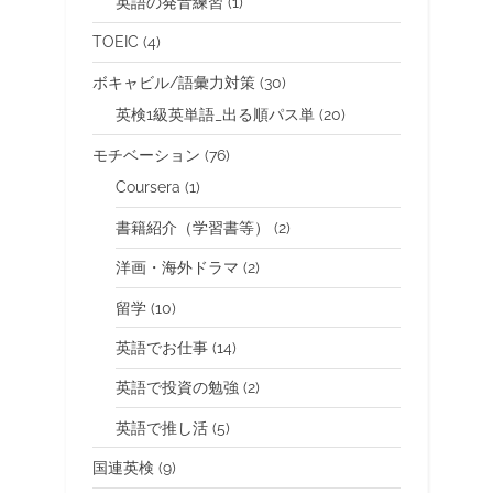
英語の発音練習
(1)
TOEIC
(4)
ボキャビル/語彙力対策
(30)
英検1級英単語_出る順パス単
(20)
モチベーション
(76)
Coursera
(1)
書籍紹介（学習書等）
(2)
洋画・海外ドラマ
(2)
留学
(10)
英語でお仕事
(14)
英語で投資の勉強
(2)
英語で推し活
(5)
国連英検
(9)