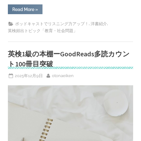
“人
Read More
»
種
と
差
,
,
ポッドキャストでリスニング力アップ！
洋書紹介
別
英検頻出トピック「教育・社会問題」
と
成
功
と
ー
英検1級の本棚ーGoodReads多読カウン
ト
レ
ト100冊目突破
バ
ー・
ノ
ア
Posted
By
2025年12月9日
otonaeiken
＆
on
オ
プ
ラ・
ウ
ィ
ン
フ
リ
ー
の
対
談
-