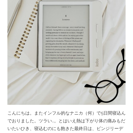
ポ
ッ
ド
キ
ャ
ス
ト
で
英
検
対
策”
こんにちは。またインフル的なナニカ（何）で5日間寝込ん
でおりました。ツラい…。とはいえ熱は下がり体の痛みもだ
いたいひき、寝込むのにも飽きた最終日は、ビンジリーデ