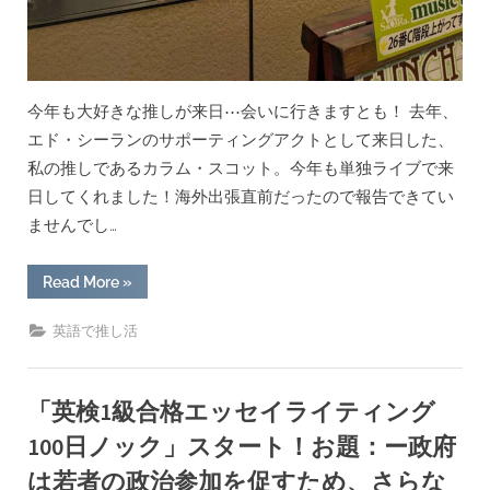
今年も大好きな推しが来日⋯会いに行きますとも！ 去年、
エド・シーランのサポーティングアクトとして来日した、
私の推しであるカラム・スコット。今年も単独ライブで来
日してくれました！海外出張直前だったので報告できてい
ませんでし…
“行
Read More
»
っ
て
き
英語で推し活
ま
し
た
カ
ラ
「英検1級合格エッセイライティング
ム・
ス
100日ノック」スタート！お題：ー政府
コ
ッ
は若者の政治参加を促すため、さらな
ト