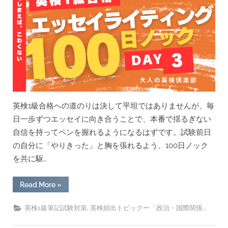
府
は
近
い
将
来、
ガ
ソ
リ
ン
車
の
販
売
を
英検1級合格への道のりは決して平坦ではありませんが、毎
禁
止
日一歩ずつエッセイに向き合うことで、本番で揺るぎない
す
自信を持ってペンを握れるようになるはずです。試験前日
べ
き
の自分に「やりきった」と胸を張れるよう、100日ノック
か？”
を共に駆…
“「英
Read More
»
検
1
級
,
英検1級筆記試験対策
英検頻出トピックー「政治・国際関係」
合
格
エ