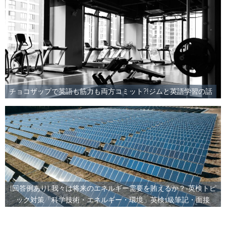
チョコザップで英語も筋力も両方コミット?!ジムと英語学習の話
[回答例あり] 我々は将来のエネルギー需要を賄えるか？‐英検トピ
ック対策「科学技術・エネルギー・環境」英検1級筆記・面接