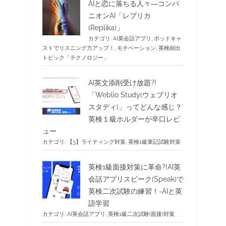
AIと恋に落ちる人々―コンパ
ニオンAI「レプリカ
(Replika)」
カテゴリ:
AI英会話アプリ
,
ポッドキャ
ストでリスニング力アップ！
,
モチベーション
,
英検頻出
トピック「テクノロジー」
AI英文添削受け放題?!
「Weblio Study(ウェブリオ
スタディ)」ってどんな感じ？
英検１級ホルダーが辛口レビ
ュー
カテゴリ:
【3】ライティング対策
,
英検1級筆記試験対策
英検1級面接対策に革命?!AI英
会話アプリスピーク(Speak)で
英検二次試験の練習！-AIと英
語学習
カテゴリ:
AI英会話アプリ
,
英検1級二次試験(面接)対策