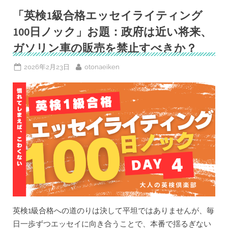
「英検1級合格エッセイライティング
100日ノック」お題：政府は近い将来、
ガソリン車の販売を禁止すべきか？
Posted
By
2026年2月23日
otonaeiken
on
英検1級合格への道のりは決して平坦ではありませんが、毎
日一歩ずつエッセイに向き合うことで、本番で揺るぎない