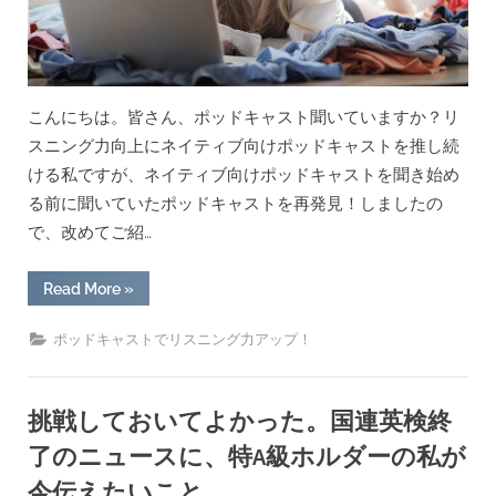
若
者
の
政
治
参
加
こんにちは。皆さん、ポッドキャスト聞いていますか？リ
を
促
スニング力向上にネイティブ向けポッドキャストを推し続
す
た
ける私ですが、ネイティブ向けポッドキャストを聞き始め
め、
さ
る前に聞いていたポッドキャストを再発見！しましたの
ら
な
で、改めてご紹…
る
対
策
“ネ
Read More
»
を
イ
講
テ
じ
ィ
る
ポッドキャストでリスニング力アップ！
ブ
べ
向
き
け
か？
ポ
[回
ッ
挑戦しておいてよかった。国連英検終
答
ド
例
キ
あ
了のニュースに、特A級ホルダーの私が
ャ
り]”
ス
今伝えたいこと。
ト