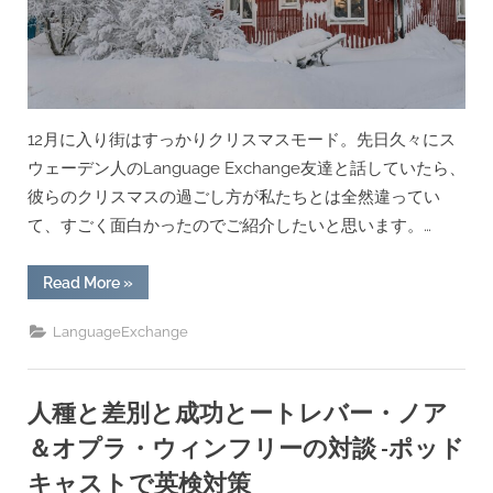
ダ
ー
の
私
が
今
伝
え
た
12月に入り街はすっかりクリスマスモード。先日久々にス
い
こ
ウェーデン人のLanguage Exchange友達と話していたら、
と。”
彼らのクリスマスの過ごし方が私たちとは全然違ってい
て、すごく面白かったのでご紹介したいと思います。…
“Language
Read More
»
Exchange
友
達
LanguageExchange
か
ら
聞
い
た
人種と差別と成功とートレバー・ノア
ス
ウ
＆オプラ・ウィンフリーの対談 -ポッド
ェ
ー
キャストで英検対策
デ