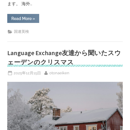
ます。 海外…
“挑
Read More
»
戦
し
て
国連英検
お
い
て
よ
か
Language Exchange友達から聞いたスウ
っ
た。
ェーデンのクリスマス
国
連
英
Posted
By
2025年12月15日
otonaeiken
検
on
終
了
の
ニ
ュ
ー
ス
に、
特
A
級
ホ
ル