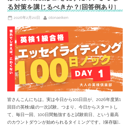
の
る対策を講じるべきか？[回答例あり]
単
独
ラ
Posted
By
イ
2026年2月20日
otonaeiken
ブ⋯
on
推
し
の
海
外
ア
ー
テ
ィ
ス
ト
の
発
言
を
理
解
し
た
皆さんこんにちは。実は今日から101日目が、2026年度第1
い！
回目の英検1級の一次試験。つまり、今日からスタートし
の
も
て、毎日一回、100日間勉強すると試験前日、という最高
立
派
のカウントダウンが始められるタイミングです。[保存版]…
な
英