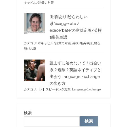
キャビル/語彙力対策
[用例あり]紛らわしい
系”exaggerate /
exacerbate”の意味定着/英検
1級英単語
カテゴリ:
ボキャビル/語彙力対策
,
英検1級英単語_出る
順パス単
読まずに始めないで！出会い
系？危険？英語ネイティブと
出会うLanguage Exchange
の歩き方
カテゴリ:
【4】スピーキング対策
,
LanguageExchange
検索
検索