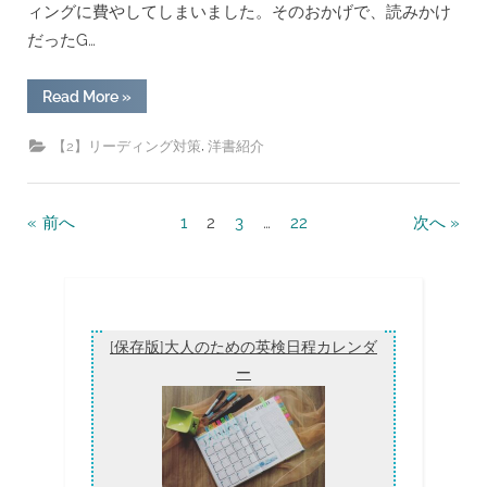
ィングに費やしてしまいました。そのおかげで、読みかけ
だったG…
“英
Read More
»
検
1
級
,
【2】リーディング対策
洋書紹介
の
本
棚
ー
GoodReads
投
前へ
1
2
3
…
22
次へ
多
読
稿
カ
ウ
の
ン
ト
ペ
100
冊
ー
[保存版]大人のための英検日程カレンダ
目
突
ー
ジ
破”
送
り