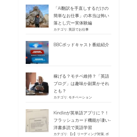
「AI翻訳を手直しするだけの
簡単なお仕事」の本当は怖い
落とし穴ー実体験編
カテゴリ:
英語でお仕事
BBCポッドキャスト番組紹介
稼げる？モチベ維持？「英語
ブログ」は趣味か副業かそれ
とも？
カテゴリ:
モチベーション
Kindleが英単語アプリに？！
フラッシュカード機能が凄い-
洋書多読で英語学習
カテゴリ:
【2】リーディング対策
,
ボ