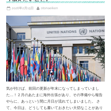
を
聞
Posted
By
2026年2月15日
otonaeiken
き
始
on
め
る
前
の
助
走
に！
ESL
Podcast‐
ポ
ッ
ド
キ
ャ
ス
ト
で
英
語
学
習”
気が付けば、前回の更新が年末になってしまっていまし
た……！２月のあたまに海外出張があり、その準備やら報告
やらに、あっという間に月日が流れてしまいました。 さ
て、今日は、どうしても書いておきたい大切なことがあり