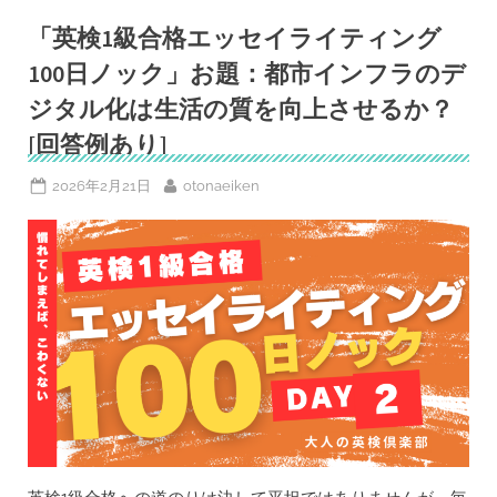
ッ
セ
「英検1級合格エッセイライティング
イ
ラ
100日ノック」お題：都市インフラのデ
イ
テ
ジタル化は生活の質を向上させるか？
ィ
ン
[回答例あり]
グ
100
日
ノ
Posted
By
2026年2月21日
otonaeiken
ッ
on
ク」
お
題：
先
進
国
は
発
展
途
上
国
に
対
し
て
債
務
免