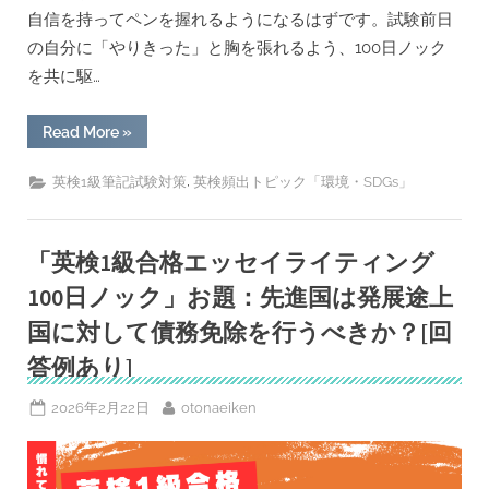
自信を持ってペンを握れるようになるはずです。試験前日
の自分に「やりきった」と胸を張れるよう、100日ノック
を共に駆…
“「英
Read More
»
検
1
級
,
英検1級筆記試験対策
英検頻出トピック「環境・SDGs」
合
格
エ
ッ
セ
「英検1級合格エッセイライティング
イ
ラ
100日ノック」お題：先進国は発展途上
イ
テ
国に対して債務免除を行うべきか？[回
ィ
ン
答例あり]
グ
100
日
ノ
Posted
By
2026年2月22日
otonaeiken
ッ
on
ク」
お
題：
政