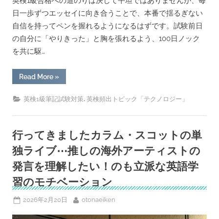
英検1級合格への道のりは決して平坦ではありませんが、毎
除
を
日一歩ずつエッセイに向き合うことで、本番で揺るぎない
行
自信を持ってペンを握れるようになるはずです。試験前日
う
べ
の自分に「やりきった」と胸を張れるよう、100日ノック
き
か？
を共に駆…
[回
答
例
あ
“「英
Read More
»
り]”
検
1
級
,
英検1級筆記試験対策
英検頻出トピック「テクノロジー」
合
格
エ
ッ
セ
行ってきましたカラム・スコットの単
イ
ラ
独ライブ⋯推しの海外アーティストの
イ
テ
発言を理解したい！のも立派な英語学
ィ
ン
習のモチベーション
グ
100
日
ノ
Posted
By
2026年2月20日
otonaeiken
ッ
on
ク」