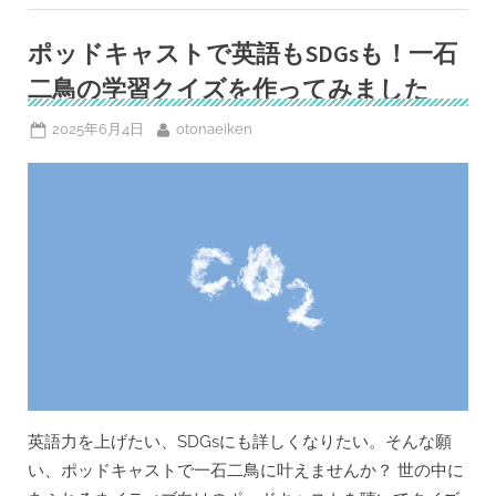
テ
ィ
ン
ポッドキャストで英語もSDGsも！一石
グ
予
二鳥の学習クイズを作ってみました
想
問
題
Posted
By
2025年6月4日
otonaeiken
集
on
(AI
Gemini
版）
-
英
検
1
級
筆
記
試
験
対
策 ”
英語力を上げたい、SDGsにも詳しくなりたい。そんな願
い、ポッドキャストで一石二鳥に叶えませんか？ 世の中に