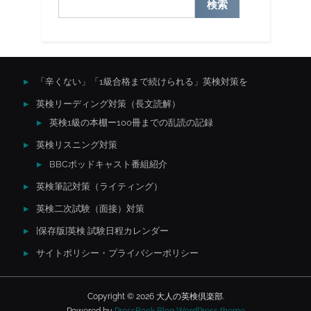
検索
「辛くない」「1級合格まで続けられる」英検対策を
英検リーディング対策（長文読解）
英検1級の本棚ー100冊までの乱読の記録
英検リスニング対策
BBCポッドキャスト番組紹介
英検筆記対策（ライティング）
英検二次試験（面接）対策
[保存版]英検 試験日程カレンダー
サイトポリシー・プライバシーポリシー
Copyright © 2026 大人の英検倶楽部.