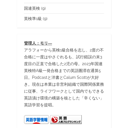
国連英検
(9)
英検準1級
(9)
管理人：モリ―
アラフォーから英検1級合格を志し、2度の不
合格に一度はやさぐれるも、試行錯誤の末3
度目の正直で合格した2児の母。2023年国連
英検特A級一発合格までの英語圏滞在通算5
日。Podcastと洋書とCalum Scottが大好
き。現在は本業は非営利組織で国際関係業務
に従事、ライフワークとして国内でもできる
英語漬け環境の構築を核とした「辛くない」
英語学習を提唱。