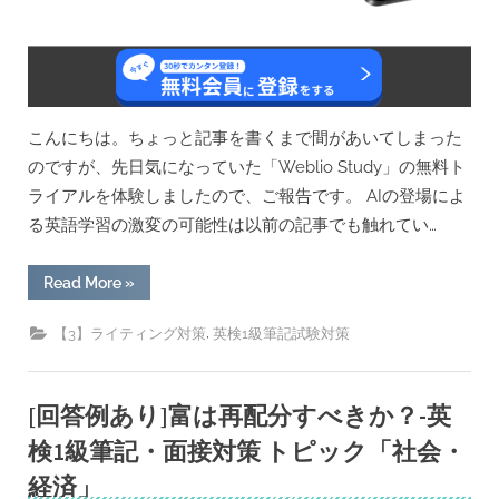
SDGs」
策
1
級
筆
記・
面
接”
こんにちは。ちょっと記事を書くまで間があいてしまった
のですが、先日気になっていた「Weblio Study」の無料ト
ライアルを体験しましたので、ご報告です。 AIの登場によ
る英語学習の激変の可能性は以前の記事でも触れてい…
“AI
Read More
»
英
文
添
,
【3】ライティング対策
英検1級筆記試験対策
削
受
け
放
題?!
[回答例あり]富は再配分すべきか？-英
「Weblio
Study(ウ
検1級筆記・面接対策 トピック「社会・
ェ
ブ
経済」
リ