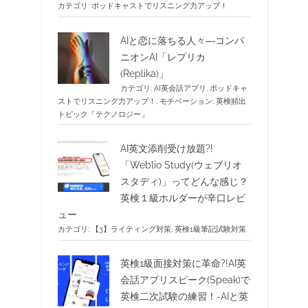
カテゴリ:
ポッドキャストでリスニング力アップ！
AIと恋に落ちる人々―コンパ
ニオンAI「レプリカ
(Replika)」
カテゴリ:
AI英会話アプリ
,
ポッドキャ
ストでリスニング力アップ！
,
モチベーション
,
英検頻出
トピック「テクノロジー」
AI英文添削受け放題?!
「Weblio Study(ウェブリオ
スタディ)」ってどんな感じ？
英検１級ホルダーが辛口レビ
ュー
カテゴリ:
【3】ライティング対策
,
英検1級筆記試験対策
英検1級面接対策に革命?!AI英
会話アプリスピーク(Speak)で
英検二次試験の練習！-AIと英