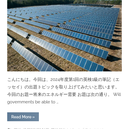
っ
て
み
ま
し
た”
こんにちは。今回は、2024年度第1回の英検1級の筆記（エ
ッセイ）の出題トピックを取り上げてみたいと思います。
今回のお題ー将来のエネルギー需要 お題は次の通り。 Will
governments be able to …
“[回
Read More
»
答
例
あ