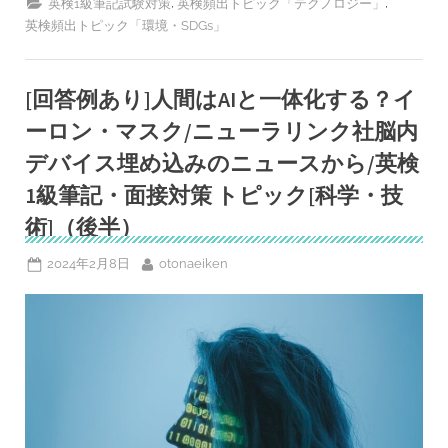
,
,
英検1級筆記試験対策
英検頻出トピック「テクノロジー」
り]
英検頻出トピック「環境・SDGs」
我々
は
将
来
の
[回答例あり]人間はAIと一体化する？イ
エ
ネ
ーロン・マスク/ニューラリンク社脳内
ル
ギ
ー
デバイス埋め込みのニュースから/英検
需
要
1級筆記・面接対策 トピック[科学・技
を
賄
術]（後半）
え
る
か？‐
Posted
By
2024年2月8日
otonaeiken
英
検
on
ト
ピ
ッ
ク
対
策
「科
学
技
術・
エ
ネ