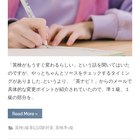
「社
会・
経
済」”
「英検がもうすぐ変わるらしい」という話を聞いてはいた
のですが、やっとちゃんとソースをチェックするタイミン
グがありました…というより、「英ナビ！」からのメールで
具体的な変更ポイントが紹介されていたので、準１級、１
級の部分を…
“要
Read More
»
約
問
題
,
英検1級筆記試験対策
英検準1級
が
追
加