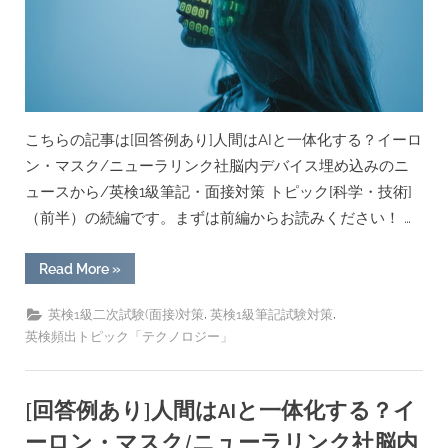
ル
ギ
ー・
環
境」
英
検
1
級
こちらの記事は[回答例あり]人間はAIと一体化する？イーロ
筆
記・
ン・マスク/ニューラリンク社脳内デバイス埋め込みのニ
面
接”
ュースから/英検1級筆記・面接対策 トピック[科学・技術]
（前半）の続編です。まずは前編からお読みください！ …
“[回
Read More
»
答
例
あ
,
,
英検1級二次試験(面接)対策
英検1級筆記試験対策
り]
英検頻出トピック「テクノロジー」
人
間
は
AI
と
[回答例あり]人間はAIと一体化する？イ
一
体
ーロン・マスク/ニューラリンク社脳内
化