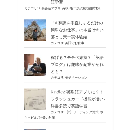
語学習
カテゴリ:
AI英会話アプリ
,
英検1級二次試験(面接)対策
「AI翻訳を手直しするだけの
簡単なお仕事」の本当は怖い
落とし穴ー実体験編
カテゴリ:
英語でお仕事
稼げる？モチベ維持？「英語
ブログ」は趣味か副業かそれ
とも？
カテゴリ:
モチベーション
Kindleが英単語アプリに？！
フラッシュカード機能が凄い-
洋書多読で英語学習
カテゴリ:
【2】リーディング対策
,
ボ
キャビル/語彙力対策