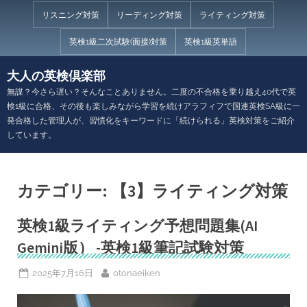
Skip
リスニング対策
リーディング対策
ライティング対策
to
英検1級二次試験(面接)対策
英検1級英単語
content
大人の英検倶楽部
無謀？今さら遅い？そんなことありません。二度の不合格を乗り越え40代で英
検1級に合格、その後も楽しみながら学習を続けアラフィフで国連英検SA級に一
発合格した管理人が、習慣化をキーワードに「続けられる」英検対策をご紹介
しています。
カテゴリー:
【3】ライティング対策
英検1級ライティング予想問題集(AI
Gemini版） -英検1級筆記試験対策
Posted
By
2025年7月16日
otonaeiken
on