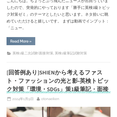
こんにちは。ちょっとぶっ飛んだニュースが出回っていま
か
ら/
したので、突発的にやっております「勝手に英検1級トピッ
英
検
ク対策ゼミ」のテーマとしたいと思います。ネタ拾いに眺
1
級
めていただけると嬉しいです。 まずは動画でインプット：
筆
記・
「ニュー…
面
接
対
策
“[回
Read More
»
ト
答
ピ
例
ッ
あ
,
英検1級二次試験(面接)対策
英検1級筆記試験対策
ク
り]
[科
人
学・
間
技
は
術]
AI
[回答例あり]SHIENから考えるファス
（後
と
半）”
一
ト・ファッションの光と影‐英検トピッ
体
化
ク対策「環境・SDGs」策1級筆記・面接
す
る？
イ
Posted
By
2024年1月9日
otonaeiken
ー
ロ
on
ン・
マ
ス