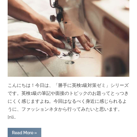
ク/
ニ
ュ
ー
ラ
リ
ン
ク
社
脳
内
デ
バ
イ
ス
埋
め
込
み
の
こんにちは！今日は、「勝手に英検1級対策ゼミ」シリーズ
ニ
ュ
です。英検1級の筆記や面接のトピックのお題ってとっつき
ー
ス
にくく感じますよね。今回はなるべく身近に感じられるよ
か
ら/
うに、ファッションネタから行ってみたいと思います。
英
検
[nli…
1
級
筆
“[回
Read More
»
記・
答