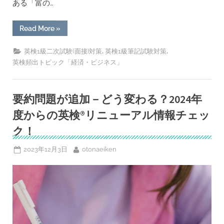
ある「富の…
“[回
Read More
»
答
例
あ
,
,
英検1級二次試験(面接)対策
英検1級筆記試験対策
り]
英検頻出トピック「経済・ビジネス」
富
は
再
配
分
要約問題が追加－どう変わる？2024年
す
べ
度からの英検®︎リニューアル情報チェッ
き
か？-
英
ク！
検
1
級
Posted
By
2023年12月3日
otonaeiken
筆
on
記・
面
接
対
策
ト
ピ
ッ
ク