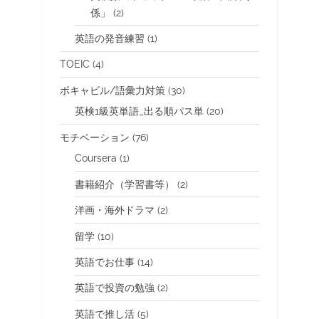
係」
(2)
英語の発音練習
(1)
TOEIC
(4)
ボキャビル/語彙力対策
(30)
英検1級英単語_出る順パス単
(20)
モチベーション
(76)
Coursera
(1)
書籍紹介（学習書等）
(2)
洋画・海外ドラマ
(2)
留学
(10)
英語でお仕事
(14)
英語で投資の勉強
(2)
英語で推し活
(5)