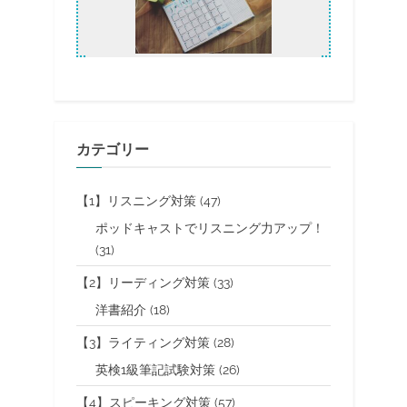
り
対
策
に
も
応
用
可！-
AI
で
英
語
カテゴリー
学
習”
【1】リスニング対策
(47)
ポッドキャストでリスニング力アップ！
(31)
【2】リーディング対策
(33)
洋書紹介
(18)
【3】ライティング対策
(28)
英検1級筆記試験対策
(26)
【4】スピーキング対策
(57)