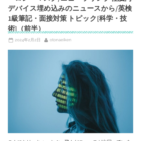
す
る？
デバイス埋め込みのニュースから/英検
イ
ー
1級筆記・面接対策 トピック[科学・技
ロ
ン・
術]（前半）
マ
ス
ク/
Posted
By
2024年2月2日
otonaeiken
ニ
ュ
on
ー
ラ
リ
ン
ク
社
脳
内
デ
バ
イ
ス
埋
め
込
み
の
ニ
ュ
ー
ス