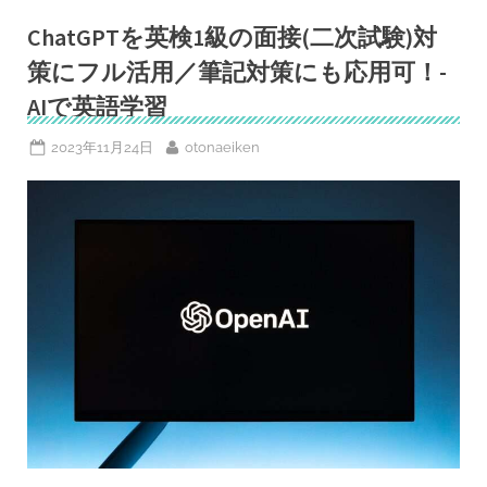
－
ど
ChatGPTを英検1級の面接(二次試験)対
う
変
策にフル活用／筆記対策にも応用可！-
わ
る？
AIで英語学習
2024
年
度
Posted
By
2023年11月24日
otonaeiken
か
ら
on
の
英
検
®︎
リ
ニ
ュ
ー
ア
ル
情
報
チ
ェ
ッ
ク！”