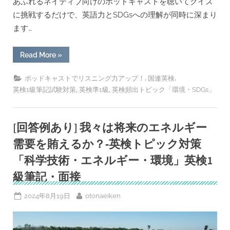
あふれるネイティブ向けのポッドキャストを聴いてクイズ
に挑戦するだけで、英語力とSDGsへの理解が同時に深まり
ます…
“ポ
Read More
»
ッ
ド
キ
,
,
ポッドキャストでリスニング力アップ！
国連英検
ャ
,
,
英検1級筆記試験対策
英検準1級
英検頻出トピック「環境・SDGs」
ス
ト
で
英
語
[回答例あり] 我々は将来のエネルギー
も
SDGs
も！
需要を賄えるか？‐英検トピック対策
一
石
「科学技術・エネルギー・環境」英検1
二
鳥
級筆記・面接
の
学
習
Posted
By
2024年8月19日
otonaeiken
ク
イ
on
ズ
を
作