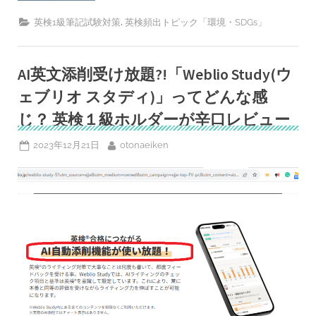
面
例
接
あ
,
対
英検1級筆記試験対策
英検頻出トピック「環境・SDGs」
り]SHIEN
策
か
ト
ら
ピ
考
ッ
え
AI英文添削受け放題?!「Weblio Study(ウ
ク
る
[科
フ
学・
ェブリオ スタディ)」ってどんな感
ァ
技
ス
術]
じ？ 英検１級ホルダーが辛口レビュー
ト・
（前
フ
半）”
ァ
Posted
By
2023年12月21日
otonaeiken
ッ
シ
on
ョ
ン
の
光
と
影‐
英
検
ト
ピ
ッ
ク
対
策
「環
境・