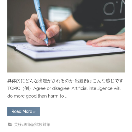
具体的にどんな出題がされるのか 出題例はこんな感じです
TOPIC（例）Agree or disagree: Artificial intelligence will
do more good than harm to …
“英
Read More
»
検
1
級
英検1級筆記試験対策
ラ
イ