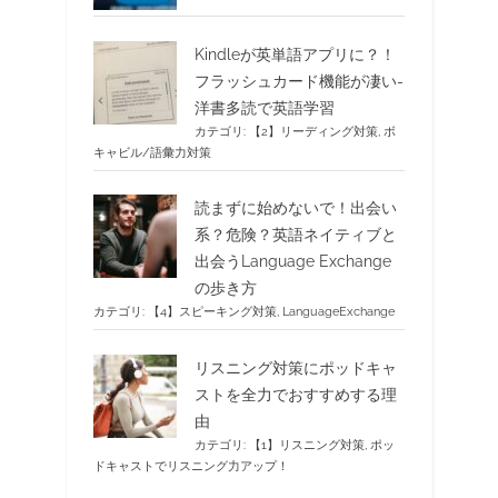
Kindleが英単語アプリに？！
フラッシュカード機能が凄い-
洋書多読で英語学習
カテゴリ:
【2】リーディング対策
,
ボ
キャビル/語彙力対策
読まずに始めないで！出会い
系？危険？英語ネイティブと
出会うLanguage Exchange
の歩き方
カテゴリ:
【4】スピーキング対策
,
LanguageExchange
リスニング対策にポッドキャ
ストを全力でおすすめする理
由
カテゴリ:
【1】リスニング対策
,
ポッ
ドキャストでリスニング力アップ！