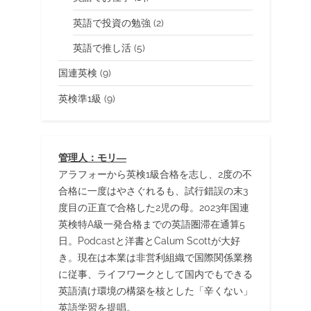
英語で投資の勉強
(2)
英語で推し活
(5)
国連英検
(9)
英検準1級
(9)
管理人：モリ―
アラフォーから英検1級合格を志し、2度の不
合格に一度はやさぐれるも、試行錯誤の末3
度目の正直で合格した2児の母。2023年国連
英検特A級一発合格までの英語圏滞在通算5
日。Podcastと洋書とCalum Scottが大好
き。現在は本業は非営利組織で国際関係業務
に従事、ライフワークとして国内でもできる
英語漬け環境の構築を核とした「辛くない」
英語学習を提唱。