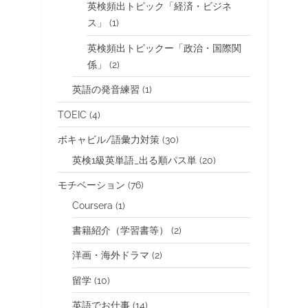
英検頻出トピック「経済・ビジネ
ス」
(1)
英検頻出トピックー「政治・国際関
係」
(2)
英語の発音練習
(1)
TOEIC
(4)
ボキャビル/語彙力対策
(30)
英検1級英単語_出る順パス単
(20)
モチベーション
(76)
Coursera
(1)
書籍紹介（学習書等）
(2)
洋画・海外ドラマ
(2)
留学
(10)
英語でお仕事
(14)