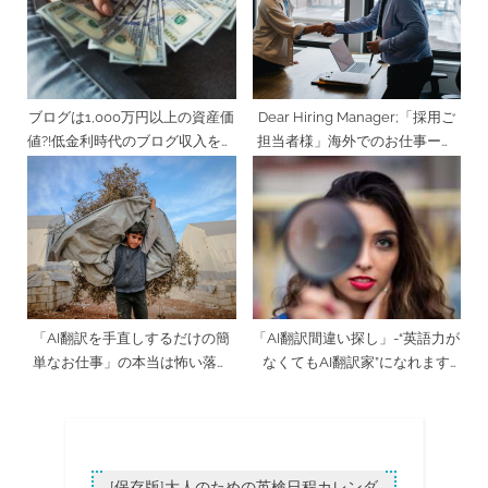
ブログは1,000万円以上の資産価
Dear Hiring Manager;「採用ご
値?!低金利時代のブログ収入を考
担当者様」海外でのお仕事ー英
える
語では何を気をつければいい
の？
「AI翻訳を手直しするだけの簡
「AI翻訳間違い探し」-“英語力が
単なお仕事」の本当は怖い落と
なくてもAI翻訳家”になれます
し穴ー実体験編
か？クイズ[省略表現編]
[保存版]大人のための英検日程カレンダ