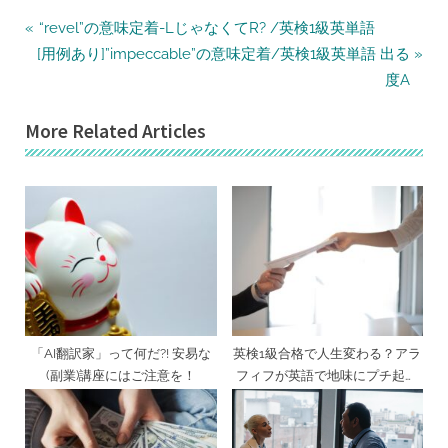
投
P
“revel”の意味定着-LじゃなくてR? /英検1級英単語
N
r
稿
[用例あり]”impeccable”の意味定着/英検1級英単語 出る
e
e
度A
ナ
x
v
ビ
More Related Articles
t
i
ゲ
P
o
ー
o
u
シ
s
s
ョ
t
P
ン
:
o
s
t
:
「AI翻訳家」って何だ?! 安易な
英検1級合格で人生変わる？アラ
(副業)講座にはご注意を！
フィフが英語で地味にプチ起業
(副業)した話