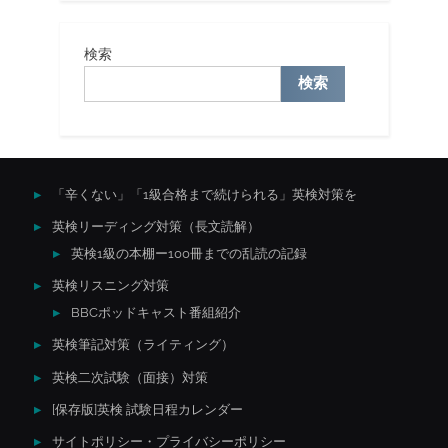
検索
検索
「辛くない」「1級合格まで続けられる」英検対策を
英検リーディング対策（長文読解）
英検1級の本棚ー100冊までの乱読の記録
英検リスニング対策
BBCポッドキャスト番組紹介
英検筆記対策（ライティング）
英検二次試験（面接）対策
[保存版]英検 試験日程カレンダー
サイトポリシー・プライバシーポリシー