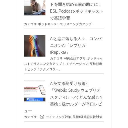
トを聞き始める前の助走に！
ESL Podcast‐ポッドキャスト
で英語学習
カテゴリ:
ポッドキャストでリスニング力アップ！
AIと恋に落ちる人々―コンパ
ニオンAI「レプリカ
(Replika)」
カテゴリ:
AI英会話アプリ
,
ポッドキャ
ストでリスニング力アップ！
,
モチベーション
,
英検頻出
トピック「テクノロジー」
AI英文添削受け放題?!
「Weblio Study(ウェブリオ
スタディ)」ってどんな感じ？
英検１級ホルダーが辛口レビ
ュー
カテゴリ:
【3】ライティング対策
,
英検1級筆記試験対策