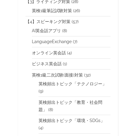
【3】ライティング対策
(28)
英検1級筆記試験対策
(26)
【4】スピーキング対策
(57)
AI英会話アプリ
(8)
LanguageExchange
(7)
オンライン英会話
(4)
ビジネス英会話
(1)
英検1級二次試験(面接)対策
(32)
英検頻出トピック「テクノロジー」
(9)
英検頻出トピック「教育・社会問
題」
(8)
英検頻出トピック「環境・SDGs」
(4)