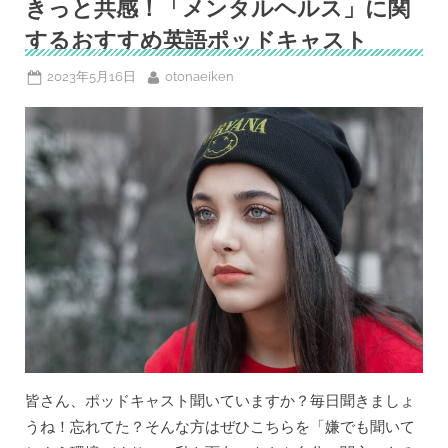
聞
きっと共感！「メンタルヘルス」に関
い
て
するおすすめ英語ポッドキャスト
い
て
も
Posted
By
2023年5月16日
otonaeiken
集
on
中
力
が
続
き
ま
せ
ん」
そ
ん
な
時
は？”
皆さん、ポッドキャスト聞いていますか？毎日聞きましょ
うね！忘れてた？そんな方はぜひこちらを「嫌でも聞いて