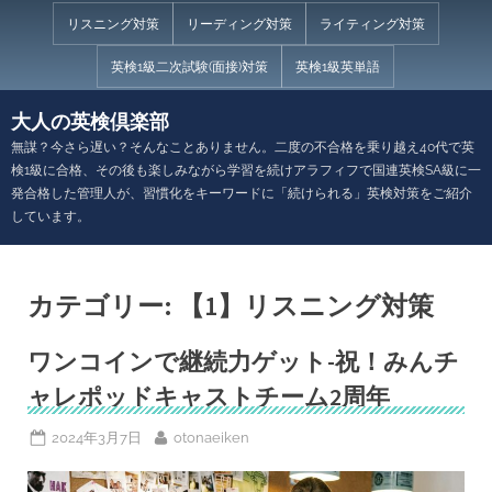
Skip
リスニング対策
リーディング対策
ライティング対策
to
英検1級二次試験(面接)対策
英検1級英単語
content
大人の英検倶楽部
無謀？今さら遅い？そんなことありません。二度の不合格を乗り越え40代で英
検1級に合格、その後も楽しみながら学習を続けアラフィフで国連英検SA級に一
発合格した管理人が、習慣化をキーワードに「続けられる」英検対策をご紹介
しています。
カテゴリー:
【1】リスニング対策
ワンコインで継続力ゲット-祝！みんチ
ャレポッドキャストチーム2周年
Posted
By
2024年3月7日
otonaeiken
on