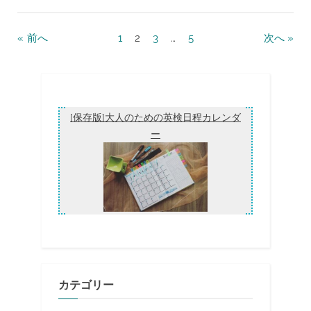
が
大
事？
こ
投
前へ
1
2
3
…
5
次へ
れ
が
稿
な
け
の
れ
ば
ペ
英
検
ー
[保存版]大人のための英検日程カレンダ
1
級
ー
ジ
合
格
送
は
な
り
か
っ
た！
勉
強
法
一
覧”
カテゴリー