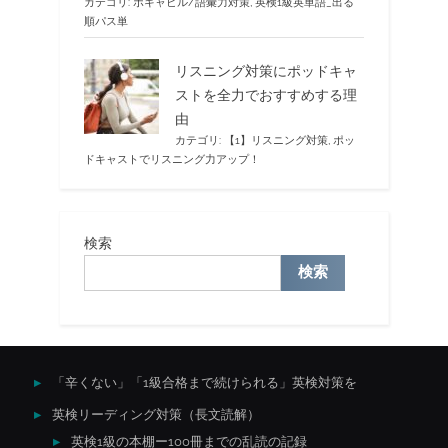
カテゴリ:
ボキャビル/語彙力対策
,
英検1級英単語_出る
順パス単
リスニング対策にポッドキャ
ストを全力でおすすめする理
由
カテゴリ:
【1】リスニング対策
,
ポッ
ドキャストでリスニング力アップ！
検索
検索
「辛くない」「1級合格まで続けられる」英検対策を
英検リーディング対策（長文読解）
英検1級の本棚ー100冊までの乱読の記録