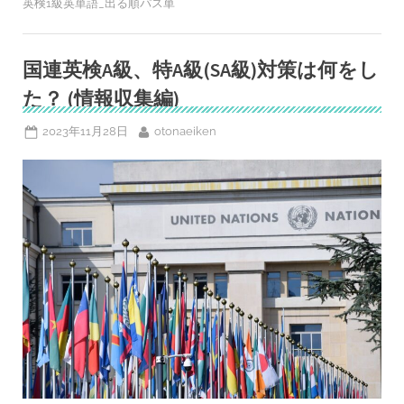
英検1級英単語_出る順パス単
で
英
語
学
習？！
国連英検A級、特A級(SA級)対策は何をし
K-
drama「セ
た？ (情報収集編)
レ
ブ
リ
テ
Posted
By
2023年11月28日
otonaeiken
ィ」
on
を
イ
ッ
キ
見”