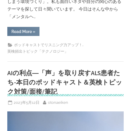
しまう環境づくり」。私も面白いネタや自分の関心のある
テーマを探して日々聞いています。 今日はそんな中から
「メンタルヘ…
“き
Read More
»
っ
と
共
,
ポッドキャストでリスニング力アップ！
感！
英検頻出トピック「テクノロジー」
「メ
ン
タ
ル
ヘ
AIの利点―「声」を取り戻すALS患者た
ル
ス」
ち-本日のポッドキャスト＆英検トピッ
に
関
す
ク対策/面接/筆記
る
お
す
Posted
By
2023年5月12日
otonaeiken
す
on
め
英
語
ポ
ッ
ド