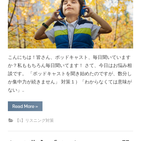
Science
-
ポ
ッ
ド
キ
ャ
ス
ト
で
英
語
学
こんにちは！皆さん、ポッドキャスト、毎日聞いています
習”
か？私ももちろん毎日聞いてます！ さて、今日はお悩み相
談です。 「ポッドキャストを聞き始めたのですが、数分し
か集中力が続きません」 対策１）「わからなくては意味が
ない」…
“「ポ
Read More
»
ッ
ド
キ
【1】リスニング対策
ャ
ス
ト
を