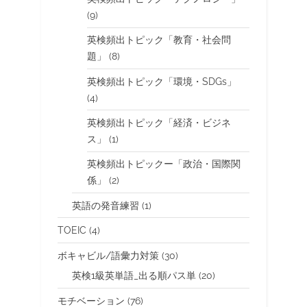
(9)
英検頻出トピック「教育・社会問
題」
(8)
英検頻出トピック「環境・SDGs」
(4)
英検頻出トピック「経済・ビジネ
ス」
(1)
英検頻出トピックー「政治・国際関
係」
(2)
英語の発音練習
(1)
TOEIC
(4)
ボキャビル/語彙力対策
(30)
英検1級英単語_出る順パス単
(20)
モチベーション
(76)