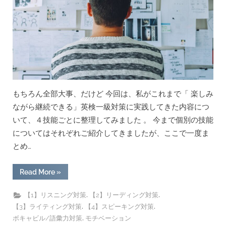
頻
出
単
語
を
チ
ェ
ッ
ク！”
もちろん全部大事、だけど 今回は、私がこれまで「 楽しみ
ながら継続できる」英検一級対策に実践してきた内容につ
いて、４技能ごとに整理してみました 。 今まで個別の技能
についてはそれぞれご紹介してきましたが、ここで一度ま
とめ…
“4
Read More
»
技
能
で
,
,
【1】リスニング対策
【2】リーディング対策
結
,
,
【3】ライティング対策
【4】スピーキング対策
局
ど
,
ボキャビル/語彙力対策
モチベーション
れ