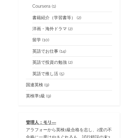
Coursera
(1)
書籍紹介（学習書等）
(2)
洋画・海外ドラマ
(2)
留学
(10)
英語でお仕事
(14)
英語で投資の勉強
(2)
英語で推し活
(5)
国連英検
(9)
英検準1級
(9)
管理人：モリ―
アラフォーから英検1級合格を志し、2度の不
合格に一度はやさぐれるも、試行錯誤の末3