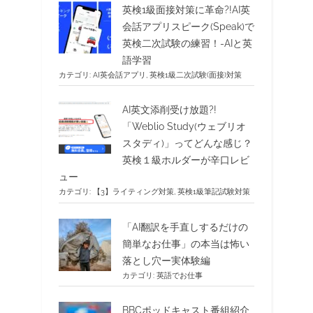
英検1級面接対策に革命?!AI英
会話アプリスピーク(Speak)で
英検二次試験の練習！-AIと英
語学習
カテゴリ:
AI英会話アプリ
,
英検1級二次試験(面接)対策
AI英文添削受け放題?!
「Weblio Study(ウェブリオ
スタディ)」ってどんな感じ？
英検１級ホルダーが辛口レビ
ュー
カテゴリ:
【3】ライティング対策
,
英検1級筆記試験対策
「AI翻訳を手直しするだけの
簡単なお仕事」の本当は怖い
落とし穴ー実体験編
カテゴリ:
英語でお仕事
BBCポッドキャスト番組紹介