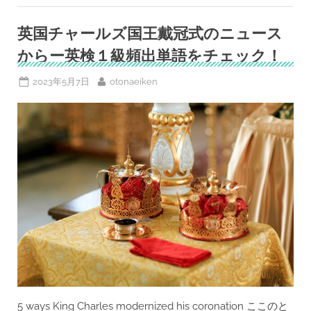
り
戻
す
英国チャールズ国王戴冠式のニュース
ALS
患
からー英検１級頻出単語をチェック！
者
た
ち-
本
Posted
By
2023年5月7日
otonaeiken
日
on
の
ポ
ッ
ド
キ
ャ
ス
ト
＆
英
検
ト
ピ
ッ
ク
対
策/
面
接/
筆
記”
5 ways King Charles modernized his coronation ここのと