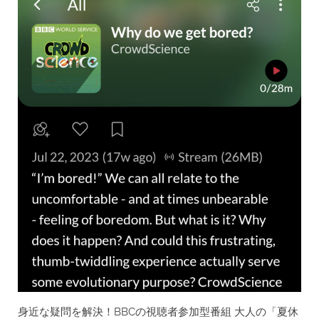
収
集
編)”
身近な疑問を解決！BBCの視聴者参加型番組 大人の「夏休