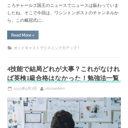
ころチャールズ国王のニュースでニュースは賑わっていま
したね。そこで今回は、ワシントンポストのチャンネルか
ら、この戴冠式に…
“英
Read More
»
国
チ
ャ
ポッドキャストでリスニング力アップ！
ー
ル
ズ
国
王
4技能で結局どれが大事？これがなけれ
戴
冠
ば英検1級合格はなかった！勉強法一覧
式
の
ニ
Posted
By
2023年5月7日
otonaeiken
ュ
on
ー
ス
か
ら
ー
英
検
１
級