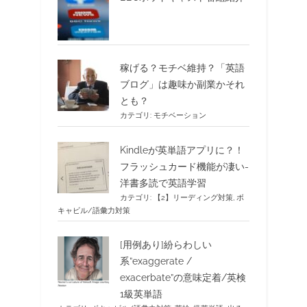
稼げる？モチベ維持？「英語
ブログ」は趣味か副業かそれ
とも？
カテゴリ:
モチベーション
Kindleが英単語アプリに？！
フラッシュカード機能が凄い-
洋書多読で英語学習
カテゴリ:
【2】リーディング対策
,
ボ
キャビル/語彙力対策
[用例あり]紛らわしい
系”exaggerate /
exacerbate”の意味定着/英検
1級英単語