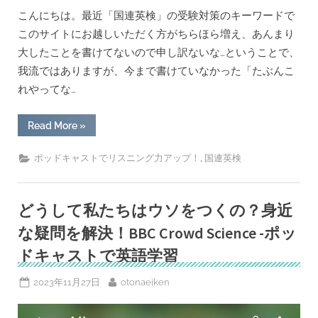
こんにちは。最近「国連英検」の受験対策のキーワードで
このサイトにお越しいただく方がちらほら増え、あんまり
大したことを書けてないので申し訳ないな…ということで、
我流ではありますが、今まで書けていなかった「たぶんこ
れやってな…
“国
Read More
»
連
英
検
,
ポッドキャストでリスニング力アップ！
国連英検
A
級、
特
A
級
どうして私たちはウソをつくの？身近
(SA
級)
な疑問を解決！BBC Crowd Science -ポッ
対
策
ドキャストで英語学習
は
何
を
Posted
By
2023年11月27日
otonaeiken
し
た？
on
(情
報