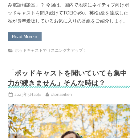
み電話相談室」？ 今回は、国内で地味にネイティブ向けポ
ッドキャストを聞き続けてTOEIC960、英検1級を達成した
私が長年愛聴しているお気に入りの番組をご紹介します…
“ど
Read More
»
う
し
て
ポッドキャストでリスニング力アップ！
私
た
ち
は
ウ
「ポッドキャストを聞いていても集中
ソ
を
力が続きません」そんな時は？
つ
く
の？
Posted
By
2023年5月22日
otonaeiken
身
on
近
な
疑
問
を
解
決！
BBC
Crowd