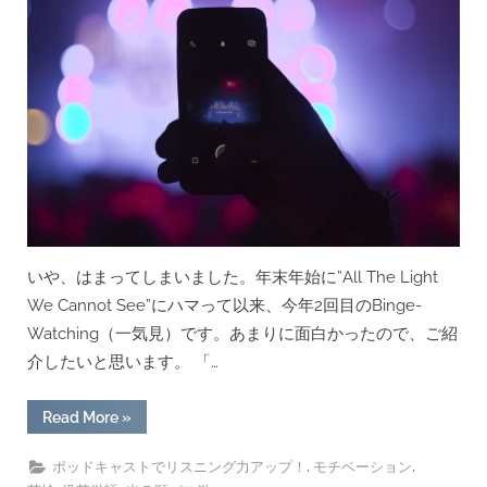
いや、はまってしまいました。年末年始に”All The Light
We Cannot See”にハマって以来、今年2回目のBinge-
Watching（一気見）です。あまりに面白かったので、ご紹
介したいと思います。 「…
“韓
Read More
»
国
ド
ラ
,
,
ポッドキャストでリスニング力アップ！
モチベーション
マ