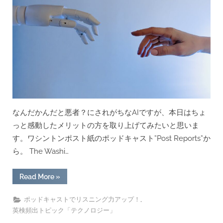
キ
ャ
ス
ト”
なんだかんだと悪者？にされがちなAIですが、本日はちょ
っと感動したメリットの方を取り上げてみたいと思いま
す。ワシントンポスト紙のポッドキャスト”Post Reports”か
ら。 The Washi…
“AI
Read More
»
の
利
点
,
ポッドキャストでリスニング力アップ！
―「声」
英検頻出トピック「テクノロジー」
を
取