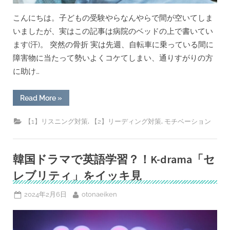
こんにちは。子どもの受験やらなんやらで間が空いてしま
いましたが、実はこの記事は病院のベッドの上で書いてい
ます(汗)。 突然の骨折 実は先週、自転車に乗っている間に
障害物に当たって勢いよくコケてしまい、通りすがりの方
に助け…
“突
Read More
»
然
の
骨
,
,
【1】リスニング対策
【2】リーディング対策
モチベーション
折!!
入
院
中
で
韓国ドラマで英語学習？！K-drama「セ
も
で
レブリティ」をイッキ見
き
る
英
Posted
By
2024年2月6日
otonaeiken
語
漬
on
け”