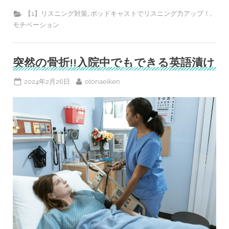
コ
イ
,
,
【1】リスニング対策
ポッドキャストでリスニング力アップ！
ン
モチベーション
で
継
続
力
ゲ
突然の骨折!!入院中でもできる英語漬け
ッ
ト-
祝！
Posted
By
2024年2月26日
otonaeiken
み
ん
on
チ
ャ
レ
ポ
ッ
ド
キ
ャ
ス
ト
チ
ー
ム
2
周
年”